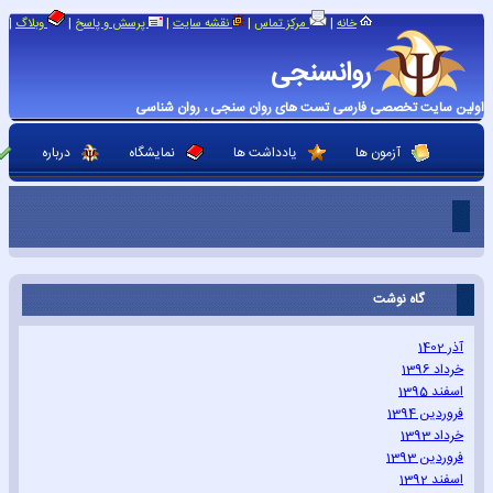
|
|
|
|
|
خانه
مرکز تماس
نقشه سایت
پرسش و پاسخ
وبلاگ
روانسنجی
اولین سایت تخصصی فارسی تست های روان سنجی ، روان شناسی
آزمون ها
یادداشت ها
نمایشگاه
درباره
گاه نوشت
آذر 1402
خرداد 1396
اسفند 1395
فروردین 1394
خرداد 1393
فروردین 1393
اسفند 1392