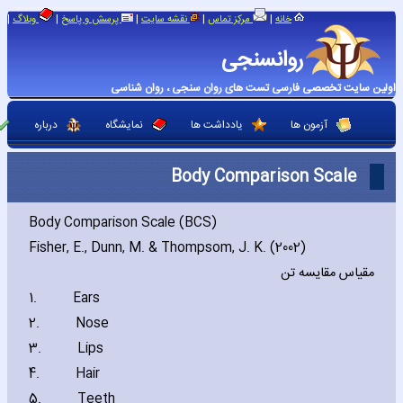
|
|
|
|
|
خانه
مرکز تماس
نقشه سایت
پرسش و پاسخ
وبلاگ
روانسنجی
اولین سایت تخصصی فارسی تست های روان سنجی ، روان شناسی
آزمون ها
یادداشت ها
نمایشگاه
درباره
Body Comparison Scale
Body Comparison Scale (BCS)
Fisher‚ E.‚ Dunn‚ M. & Thompsom‚ J. K. (2002)
مقیاس مقایسه تن
1.
Ears
2.
Nose
3.
Lips
4.
Hair
5.
Teeth