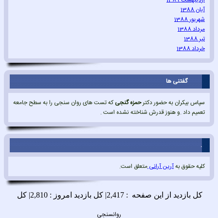
اردیبهشت 1389
آبان 1388
شهریور 1388
مرداد 1388
تیر 1388
خرداد 1388
گفتنی ها
سپاس بیکران به حضور دکتر
حمزه گنجی
که تست های روان سنجی را به سطح جامعه
تعمیم داد .و هنوز قدرش شناخته نشده است .
.
کلیه حقوق به
آرین آرانی
متعلق است.
روانسنجی