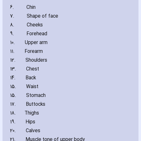
6.
Chin
7.
Shape of face
8.
Cheeks
9.
Forehead
10.
Upper arm
11.
Forearm
12.
Shoulders
13.
Chest
14.
Back
15.
Waist
15.
Stomach
17.
Buttocks
18.
Thighs
19.
Hips
20.
Calves
21.
Muscle tone of upper body