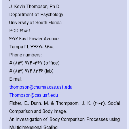
J. Kevin Thompson‚ Ph.D.
Department of Psychology
University of South Florida
PCD 4118G
4202 East Fowler Avenue
Tampa FL 33620-8200.
Phone numbers:
# (813) 974 0367 (office)
# (813) 974 8346 (lab)
E-mail:
thompson@chuma1.cas.usf.edu
Thompson@cas.usf.edu
Fisher‚ E.‚ Dunn‚ M. & Thompsom‚ J. K. (2002). Social
Comparison and Body Image:
An Investigation of Body Comparison Processes using
Multidimensional Scaling.