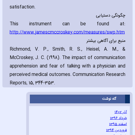
satisfaction.
چگونگی دستیابی
This instrument can be found at:
http://www.jamescmccroskey.com/measures/swp.htm
منبع برای آگاهی بیشتر
Richmond‚ V. P.‚ Smith‚ R. S.‚ Heisel‚ A. M.‚ &
McCroskey‚ J. C. (1998). The impact of communication
apprehension and fear of talking with a physician and
perceived medical outcomes. Communication Research
Reports‚ 15‚ 344-353.
گاه نوشت
آذر 1402
خرداد 1396
اسفند 1395
فروردین 1394