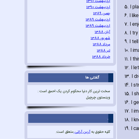
اردیبهشت 1390
5. I pl
اردیبهشت 1390
بهمن 1389
6. I l
اردیبهشت 1389
7. I e
اردیبهشت 1389
آبان 1388
8. I tr
شهریور 1388
9. I t
مرداد 1388
10. I 
تیر 1388
خرداد 1388
11. I t
12. I 
13. I 
گفتنی ها
14. I 
سخت ترین کار دنیا محکوم کردن یک احمق است :
15. I 
وینستون چرچیل
16. I g
17. I i
.
18. I 
19. I 
کلیه حقوق به
آرین آرانی
متعلق است.