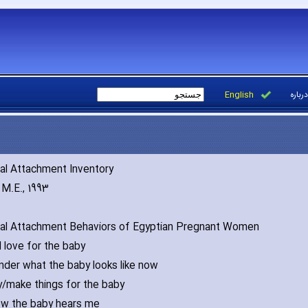
English
درباره
al Attachment Inventory
 M.E.‚ 1993
al Attachment Behaviors of Egyptian Pregnant Women
el love for the baby
onder what the baby looks like now
uy/make things for the baby
now the baby hears me