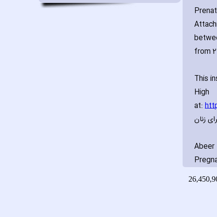
Prenat
Attach
betwee
from 2
This i
Hig
at:
htt
و برای زنان
Abeer 
Pregna