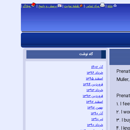
|
|
|
|
|
خانه
مرکز تماس
نقشه سایت
پرسش و پاسخ
وبلاگ
گاه نوشت
آذر 1402
Prenat
خرداد 1396
اسفند 1395
Muller‚
فروردین 1394
خرداد 1393
Prenat
فروردین 1393
اسفند 1392
1. I fe
بهمن 1392
2. I w
آذر 1390
تیر 1390
3. I b
خرداد 1390
4. I k