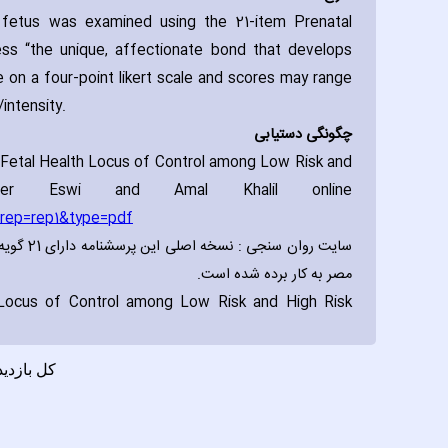
 fetus was examined using the 21-item Prenatal
sess “the unique‚ affectionate bond that develops
on a four-point likert scale and scores may range
intensity.
چگونگی دستیابی
 Fetal Health Locus of Control among Low Risk and
er Eswi and Amal Khalil online
8&rep=rep1&type=pdf
سایت رو
مصر به کار برده شده است.
 Locus of Control among Low Risk and High Risk