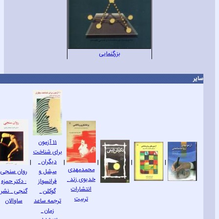
بزرگنمایی
سایر
11 آزمون
برای شناخت
دیگران .
|
|
|
|
|
محمدمهدی
میشل و
روان سنجی
خدیوی زند .
فرانسواز
: دکتر حمزه
انتشارات
گوکلن .
گنجی . نشر
تربیت
ترجمه ساعد
ساوالان
زمان .