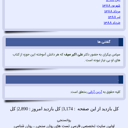
آبان 1388
شهریور 1388
مرداد 1388
تیر 1388
خرداد 1388
گفتنی ها
سپاس بیکران به حضور دکتر
علی اکبر سیف
که هر دانش آموخته این حوزه از کتاب
های او بی نیاز نبوده است .
.
کلیه حقوق به
آرین آرانی
متعلق است.
روانسنجی
اولین سایت تخصصی فارسی تست های روان سنجی ، روان شناسی