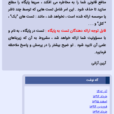
منافع قانونی شما را به مخاطره می افکند ، سریعا پایگاه را مطلع
سازید تا حذف شود . این امر شامل تست هایی که توسط چند ناشر
یا موسسه ارائه شده است ، نخواهد شد ، مانند : تست های "بک" ،
" کتل" و . . .
قابل توجه ارائه دهندگان تست به پایگاه :
تست در پایگاه ، به نام و
با مسؤولیت شما ارائه خواهد شد ، مشروط به آن که زیربناهای
علمی آن تایید شود . تو ضیح بیشتر را در پرسش و پاسخ ملاحظه
فرمایید.
آرین آرانی
گاه نوشت
آذر 1402
خرداد 1396
اسفند 1395
فروردین 1394
خرداد 1393