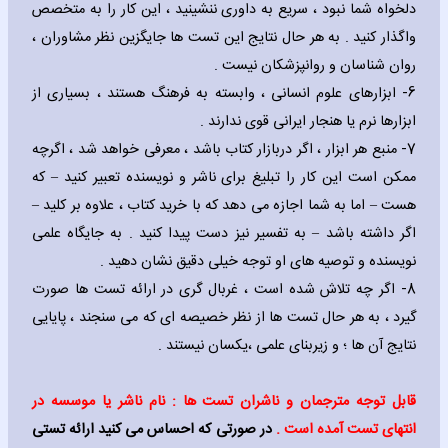
دلخواه شما نبود ، سریع به داوری ننشینید ، این کار را به متخصص
واگذار کنید . به هر حال نتایج این تست ها جایگزین نظر مشاوران ،
روان شناسان و روانپزشکان نیست .
6- ابزارهای علوم انسانی ، وابسته به فرهنگ هستند ، بسیاری از
ابزارها نرم یا هنجار ایرانی قوی ندارند .
7- منبع هر ابزار ، اگر دربازار کتاب باشد ، معرفی خواهد شد ، اگرچه
ممکن است این کار را تبلیغ برای ناشر و نویسنده تعبیر کنید – که
هست – اما به شما اجازه می دهد که با خرید کتاب ، علاوه بر کلید –
اگر داشته باشد – به تفسیر نیز دست پیدا کنید . به جایگاه علمی
نویسنده و توصیه های او توجه خیلی دقیق نشان دهید .
8- اگر چه تلاش شده است ، غربال گری در ارائه تست ها صورت
گیرد ، به هر حال تست ها از نظر خصیصه ای که می سنجند ، پایایی
نتایج آن ها ؛ و زیربنای علمی ،یکسان نیستند .
قابل توجه مترجمان و ناشران تست ها :
نام ناشر یا موسسه در
انتهای تست آمده است .
در صورتی که احساس می کنید ارائه تستی