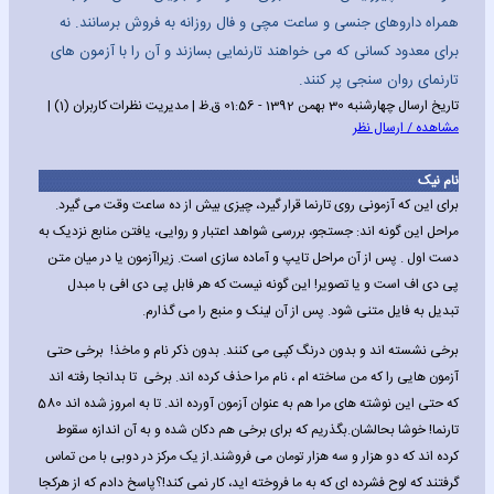
همراه داروهای جنسی و ساعت مچی و فال روزانه به فروش برسانند. نه
برای معدود کسانی که می خواهند تارنمایی بسازند و آن را با آزمون های
تارنمای روان سنجی پر کنند.
تاریخ ارسال چهارشنبه 30 بهمن 1392 - 01:56 ق.ظ | مدیریت نظرات کاربران (1) |
مشاهده / ارسال نظر
نام نیک
برای این که آزمونی روی تارنما قرار گیرد، چیزی بیش از ده ساعت وقت می گیرد.
مراحل این گونه اند: جستجو، بررسی شواهد اعتبار و روایی، یافتن منابع نزدیک به
دست اول . پس از آن مراحل تایپ و آماده سازی است. زیراآزمون یا در میان متن
پی دی اف است و یا تصویر! این گونه نیست که هر فابل پی دی افی با مبدل
تبدیل به فایل متنی شود. پس از آن لینک و منبع را می گذارم.
برخی نشسته اند و بدون درنگ کپی می کنند. بدون ذکر نام و ماخذ! برخی حتی
آزمون هایی را که من ساخته ام ، نام مرا حذف کرده اند. برخی تا بدانجا رفته اند
که حتی این نوشته های مرا هم به عنوان آزمون آورده اند. تا به امروز شده اند 580
تارنما! خوشا بحالشان.بگذریم که برای برخی هم دکان شده و به آن اندازه سقوط
کرده اند که دو هزار و سه هزار تومان می فروشند.از یک مرکز در دوبی با من تماس
گرفتند که لوح فشرده ای که به ما فروخته اید، کار نمی کند!؟پاسخ دادم که از هرکجا