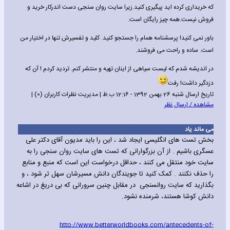
که خریداری کرده اید پیگیری کنید.زیرا سایت روان سنجی دست اندرکار خرید و
فروش نیست.همه چیز رایگان است.
باور نمی کنید! پرسشنامه همام را جستجو کنید. کلید و تفسیرش تنها در اختیار من
است. ساده و راحت می فروشند.
در اندیشه شدم که لیست سیاهی از اینان تهیه و منتشر کنم. تردید کردم ! آن که
دزدگیر داشت! رفت
تاریخ ارسال شنبه 26 بهمن 1392 - 12:16 ب.ظ | مدیریت نظرات کاربران (0) |
مشاهده / ارسال نظر
می ماند یاد
بخش تست های انگلیسی ایجاد شد ، این را باید مدیون آقای دکتر علی
عسگری باشیم . از آن بزرگوارانی که تست های سایت روان سنجی را به
سایت خود منتقل می کنند ، حداقل درخواست این است که منبع و منابع
را حذف نکنند . کمک کنید تا جویندگان دانش مسیرشان سهل تر شود ، و
بگذارید که سایت روانسنجی در مقابل چنین سرورانی که بی دریغ در اشاعه
دانش کوشا هستند، شرمنده نشود.
http://www.betterworldbooks.com/antecedents-of-