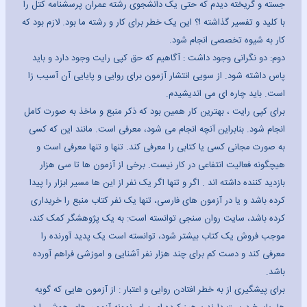
جسته و گریخته دیدم که حتی یک دانشجوی رشته عمران پرسشنامه کتل را
با کلید و تفسیر گذاشته !؟ این یک خطر برای کار و رشته ما بود. لازم بود که
کار به شیوه تخصصی انجام شود.
دوم: دو نگرانی وجود داشت : آگاهیم که حق کپی رایت وجود دارد و باید
پاس داشته شود. از سویی انتشار آزمون برای روایی و پایایی آن آسیب زا
است. باید چاره ای می اندیشیدم.
برای کپی رایت ، بهترین کار همین بود که ذکر منبع و ماخذ به صورت کامل
انجام شود. بنابراین آنچه انجام می شود، معرفی است. مانند این که کسی
به صورت مجانی کسی یا کتابی را معرفی کند. تنها و تنها معرفی است و
هیچگونه فعالیت انتفاعی در کار نیست. برخی از آزمون ها تا سی هزار
بازدید کننده داشته اند . اگر و تنها اگر یک نفر از این ها مسیر ابزار را پیدا
کرده باشد و یا در آزمون های فارسی، تنها یک نفر کتاب منبع را خریداری
کرده باشد، سایت روان سنجی توانسته است: به یک پژوهشگر کمک کند،
موجب فروش یک کتاب بیشتر شود، توانسته است یک پدید آورنده را
معرفی کند و دست کم برای چند هزار نفر آشنایی و اموزشی فراهم آورده
باشد.
برای پیشگیری از به خطر افتادن روایی و اعتبار : از آزمون هایی که گویه