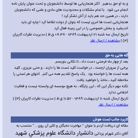
و به او حق بدهیم . اکثر هنجاریابی ها توسط دانشجویان و تحت عنوان پایان نامه
انجام می شود . با تمام مشکلات و محدودیت های مادی و علمی که دانشجویان
دارند ، در همین حد هم باید از آنان تشکر کرد !
هتجاریابی تست ها امری نیست که بتوان از دولت تقاضا کرد ! چاره ای باید
اندیشید و بخش خصوصی را در این زمینه فعال کرد .
تاریخ ارسال سه شنبه 21 اردیبهشت 1389 - 08:38 ق.ظ | مدیریت نظرات کاربران
(3) |
مشاهده / ارسال نظر
گله هایی به حق
بعد از چهار ماه فرصتی دست داد ، تا نکاتی بنویسم .
برخی از سروران ارجمند ، در خواست کلید تست ها را دارند ، و حتی عزیزی ، کلید
همه تست ها را خواسته بود . یک پاسخ تقدیم همه می کنم . انتهای هر تستی را
ملاحظه کنید ، ماخذ را خواهید یافت .
نکته مهم دیگر این که ، این پایگاه ، به هیچ موسسه ای وابسته نیست و فعالیت
انتفاعی ندارد .
تاریخ ارسال شنبه 11 اردیبهشت 1389 - 11:52 ق.ظ | مدیریت نظرات کاربران (3) |
مشاهده / ارسال نظر
کاربرد جالب تست هوش
مقاله ای دریافت کردم با عنوان " مهاجرت نخبگان و تاثیر آن روی ..." منتسب به
دانشيار دانشگاه علوم پزشکي شهيد
آقای دکتر شهرام یزدانی