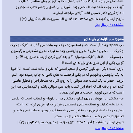
علاقمندان می توانند به کتاب " کاربردهای بجا و نابجای روان شناسی " تالیف
آیزنک ، ترجمه شده توسط نجفی زند- شریفی یا فصل یازدهم کتاب سنجش و
اندازه گیری دکتر حسین لطف آبادی مراجعه فرمایند .
تاریخ ارسال آدینه 18 دی 1388 - 06:02 ق.ظ | مدیریت نظرات کاربران (2) |
مشاهده / ارسال نظر
معجزه نرم افزارهای رایانه ای
تب spss چه داغ است ، ده جلسه میرود ، یک ترم واحد می گذراند . کلیک و کلیک
و کلیک . . . تحلیل عاملی ! تحلیل واریانس چند متغیره ، تحلیل تشخیص و رگرسیون
لاجستیک . . . فقط با کلیک موشواره !؟ و بعد کپی کردن از رساله عمرو زید !!؟ تو
گویی یکی از این بازی های رایانه ای است !؟
بازی است دیگر ، میانگین گرفتن از متغیر اسمی که نقل و نبات شده است . تا اخیرا
به یک پژوهش برخوردم که در یکی از فصلنامه های نامی به چاپ رسیده بود . تنم
لرزید . حضرات یک تست صد سوالی را به روی افراد به هنجار اجرا و تحلیل عاملی
کرده اند و یافته اند که اصلا این تست باید سی سوالی باشد و کلیدهایش هم این
است که ما می گوییم ! حجت ماهم این spss
من مشکلی با آموزش spss ندارم ، مشکل من با داوران و کسانی است که نگاهی
به اندیشه ندارند و فصلنامه علمی تخصصی خود را به آن مزین کرده اند . البته
وقتی در یک تحقیق برای دو متغیر اسمی همبستگی پیرسون محاسبه می شود و
تحقیق تایید می شود ، احتمالا مشکل از من است .
تاریخ ارسال دوشنبه 4 آبان 1388 - 01:52 ق.ظ | مدیریت نظرات کاربران (2) |
مشاهده / ارسال نظر