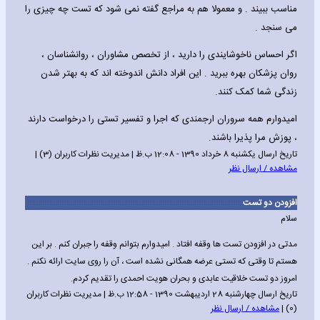
مناسب ببیند . و معمولا هم به مراجع گفته نمی شود که تست چه چیزی را
می سنجد .
اگر احساس ناخوشایندی را دارید ، از تخصص مشاوران ، روانشناسان ،
روان پزشکان بهره ببرید . این افراد دانش اندوخته اند که به بهتر شدن
زندگی شما کمک کنند.
امیدوارم همه سروران ارجمندی که اجرا و تفسیر تستی را درخواست دارند
، پوزش مرا پذیرا باشند.
تاریخ ارسال یکشنبه 8 خرداد 1390 - 12:08 ب.ظ | مدیریت نظرات کاربران (3) |
مشاهده / ارسال نظر
افزودن دو تست
سلام
مدتی در افزودن تست ها وقفه افتاد . امیدوارم بتوانم وقفه را جبران کنم . بر این
هستم تا وقتی که تستی عرضه همگانی نشده است ، آن را روی سایت ارائه نکنم .
امروز دو تست خلاقیت عابدی و بحران هویت احمدی را تقدیم کردم.
تاریخ ارسال چهارشنبه 28 اردیبهشت 1390 - 12:58 ب.ظ | مدیریت نظرات کاربران
(0) |
مشاهده / ارسال نظر