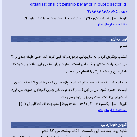
organizational-citizenship-behavior-in-public-sector-id-
9783838382845.aspx
تاریخ ارسال شنبه 10 دی 1390 - 02:20 ب.ظ | مدیریت نظرات کاربران (9) |
مشاهده / ارسال نظر
کپی برداری
سلام
امشب وبگردی کردم، به سایتهایی برخوردم که کپی کرده اند، حتی طبقه بندی را !؟
می دانید راه درستش لینک دادن است . سایت روان سنجی این افتخار را دارد که
باذکر منبع و ماخذ کارش را انجام می دهد .
یادمان باشد ، که حیف است نام انسان با واژه هایی که در شان و شایسته انسان
نیست ، همراه شود. من بر این گمانم که با نیت خیر چنین کارهایی صورت می گیرد،
اما دنیای اینترنت است و چیزی پنهان نمی ماند .
تاریخ ارسال یکشنبه 27 آذر 1390 - 12:51 ق.ظ | مدیریت نظرات کاربران (2) |
مشاهده / ارسال نظر
افزودن خودآزمایی
شاید بهتر بود نام این قسمت را گاه نوشت می گذاشتم.