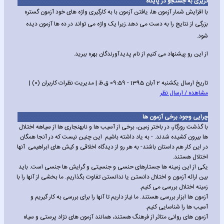
گریزی به جستجو در پایگاه
با افزایش شمار آزمون ها، یافتن آزمون با به کارگیری واژه های خود آزمون گستره
بزرگی از نتایج را به دست می دهد.زیرا یک واژه می تواند در ده ها آزمون دیده
شود.
از این رو پیشنهاد می کنیم از نام پدیدآورندگان بهره ببرید.
تاریخ ارسال یکشنبه 2 آبان 1395 - 09:59 ق.ظ | مدیریت نظرات کاربران (0) |
مشاهده / ارسال نظر
چرایی وجود برخی آزمون ها
با گذشت روزگار، در باختر زمین، برخی از آسیب ها و نابهنجاری ها از سیاهه اختلال
ها بیرون کشیده شدند. - به یاد داشته باشیم این چنین نیست که در آنجا همگان
در این کار هم داستان باشند- به هر رو از دیدگاه اخلاقی و کیش های ابراهیمی آنها
اختلال هستند.
یکی از این زمینه ها جستارهای حنسی و جنسیتی و گرایش ها جنسی است. باید
بین ارائه آزمون و اختلال دانستن یا ندانستن تفاوت بگذاریم. ما بخشی از آنها را با
زمینه اختلال بررسی می کنیم.
آزمون ها ابزار بررسی هستند. ما نیاز داریم تا آنها را برای بررسی به کار گیریم و
آسیب ها را شناسایی کنیم.
آزمون های روانی متاثر از فرهنگ هستند، همانند آزمون های نژاد پرستی و سیاه