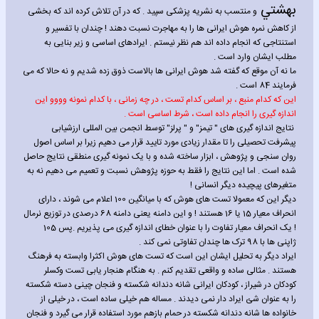
بهشتي
و منتسب به نشریه پزشکی سپید . که در آن تلاش کرده اند که بخشی
از کاهش نمره هوش ایرانی ها را به مهاجرت نسبت دهند !
چندان با تفسیر و
استنتاجی که انجام داده اند هم نظر نیستم . ایرادهای اساسی و زیر بنایی به
مطلب ایشان وارد است .
ما نه آن موقع که گفته شد هوش ایرانی ها بالاست ذوق زده شدیم و نه حالا که می
فرمایند 84 است .
این که کدام منبع ، بر اساس کدام تست ، در چه زمانی ، با کدام نمونه وووو این
اندازه گیری را انجام داده است ، شرط اساسی است .
نتایج اندازه گیری های " تیمز" و " پرلز" توسط انجمن بین المللی ارزشیابی
پیشرفت تحصیلی را تا مقدار زیادی مورد تایید قرار می دهیم زیرا بر اساس اصول
روان سنجی و پژوهش ، ابزار ساخته شده و با یک نمونه گیری منطقی نتایج حاصل
شده است . اما این نتایج را فقط به حوزه پژوهش نسبت و تعمیم می دهیم نه به
متغیرهای پیچیده دیگر انسانی !
دیگر این که معمولا تست های هوش که با میانگین 100 اعلام می شوند ، دارای
انحراف معیار 15 یا 16 هستند ! و این دامنه یعنی دامنه 68 درصدی در توزیع نرمال
! یک انحراف معیار تفاوت را با عنوان خطای اندازه گیری می پذیریم .پس 105
ژاپنی ها با 98 ترک ها چندان تفاوتی نمی کند .
ایراد دیگر به تحلیل ایشان این است که تست های هوش اکثرا وابسته به فرهنگ
هستند . مثالی ساده و واقعی تقدیم کنم . به هنگام هنجار یابی تست وکسلر
کودکان در شیراز ، کودکان ایرانی شانه دندانه شکسته و فنجان چینی دسته شکسته
را به عنوان شئ ایراد دار نمی دیدند . مساله هم خیلی ساده است ، در خیلی از
خانواده ها شانه دندانه شکسته در حمام بازهم مورد استفاده قرار می گیرد و فنجان