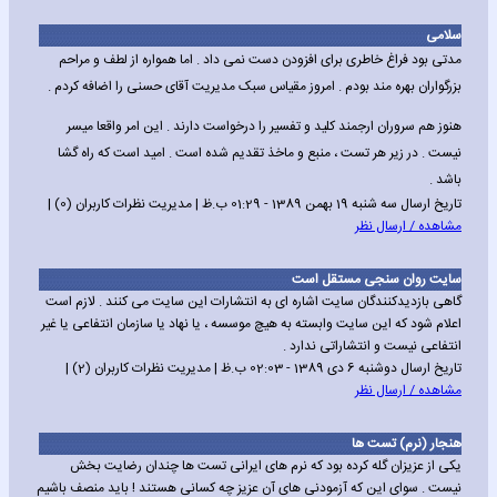
سلامی
مدتی بود فراغ خاطری برای افزودن دست نمی داد . اما همواره از لطف و مراحم
بزرگواران بهره مند بودم . امروز مقیاس سبک مدیریت آقای حسنی را اضافه کردم .
هنوز هم سروران ارجمند کلید و تفسیر را درخواست دارند . این امر واقعا میسر
نیست . در زیر هر تست ، منبع و ماخذ تقدیم شده است . امید است که راه گشا
باشد .
تاریخ ارسال سه شنبه 19 بهمن 1389 - 01:29 ب.ظ | مدیریت نظرات کاربران (0) |
مشاهده / ارسال نظر
سایت روان سنجی مستقل است
گاهی بازدیدکنندگان سایت اشاره ای به انتشارات این سایت می کنند . لازم است
اعلام شود که این سایت وابسته به هیچ موسسه ، یا نهاد یا سازمان انتفاعی یا غیر
انتفاعی نیست و انتشاراتی ندارد .
تاریخ ارسال دوشنبه 6 دی 1389 - 02:03 ب.ظ | مدیریت نظرات کاربران (2) |
مشاهده / ارسال نظر
هنجار (نرم) تست ها
یکی از عزیزان گله کرده بود که نرم های ایرانی تست ها چندان رضایت بخش
نیست . سوای این که آزمودنی های آن عزیز چه کسانی هستند ! باید منصف باشیم