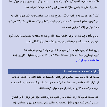
مانند : اضطراب ، افسردگی ، خود پنداره و . . . بررسی کرد . از سویی این ویزگی ها
با هم یک هویت را می سازد که برخی آن را "شخصیت" نامیده اند !
اکثر آزمون هایی که در این پایگاه مطرح شده اند ، شایدتحت یک عنوان کلی به
نام "آزمون های شخصیت" دسته بندی شوند . کما این که هم آقای دکتر" گنجی" و
هم " لوئیس ژاندا" چنین کرده اند .
این پایگاه ناچار شد به نوعی طبقه بندی اقدام کند تا سهولت دسترسی ایجاد شود
. تردیدی نیست که این طبقه بندی نمی تواند خالی از اشکال باشد .
یاری شما در بهبود طبقه بندی موجب امتنان خواهد بود و خواهد شد .
تاریخ ارسال چهارشنبه 10 تیر 1388 - 05:48 ب.ظ | مدیریت نظرات کاربران (0) |
مشاهده / ارسال نظر
آیا ارائه تست ها صحیح است ؟
تست ها روان شناسی ، معمولا ابزارهایی هستند که فقط باید در اختیار اصحاب
فن قرار داشته باشد . مشروط به آن که به صورت کتاب و کتابچه چاپ نشده و به
صورت عرضه همگانی ، در اختیار عموم قرار نگرفته باشند .
اکثر تست هایی که ارائه شده ، به راحتی دربازار کتاب برای هر فردی قابل ابتیاع
است . اکنون نکته مهم و قابل توصیه به اهالی نشر تست های روان شناسی (به