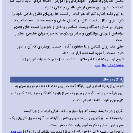
بخش جدیدی با عنوان " خودآزمایی و آموزش" اضافه کردم . باید تاکید کنم
که تست های این بخش ارزش بالینی چندانی ندارند .
به این نکته اشاره کنم که هر کدام از تست ها زیربنای نظری خاص خود را
دارد، برای مثال : تست کتل بر تحلیل عاملی و خصیصه ها، تست تحریک
پذیری بر مبنای دیدگاه زیست شناسی و خلق و خو و یا تست های بعدی
براساس زیربنای روانکاوی و سایر رویکردها به حوزه روان شناسی استوار
است .
حتی یک روان شناس و یا مشاوره آگاه ، حسب رویکردی که آن را باور
دارد، تست را مورد استفاده قرار می دهد.
تاریخ ارسال یکشنبه 6 آذر 1390 - 04:21 ب.ظ | مدیریت نظرات کاربران (0) |
مشاهده / ارسال نظر
پاداش دو سال
دو سال از به راه اندازی این پایگاه گذشت . بین 500 تا 1000 نفر در روز سری به
این پایگاه می زنند . اگر حتی برای یک نفر از بازدید کنندگان مفید باشد .گمان دارم
کاری برای افراد علاقمند انجام داده ام .
نگران و در اندیشه نیستم که چرا منبع و ماخذ معرفی کرده ام و چرا کیسه
نیاندوخته ام . بزرگترین و ارزنده ترین پاداش را گرفته ام ، آنهم تسهیل کار برای یک
هم وطن ... حتی تفکر به آنهم برایم لذت بخش است.
تاریخ ارسال شنبه 4 تیر 1390 - 09:39 ق.ظ | مدیریت نظرات کاربران (9) |
مشاهده