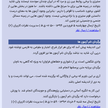
ستیزی یا برخی روابط بین زن و مرد که در ایران چندان سودمند نیستند ولی شاید
بتوانند در زمینه هایی برای ما سرنخ هایی داشته باشند. -ما هنوز در بخش هایی از
کشور، برخورد نامناسب با اقوام را داریم.- بنابراین وجود آزمون ها به معنای درست
دانستن قوم ستیزی و یا نژادپرستی نیست. وجود آزمون هایی در زمینه مسائل
جنسی و جنسیتی نیز چنین اند.
تاریخ ارسال چهارشنبه 5 فروردین 1394 - 02:50 ق.ظ | مدیریت نظرات کاربران (2)
|
مشاهده / ارسال نظر
برگردان نام آزمون ها
این اندیشه پیش آمد که برای هر ابزار شرح، اعتبار و مقیاس به فارسی نوشته شود.
درپی آن، شاید بد نباشد برگردان نام آزمون ها نیز افزون گردد.
وادی شگفتی است، پر از دشواری و خطاهای فراوان! به ویژه که گاهی به ناچار،
برگردان برپایه متن پرسشها انجام شد.
آری بر این باورم که برخی از واژگانی که برگزیده شده است ، می تواند نادرست و یا
به دور از اندیشه اصلی باشد.
این کار به انگیزه آسانی در دستیابی پژوهندگان و جویندگان انجام شد. با پوزش
درخواست دارد که برگردان نام آزمون را بازنگری کنند.
تاریخ ارسال سه شنبه 6 خرداد 1393 - 10:59 ق.ظ | مدیریت نظرات کاربران (0) |
مشاهده / ارسال نظر