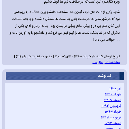
ویژه نگارنده) این است که در حفاظت نرم ها کوشا باشیم .
شاید یکی از علت های ارائه آزمون ها ، مشاهده دانشجویان علاقمند به پژوهش
بود که در شهرستان ها در دست یابی به تست ها مشکل داشتند.و یا بعد مسافت
این کلان شهر بی در و پیکر ، مانع بزرگی برایشان بود . بماند از ناز و ادای یکی از
ناشران که در نمایشگاه تست ها را کیلو کیلو می فروشد و دانشجو را به آوردن نامه و
. . . حوالت می داد !
تاریخ ارسال شنبه 30 خرداد 1388 - 09:32 ب.ظ | مدیریت نظرات کاربران (11) |
مشاهده / ارسال نظر
گاه نوشت
آذر 1402
خرداد 1396
اسفند 1395
فروردین 1394
خرداد 1393
فروردین 1393
اسفند 1392