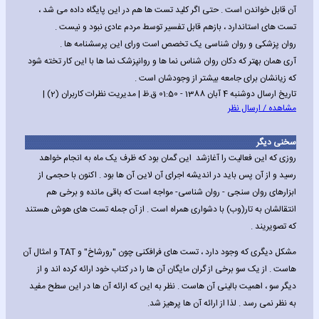
آن قابل خواندن است . حتی اگر کلید تست ها هم در این پایگاه داده می شد ،
تست های استاندارد ، بازهم قابل تفسیر توسط مردم عادی نبود و نیست .
روان پزشکی و روان شناسی یک تخصص است ورای این پرسشنامه ها .
آری همان بهتر که دکان روان شناس نما ها و روانپزشک نما ها با این کار تخته شود
که زیانشان برای جامعه بیشتر از وجودشان است .
تاریخ ارسال دوشنبه 4 آبان 1388 - 01:50 ق.ظ | مدیریت نظرات کاربران (2) |
مشاهده / ارسال نظر
سخنی دیگر
روزی که این فعالیت را آغازشد این گمان بود که ظرف یک ماه به انجام خواهد
رسید و از آن پس باید در اندیشه اجرای آن لاین آن ها بود . اکنون با حجمی از
ابزارهای روان سنجی - روان شناسی- مواجه است که باقی مانده و برخی هم
انتقالشان به تار(وب) با دشواری همراه است . از آن جمله تست های هوش هستند
که تصویریند .
مشکل دیگری که وجود دارد ، تست های فرافکنی چون "رورشاخ" و TAT و امثال آن
هاست . از یک سو برخی از گران مایگان آن ها را در کتاب خود ارائه کرده اند و از
دیگر سو ، اهمیت بالینی آن هاست . نظر به این که ارائه آن ها در این سطح مفید
به نظر نمی رسد . لذا از ارائه آن ها پرهیز شد.