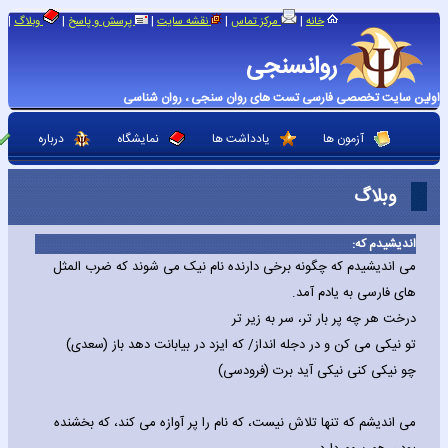
|
|
|
|
|
خانه
مرکز تماس
نقشه سایت
پرسش و پاسخ
وبلاگ
روانسنجی
اولین سایت تخصصی فارسی تست های روان سنجی ، روان شناسی
آزمون ها
یادداشت ها
نمایشگاه
درباره
وبلاگ
اندیشیدم که:
می اندیشیدم که چگونه برخی دارنده نام نیک می شوند که ضرب المثل
های فارسی به یادم آمد.
درخت هر چه پر بار تر، سر به زیر تر
تو نیکی می کن و در دجله انداز/ که ایزد در بیابانت دهد باز (سعدی)
چو نیکی کنی نیکی آید برت (فرودسی)
می اندیشم که تنها تلاش نیست، که نام را پر آوازه می کند، که بخشنده