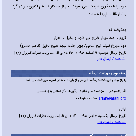
خود را با دیگران شریک نمی شوند، بیم از چه دارند؟ هم اکنون نیز در گرد
و غبار قافله ناپیدا هستند.
یادگرفتم که
کریم را صد دینار خرج می شود و بخیل را هزار
دود دوزخ نبیند ایچ سخی/ بوی جنت نیابد هیچ بخیل (ناصر خسرو)
تاریخ ارسال دوشنبه 9 اسفند 1395 - 05:43 ق.ظ | مدیریت نظرات کاربران (0) |
مشاهده / ارسال نظر
بسته بودن دریافت دیدگاه
با باز بودن دریافت دیدگاه، انبوهی از رایانامه های اسپم دریافت می شد.
اگر رهنمودی را سودمند می دانید از گزینه مرکز تماس و یا نشانی
arian@arani.org
استفاده فرمایید.
ارانی
تاریخ ارسال یکشنبه 2 آبان 1395 - 10:04 ق.ظ | مدیریت نظرات کاربران (0) |
مشاهده / ارسال نظر