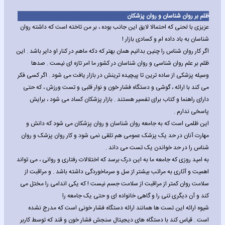
ظلم بر روان شناسان و روان پزشکان
عزیزی با لحنی که احتمالا لایق این جانب بوده ، بر من تاخته است که داشته روان
شناسان به باد داده ام و کسادی بازار !
اگر کار روان شناس را چنین بدانیم همان بهتر که دکه ماهم در کنار او دایر باشد . این
ظلم بر علم روان شناسی و روان شناسان در کشور ما امر تازه ای نیست . صدها
وسیله پزشکی از ساده ترین تا پیچیده ترینش در بازار یافت می شود . اگر کسی فکر
می کند با ارائه ، گوشی و دستگاه فشار خون و نوار قلبی و تست ورزش ، که حتی
دارای راهنما و کتاب برای تفسیر هستند . بازار پزشکان کساد می شود ، برایش
پاسخی ندارم .
این ظلمی است که به جامعه روان شناسان و روان پزشکان می شود که دانش و
مهارت آنان در حد یک پزشک عمومی هم تلقی نمی شود و کار روان پزشک و روان
شناس را در حد خواندن یک تست می داند .
به امید روزی که جامعه ما به این درک برسد که اختلالات رفتاری و روانی ، می تواند
اهمیت و آثاری به مراتب بیشتر از سل و سرماخوردگی داشته باشد . و مراقبت از
سلامت روان کمتر از مراقبت از سلامت جسم نیست ! که یکی اندامی را مختل می
کند و آن دیگری تنی را و گاهی خانواده ای و حتی یک جامعه را
شیوه ارائه این تست ها همانند ارائه دستگاه فشار خونی است که مدرج نشده
است . قیاس کند با دستگاه های دیجیتال سنجش فشار خون و قند که توسط کاربر