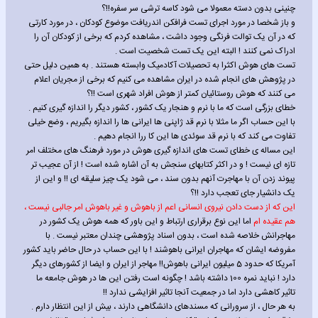
چنینی بدون دسته معمولا می شود کاسه ترشی سر سفره!!؟
و باز شخصا در مورد اجرای تست فرافکن اندریافت موضوع کودکان ، در مورد کارتی
که در آن یک توالت فرنگی وجود داشت ، مشاهده کردم که برخی از کودکان آن را
ادراک نمی کنند ! البته این یک تست شخصیت است .
تست های هوش اکثرا به تحصیلات آکادمیک وابسته هستند . به همین دلیل حتی
در پژوهش های انجام شده در ایران مشاهده می کنیم که برخی از مجریان اعلام
می کنند که هوش روستائیان کمتر از هوش افراد شهری است !!؟
خطای بزرگی است که ما با نرم و هنجار یک کشور ، کشور دیگر را اندازه گیری کنیم .
با این حساب اگر ما مثلا با نرم قد ژاپنی ها ایرانی ها را اندازه بگیریم ، وضع خیلی
تفاوت می کند که با نرم قد سوئدی ها این کا ررا انجام دهیم .
این مساله ی خطای تست های اندازه گیری هوش در مورد فرهنگ های مختلف امر
تازه ای نیست ! و در اکثر کتابهای سنجش به آن اشاره شده است ! از آن عجیب تر
پیوند زدن آن با مهاجرت آنهم بدون سند ، می شود یک چیز سلیقه ای !! و این از
یک دانشیار جای تعجب دارد !!؟
این که از دست دادن نیروی انسانی اعم از باهوش و غیر باهوش امر جالبی نیست ،
هم عقیده ام
اما این نوع برقراری ارتباط و این باور که همه هوش یک کشور در
مهاجرانش خلاصه شده است ، بدون اسناد پژوهشی چندان معتبر نیست . با
مفروضه ایشان که مهاجران ایرانی باهوشند ! با این حساب در حال حاضر باید کشور
آمریکا که حدود 5 میلیون ایرانی باهوش!! مهاجر از ایران و ایضا از کشورهای دیگر
دارد ! نباید نمره 100 داشته باشد ! چگونه است رفتن این ها در هوش جامعه ما
تاثیر کاهشی دارد اما در جمعیت آنجا تاثیر افزایشی ندارد !!
به هر حال ، از سرورانی که مسندهای دانشگاهی دارند ، بیش از این انتظار دارم .