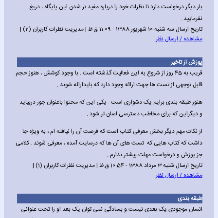
بار دیگر درخواست دارد تا نظرات خود را درباره مفید تر شدن این پایگاه ، دریغ
نفرمایید .
تاریخ ارسال سه شنبه 10 شهریور 1388 - 11:09 ق.ظ | مدیریت نظرات کاربران (2) |
مشاهده / ارسال نظر
پوزش از تاخیر
قریب به 45 روز از شروع به این فعالیت گذشته است . با وجود کوشش ، هنوز حجم
قابل توجهی از تست ها جهت ارائه وجود دارد که بایدارائه شوند .
هنوز طبقه بندی برایم یک دشواری است . یکی این که محتوا باعنوان جور دربیاید
و دیگراین که برای مخاطب دسترسی اسان تر شود .
از نکات مهم دیگر بخش معرفی کتاب است که فرصت آن را نیافته ام ، به ویژه جا
داشت که کتاب هایی که تست های آن ها که درسایت آمده ، معرفی شوند . کلامی
جز پوزش و درخواست مهلت بیشتر ندارم .
تاریخ ارسال شنبه 3 مرداد 1388 - 10:54 ق.ظ | مدیریت نظرات کاربران (1) |
مشاهده / ارسال نظر
طبقه بندی
انسان موجودی یک بعدی نیست و بسادگی نمی توان یک بعد او را تحت عنوانی