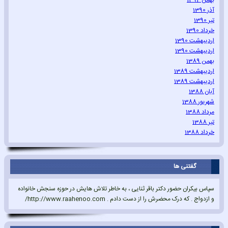
بهمن 1392
آذر 1390
تیر 1390
خرداد 1390
اردیبهشت 1390
اردیبهشت 1390
بهمن 1389
اردیبهشت 1389
اردیبهشت 1389
آبان 1388
شهریور 1388
مرداد 1388
تیر 1388
خرداد 1388
گفتنی ها
سپاس بیکران حضور دکتر باقر ثنایی ، به خاطر تلاش هایش در حوزه سنجش خانواده
و ازدواج . که درک محضرش را از دست دادم . http://www.raahenoo.com/