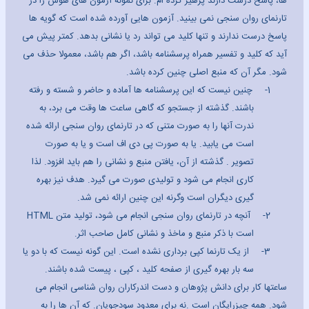
ها، پاسخ درست دارند پرهیز کرده ام. برای نمونه آزمون های هوش را در
تارنمای روان سنجی نمی بینید. آزمون هایی آورده شده است که گویه ها
پاسخ درست ندارند و تنها کلید می تواند رد یا نشانی بدهد. کمتر پیش می
آید که کلید و تفسیر همراه پرسشنامه باشد، اگر هم باشد، معمولا حذف می
شود. مگر آن که منبع اصلی چنین کرده باشد.
1-
چنین نیست که این پرسشنامه ها آماده و حاضر و شسته و رفته
باشند. گذشته از جستجو که گاهی ساعت ها وقت می برد، به
ندرت آنها را به صورت متنی که در تارنمای روان سنجی ارائه شده
است می یابید. یا به صورت پی دی اف است و یا به صورت
تصویر . گذشته از آن، یافتن منبع و نشانی را هم باید افزود. لذا
کاری انجام می شود و تولیدی صورت می گیرد. هدف نیز بهره
گیری دیگران است وگرنه این چنین ارائه نمی شد.
2-
آنچه در تارنمای روان سنجی انجام می شود، تولید متن
HTML
است
با ذکر منبع و ماخذ و نشانی کامل صاحب اثر.
3-
از یک تارنما کپی برداری نشده است. این گونه نیست که با دو یا
سه بار بهره گیری از صفحه کلید ، کپی ، پیست شده باشند.
ساعتها کار برای دانش پژوهان و دست اندرکاران روان شناسی انجام می
شود. همه چیزرایگان است .نه برای معدود سودجویان. که آن ها را به