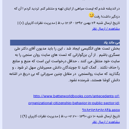
در اندیشه شدم که لیست سیاهی از اینان تهیه و منتشر کنم. تردید کردم ! آن که
دزدگیر داشت! رفت
تاریخ ارسال شنبه 26 بهمن 1392 - 12:16 ب.ظ | مدیریت نظرات کاربران (0) |
مشاهده / ارسال نظر
می ماند یاد
بخش تست های انگلیسی ایجاد شد ، این را باید مدیون آقای دکتر علی
عسگری باشیم . از آن بزرگوارانی که تست های سایت روان سنجی را به
سایت خود منتقل می کنند ، حداقل درخواست این است که منبع و منابع
را حذف نکنند . کمک کنید تا جویندگان دانش مسیرشان سهل تر شود ، و
بگذارید که سایت روانسنجی در مقابل چنین سرورانی که بی دریغ در اشاعه
دانش کوشا هستند، شرمنده نشود.
http://www.betterworldbooks.com/antecedents-of-
organizational-citizenship-behavior-in-public-sector-id-
9783838382845.aspx
تاریخ ارسال شنبه 10 دی 1390 - 02:20 ب.ظ | مدیریت نظرات کاربران (9) |
مشاهده / ارسال نظر