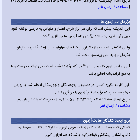
تاریخ ارسال چهارشنبه 5 فروردین 1394 - 02:50 ق.ظ | مدیریت نظرات کاربران (2)
|
مشاهده / ارسال نظر
برگردان نام آزمون ها
این اندیشه پیش آمد که برای هر ابزار شرح، اعتبار و مقیاس به فارسی نوشته شود.
درپی آن، شاید بد نباشد برگردان نام آزمون ها نیز افزون گردد.
وادی شگفتی است، پر از دشواری و خطاهای فراوان! به ویژه که گاهی به ناچار،
برگردان برپایه متن پرسشها انجام شد.
آری بر این باورم که برخی از واژگانی که برگزیده شده است ، می تواند نادرست و یا
به دور از اندیشه اصلی باشد.
این کار به انگیزه آسانی در دستیابی پژوهندگان و جویندگان انجام شد. با پوزش
درخواست دارد که برگردان نام آزمون را بازنگری کنند.
تاریخ ارسال سه شنبه 6 خرداد 1393 - 10:59 ق.ظ | مدیریت نظرات کاربران (0) |
مشاهده / ارسال نظر
برای ایجاد کنندگان سایت آزمون
کسانی که علاقمند باشند تا در زمینه معرفی آزمون ها کوشش کنند، با خرسندی
کامل، نشانی پیشکش خواهم کرد. باشد که هم افزایی کنیم.