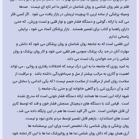
ظلم بر علم روان شناسی و روان شناسان در کشور ما امر تازه ای نیست . صدها
وسیله پزشکی از ساده ترین تا پیچیده ترینش در بازار یافت می شود . اگر کسی فکر
می کند با ارائه ، گوشی و دستگاه فشار خون و نوار قلبی و تست ورزش ، که حتی
دارای راهنما و کتاب برای تفسیر هستند . بازار پزشکان کساد می شود ، برایش
پاسخی ندارم .
این ظلمی است که به جامعه روان شناسان و روان پزشکان می شود که دانش و
مهارت آنان در حد یک پزشک عمومی هم تلقی نمی شود و کار روان پزشک و روان
شناس را در حد خواندن یک تست می داند .
به امید روزی که جامعه ما به این درک برسد که اختلالات رفتاری و روانی ، می تواند
اهمیت و آثاری به مراتب بیشتر از سل و سرماخوردگی داشته باشد . و مراقبت از
سلامت روان کمتر از مراقبت از سلامت جسم نیست ! که یکی اندامی را مختل می
کند و آن دیگری تنی را و گاهی خانواده ای و حتی یک جامعه را
شیوه ارائه این تست ها همانند ارائه دستگاه فشار خونی است که مدرج نشده
است . قیاس کند با دستگاه های دیجیتال سنجش فشار خون و قند که توسط کاربر
آن قابل خواندن است . حتی اگر کلید تست ها هم در این پایگاه داده می شد ،
تست های استاندارد ، بازهم قابل تفسیر توسط مردم عادی نبود و نیست .
روان پزشکی و روان شناسی یک تخصص است ورای این پرسشنامه ها .
آری همان بهتر که دکان روان شناس نما ها و روانپزشک نما ها با این کار تخته شود