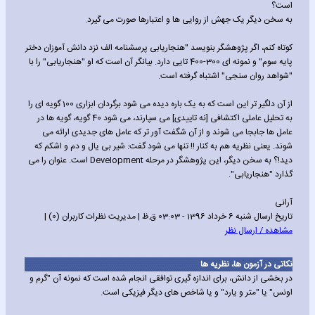
است؟
به سخن دیگر یک جهش از روایی ها و اعتبارها صورت می گیرد.
کوتاه کنم، اگر پژوهشگر بنویسد "هنجاریابی پرسشنامه الف نزد دانش آموزان دختر
پایه سوم" و نمونه ای 300-400 تایی دارد. بیانگر آن است که او "هنجاریابی" را با
"شواهد روان سنجی" اشتباه گرفته است.
از آن دلگیر تر این است که به یک باره دیده می شود برگردان ابزاری 100 گویه ای را
به تحلیل عاملی اکتشافی [نه تاییدی] می سپارند، می شود 40 گویه، گویه ها در
عامل ها جابجا می شوند و از آن شگفت آور تر که عامل های جدیدی ارائه می
شوند. یعنی نظریه هم به کنار !! تنها می شود گفت: شیر بی یال و دم و اشکم که
دید!؟ به سخن دیگر، این پژوهشگر در مرحله Development است. عنوان را می
گذارد "هنجاریابی".
آرانی
تاریخ ارسال شنبه 6 خرداد 1396 - 03:03 ق.ظ | مدیریت نظرات کاربران (0) |
مشاهده / ارسال نظر
نکاتی در آزمون ها، نظریه ها
در بخشی از دانش، برای اندازه گیری توافقی انجام شده است که نمونه آن "گرم و
اونس" یا "متر و یارد" و یا شاخص های دیگر فیزیکی است.