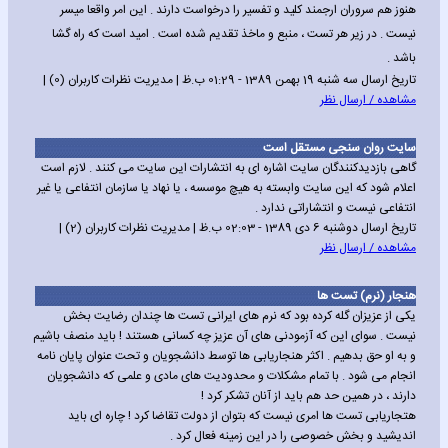
هنوز هم سروران ارجمند کلید و تفسیر را درخواست دارند . این امر واقعا میسر
نیست . در زیر هر تست ، منبع و ماخذ تقدیم شده است . امید است که راه گشا
باشد .
تاریخ ارسال سه شنبه 19 بهمن 1389 - 01:29 ب.ظ | مدیریت نظرات کاربران (0) |
مشاهده / ارسال نظر
سایت روان سنجی مستقل است
گاهی بازدیدکنندگان سایت اشاره ای به انتشارات این سایت می کنند . لازم است
اعلام شود که این سایت وابسته به هیچ موسسه ، یا نهاد یا سازمان انتفاعی یا غیر
انتفاعی نیست و انتشاراتی ندارد .
تاریخ ارسال دوشنبه 6 دی 1389 - 02:03 ب.ظ | مدیریت نظرات کاربران (2) |
مشاهده / ارسال نظر
هنجار (نرم) تست ها
یکی از عزیزان گله کرده بود که نرم های ایرانی تست ها چندان رضایت بخش
نیست . سوای این که آزمودنی های آن عزیز چه کسانی هستند ! باید منصف باشیم
و به او حق بدهیم . اکثر هنجاریابی ها توسط دانشجویان و تحت عنوان پایان نامه
انجام می شود . با تمام مشکلات و محدودیت های مادی و علمی که دانشجویان
دارند ، در همین حد هم باید از آنان تشکر کرد !
هتجاریابی تست ها امری نیست که بتوان از دولت تقاضا کرد ! چاره ای باید
اندیشید و بخش خصوصی را در این زمینه فعال کرد .