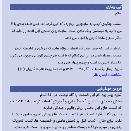
کپی برداری
سلام
امشب وبگردی کردم، به سایتهایی برخوردم که کپی کرده اند، حتی طبقه بندی را !؟
می دانید راه درستش لینک دادن است . سایت روان سنجی این افتخار را دارد که
باذکر منبع و ماخذ کارش را انجام می دهد .
یادمان باشد ، که حیف است نام انسان با واژه هایی که در شان و شایسته انسان
نیست ، همراه شود. من بر این گمانم که با نیت خیر چنین کارهایی صورت می گیرد،
اما دنیای اینترنت است و چیزی پنهان نمی ماند .
تاریخ ارسال یکشنبه 27 آذر 1390 - 12:51 ق.ظ | مدیریت نظرات کاربران (2) |
مشاهده / ارسال نظر
افزودن خودآزمایی
شاید بهتر بود نام این قسمت را گاه نوشت می گذاشتم.
بخش جدیدی با عنوان " خودآزمایی و آموزش" اضافه کردم . باید تاکید کنم
که تست های این بخش ارزش بالینی چندانی ندارند .
به این نکته اشاره کنم که هر کدام از تست ها زیربنای نظری خاص خود را
دارد، برای مثال : تست کتل بر تحلیل عاملی و خصیصه ها، تست تحریک
پذیری بر مبنای دیدگاه زیست شناسی و خلق و خو و یا تست های بعدی