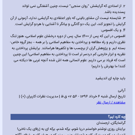
2. از استادی که گرایشش "روان سنجی" نیست، چنین آشفتگی نمی تواند
پسندیده باشد.
3. شایسته نیست آن مشاور بالینی که باور اعتقادی به گرایشی ندارد، آزمونی از آن
گرایش را تجویز کند، این یک دو گانگی و بیانگر نا آشنایی با هردو گرایش است.
4. و یک افسوس:
افسوس در این که پس از 1400 سال، پس از دوره درخشان علوم اسلامی، هنوز تنگ
نظری داریم و راه مطالعه و پرداختن به مفاهیم اسلامی را بر همه – بجز گروه خاص-
بسته ایم. و پژوهش گران از برچسب ها و تکفیرها هراسانند. برایشان پرداختن به
نظریه و ابزار خارجی کم دردسر تر است تا پرداختن به مفاهیم اسلامی! این چنین
است که فریاد بر می داریم: علوم انسانی همه اش شده آنچه غربی ها دیکته می
کنند! ما بهترش را داریم!
باید چاره ای اندیشید
آرانی
تاریخ ارسال شنبه 6 خرداد 1396 - 02:56 ق.ظ | مدیریت نظرات کاربران (0) |
مشاهده / ارسال نظر
چه کاره ایم؟
گرانمایگان، ارجمندان
برایتان روزی نوشتم خواستم دریا شوم، برکه شدم، برکه ای به ژرفای یک ناخن!