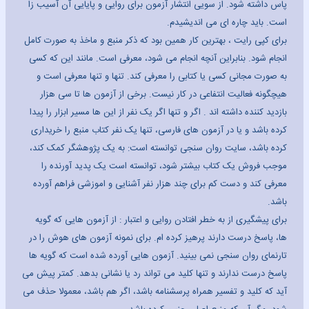
پاس داشته شود. از سویی انتشار آزمون برای روایی و پایایی آن آسیب زا
است. باید چاره ای می اندیشیدم.
برای کپی رایت ، بهترین کار همین بود که ذکر منبع و ماخذ به صورت کامل
انجام شود. بنابراین آنچه انجام می شود، معرفی است. مانند این که کسی
به صورت مجانی کسی یا کتابی را معرفی کند. تنها و تنها معرفی است و
هیچگونه فعالیت انتفاعی در کار نیست. برخی از آزمون ها تا سی هزار
بازدید کننده داشته اند . اگر و تنها اگر یک نفر از این ها مسیر ابزار را پیدا
کرده باشد و یا در آزمون های فارسی، تنها یک نفر کتاب منبع را خریداری
کرده باشد، سایت روان سنجی توانسته است: به یک پژوهشگر کمک کند،
موجب فروش یک کتاب بیشتر شود، توانسته است یک پدید آورنده را
معرفی کند و دست کم برای چند هزار نفر آشنایی و اموزشی فراهم آورده
باشد.
برای پیشگیری از به خطر افتادن روایی و اعتبار : از آزمون هایی که گویه
ها، پاسخ درست دارند پرهیز کرده ام. برای نمونه آزمون های هوش را در
تارنمای روان سنجی نمی بینید. آزمون هایی آورده شده است که گویه ها
پاسخ درست ندارند و تنها کلید می تواند رد یا نشانی بدهد. کمتر پیش می
آید که کلید و تفسیر همراه پرسشنامه باشد، اگر هم باشد، معمولا حذف می