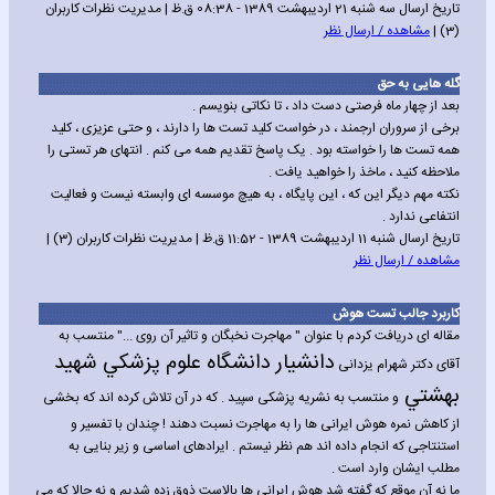
تاریخ ارسال سه شنبه 21 اردیبهشت 1389 - 08:38 ق.ظ | مدیریت نظرات کاربران
(3) |
مشاهده / ارسال نظر
گله هایی به حق
بعد از چهار ماه فرصتی دست داد ، تا نکاتی بنویسم .
برخی از سروران ارجمند ، در خواست کلید تست ها را دارند ، و حتی عزیزی ، کلید
همه تست ها را خواسته بود . یک پاسخ تقدیم همه می کنم . انتهای هر تستی را
ملاحظه کنید ، ماخذ را خواهید یافت .
نکته مهم دیگر این که ، این پایگاه ، به هیچ موسسه ای وابسته نیست و فعالیت
انتفاعی ندارد .
تاریخ ارسال شنبه 11 اردیبهشت 1389 - 11:52 ق.ظ | مدیریت نظرات کاربران (3) |
مشاهده / ارسال نظر
کاربرد جالب تست هوش
مقاله ای دریافت کردم با عنوان " مهاجرت نخبگان و تاثیر آن روی ..." منتسب به
دانشيار دانشگاه علوم پزشکي شهيد
آقای دکتر شهرام یزدانی
بهشتي
و منتسب به نشریه پزشکی سپید . که در آن تلاش کرده اند که بخشی
از کاهش نمره هوش ایرانی ها را به مهاجرت نسبت دهند !
چندان با تفسیر و
استنتاجی که انجام داده اند هم نظر نیستم . ایرادهای اساسی و زیر بنایی به
مطلب ایشان وارد است .
ما نه آن موقع که گفته شد هوش ایرانی ها بالاست ذوق زده شدیم و نه حالا که می