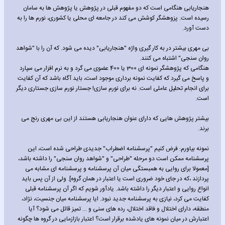
هنجاریابی هنگامی است که دو مفهوم قبلی در پژوهش یا پژوهش ها به سامان
رسیده است. پزوهشگر کوشش می کند در جامعه ای محلی یا کشوری، نورم ها را به
دست آورد.
بی مهری بیشتر در به کار گیری واژه "هنجاریابی" دیده می شود. که آن را با "شواهد
روان سنجی" اشتباه می کنند.
هنگامی که پژوهشگر نمونه ای 300 یا 400 عضوی می گرد و به نرم افزار می سپارد
و پاسخ می گیرد که کفایت نمونه برداری موجود است، باید آگاه باشد که آن کفایت
برای انجام تحلیل عاملی است. نه برای نورم سازی! جستار نورم سازی جستاری دیگر
است.
بیشتر پژوهش هایی که دارای عنوان هنجاریابی هستند از این بی مهری رنج می
برند.
نمونه بیاورم: فرض کنیم "پرسشنامه اضطراب" جدیدی طراحی شده است، این
پرسشنامه ممکن است دو مرحله "طراحی" و "شواهد روان سنجی" را داشته باشد،
[معمولا برای روایی به همبستگی میان آن پرسشنامه و پرسشنامه ای مشابه می
پردازند ،که در جای خود ضروری است یا اعتبار در همان گروه]. ولی از آن پس باید
انواع روایی و اعتبار دیگر را داشته باشد. یادآور شویم که اگر آن پرسشنامه قبلی
کفایت می کرد، نیازی به پرسشنامه جدید نبود. ایا پرسشنامه میان جنسیت، نژاد،
منطقه، دارای اختلال و فاقد اختلال، رده های سنی و ... تمیز قائل می شود؟ آیا
اعتبارش در میان نمونه های یادشده برقرار است؟ اعتبار بازازمایی در گروه ها چگونه