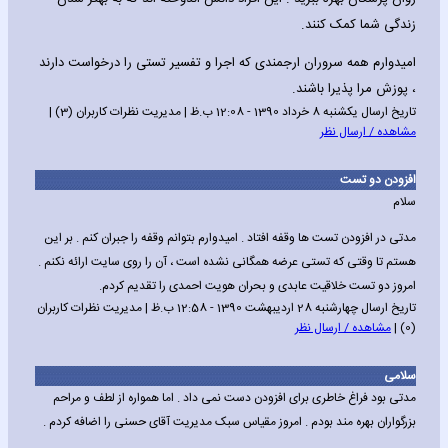
زندگی شما کمک کنند.
امیدوارم همه سروران ارجمندی که اجرا و تفسیر تستی را درخواست دارند
، پوزش مرا پذیرا باشند.
تاریخ ارسال یکشنبه 8 خرداد 1390 - 12:08 ب.ظ | مدیریت نظرات کاربران (3) |
مشاهده / ارسال نظر
افزودن دو تست
سلام
مدتی در افزودن تست ها وقفه افتاد . امیدوارم بتوانم وقفه را جبران کنم . بر این
هستم تا وقتی که تستی عرضه همگانی نشده است ، آن را روی سایت ارائه نکنم .
امروز دو تست خلاقیت عابدی و بحران هویت احمدی را تقدیم کردم.
تاریخ ارسال چهارشنبه 28 اردیبهشت 1390 - 12:58 ب.ظ | مدیریت نظرات کاربران
(0) |
مشاهده / ارسال نظر
سلامی
مدتی بود فراغ خاطری برای افزودن دست نمی داد . اما همواره از لطف و مراحم
بزرگواران بهره مند بودم . امروز مقیاس سبک مدیریت آقای حسنی را اضافه کردم .