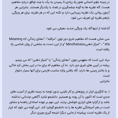
در زمینه علوم انسانی هنوز راه زیادی تا رسیدن به یک یا چند توافق درباره مفاهیم
هست. گاه نظریه ها به گونه چشمگیری در تضاد با یکدیگر هستند. بنابراین هر
آزمون روانی یک نظریه زیربنایی دارد و نکته این که در هر نظریه، برای هر ویژگی
بازهم نظریه ای تعریف می شود.
گذشته از اینها گاه یک ویژگی جدید معرفی می شود.
سی سالی هست که مفاهیم شرق دور چون "مراقبه"، "معنای زندگی Meaning of
life " ، "تمرکز ذهنیMindfulness "و از این دست به بخشی از روان شناسی راه
یافته است.
مراد این است که مفهومی چون "معنای زندگی" یا "تمرکز ذهنی" که می بینیم،
ریشه در آیین های شرق دور دارد. نه آن مفاهیم که برای ما در این بخش کره خاکی
و یا باختر زمینی ها دارند. گاه یافتن واژه مناسب فارسی برای آنها بسیار دشوار
است.
بنابراین
1. به کارگیری ابزار در پژوهش و کار بالینی بدون توجه به زمینه نظری از آسیب های
جدی است که اکنون با آن روبه رو هستیم. دانشجو شاید آگاهی چندانی نداشته
باشد و از گزاره های ابزاری خوشش بیاید، این مهم بر عهده استادان راهنما و مشاور
است در هم آمیختگی نظریه ها را به دانشجو گوشزد کند. این گونه می شود که ابزار
از یک نظریه است، پیشینه از جایی دیگر! نتیجه گیری چیزی دیگر