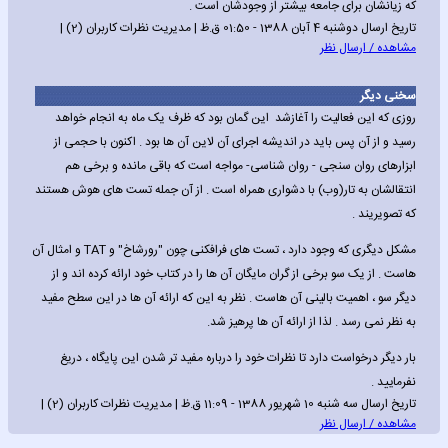
که زیانشان برای جامعه بیشتر از وجودشان است .
تاریخ ارسال دوشنبه 4 آبان 1388 - 01:50 ق.ظ | مدیریت نظرات کاربران (2) |
مشاهده / ارسال نظر
سخنی دیگر
روزی که این فعالیت را آغازشد این گمان بود که ظرف یک ماه به انجام خواهد
رسید و از آن پس باید در اندیشه اجرای آن لاین آن ها بود . اکنون با حجمی از
ابزارهای روان سنجی - روان شناسی- مواجه است که باقی مانده و برخی هم
انتقالشان به تار(وب) با دشواری همراه است . از آن جمله تست های هوش هستند
که تصویریند .
مشکل دیگری که وجود دارد ، تست های فرافکنی چون "رورشاخ" و TAT و امثال آن
هاست . از یک سو برخی از گران مایگان آن ها را در کتاب خود ارائه کرده اند و از
دیگر سو ، اهمیت بالینی آن هاست . نظر به این که ارائه آن ها در این سطح مفید
به نظر نمی رسد . لذا از ارائه آن ها پرهیز شد.
بار دیگر درخواست دارد تا نظرات خود را درباره مفید تر شدن این پایگاه ، دریغ
نفرمایید .
تاریخ ارسال سه شنبه 10 شهریور 1388 - 11:09 ق.ظ | مدیریت نظرات کاربران (2) |
مشاهده / ارسال نظر