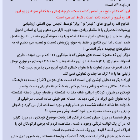
فرمایند 84 است .
این که کدام منبع ، بر اساس کدام تست ، در چه زمانی ، با کدام نمونه وووو این
اندازه گیری را انجام داده است ، شرط اساسی است .
نتایج اندازه گیری های " تیمز" و " پرلز" توسط انجمن بین المللی ارزشیابی
پیشرفت تحصیلی را تا مقدار زیادی مورد تایید قرار می دهیم زیرا بر اساس اصول
روان سنجی و پژوهش ، ابزار ساخته شده و با یک نمونه گیری منطقی نتایج حاصل
شده است . اما این نتایج را فقط به حوزه پژوهش نسبت و تعمیم می دهیم نه به
متغیرهای پیچیده دیگر انسانی !
دیگر این که معمولا تست های هوش که با میانگین 100 اعلام می شوند ، دارای
انحراف معیار 15 یا 16 هستند ! و این دامنه یعنی دامنه 68 درصدی در توزیع نرمال
! یک انحراف معیار تفاوت را با عنوان خطای اندازه گیری می پذیریم .پس 105
ژاپنی ها با 98 ترک ها چندان تفاوتی نمی کند .
ایراد دیگر به تحلیل ایشان این است که تست های هوش اکثرا وابسته به فرهنگ
هستند . مثالی ساده و واقعی تقدیم کنم . به هنگام هنجار یابی تست وکسلر
کودکان در شیراز ، کودکان ایرانی شانه دندانه شکسته و فنجان چینی دسته شکسته
را به عنوان شئ ایراد دار نمی دیدند . مساله هم خیلی ساده است ، در خیلی از
خانواده ها شانه دندانه شکسته در حمام بازهم مورد استفاده قرار می گیرد و فنجان
چنینی بدون دسته معمولا می شود کاسه ترشی سر سفره!!؟
و باز شخصا در مورد اجرای تست فرافکن اندریافت موضوع کودکان ، در مورد کارتی
که در آن یک توالت فرنگی وجود داشت ، مشاهده کردم که برخی از کودکان آن را
ادراک نمی کنند ! البته این یک تست شخصیت است .
تست های هوش اکثرا به تحصیلات آکادمیک وابسته هستند . به همین دلیل حتی