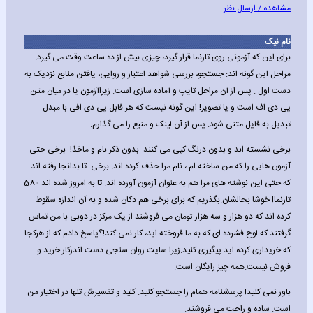
مشاهده / ارسال نظر
نام نیک
برای این که آزمونی روی تارنما قرار گیرد، چیزی بیش از ده ساعت وقت می گیرد.
مراحل این گونه اند: جستجو، بررسی شواهد اعتبار و روایی، یافتن منابع نزدیک به
دست اول . پس از آن مراحل تایپ و آماده سازی است. زیراآزمون یا در میان متن
پی دی اف است و یا تصویر! این گونه نیست که هر فابل پی دی افی با مبدل
تبدیل به فایل متنی شود. پس از آن لینک و منبع را می گذارم.
برخی نشسته اند و بدون درنگ کپی می کنند. بدون ذکر نام و ماخذ! برخی حتی
آزمون هایی را که من ساخته ام ، نام مرا حذف کرده اند. برخی تا بدانجا رفته اند
که حتی این نوشته های مرا هم به عنوان آزمون آورده اند. تا به امروز شده اند 580
تارنما! خوشا بحالشان.بگذریم که برای برخی هم دکان شده و به آن اندازه سقوط
کرده اند که دو هزار و سه هزار تومان می فروشند.از یک مرکز در دوبی با من تماس
گرفتند که لوح فشرده ای که به ما فروخته اید، کار نمی کند!؟پاسخ دادم که از هرکجا
که خریداری کرده اید پیگیری کنید.زیرا سایت روان سنجی دست اندرکار خرید و
فروش نیست.همه چیز رایگان است.
باور نمی کنید! پرسشنامه همام را جستجو کنید. کلید و تفسیرش تنها در اختیار من
است. ساده و راحت می فروشند.