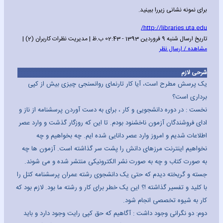
برای نمونه نشانی زیررا ببینید.
http://libraries.uta.edu/
تاریخ ارسال شنبه 9 فروردین 1393 - 02:43 ب.ظ | مدیریت نظرات کاربران (2) |
مشاهده / ارسال نظر
شرحی لازم
یک پرسش مطرح است، آیا کار تارنمای روانسنجی چیزی بیش از کپی
برداری است؟
نخست : در دوره دانشجویی و کار ، برای به دست آوردن پرسشنامه از ناز و
ادای فروشندگان آزمون ناخشنود بودم. تا این که روزگار گذشت و وارد عصر
اطلاعات شدیم و امروز وارد عصر دانایی شده ایم. چه بخواهیم و چه
نخواهیم اینترنت مرزهای دانش را پشت سر گذاشته است. آزمون ها چه
به صورت کتاب و چه به صورت نشر الکترونیکی منتشر شده و می شوند.
جسته و گریخته دیدم که حتی یک دانشجوی رشته عمران پرسشنامه کتل را
با کلید و تفسیر گذاشته !؟ این یک خطر برای کار و رشته ما بود. لازم بود که
کار به شیوه تخصصی انجام شود.
دوم: دو نگرانی وجود داشت : آگاهیم که حق کپی رایت وجود دارد و باید