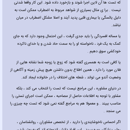
که تست ها آن لاین اجرا شوند و بازخورد داده شود. این کار واقعا شدنی
نیست . برا ی مثال بسیاری از شواهد مربوط به اضطراب ممکن است به
دلیل یائسگی یا بیماری قلبی پدید آیند و اصلا مشکل اضطراب در میان
نباشد.
یا مساله افسردگی را باید جدی گرفت ، این احتمال وجود دارد که به جای
کمک به یک فرد ، ناخواسته او را به سمت حاد شدن و یا خدای ناکرده
خودکشی سوق دهیم .
یا کافی است به همسری گفته شود که زوج یا زوجه شما نشانه هایی از
فلان مورد را دارد ، همین اطلاع بدون داشتن هیچ پیش زمینه و آگاهی از
وضعیت آندو می تواند ، شعله های اختلاف را در خانواده ایجاد کند.
در دنیای مشاوره ، این مراجع نیست که تست را انتخاب می کند ، بلکه
مشاور با توجه به اطلاعات حاصل از مصاحبه ، ممکن است اجرای تستی را
مناسب ببیند . و معمولا هم به مراجع گفته نمی شود که تست چه چیزی را
می سنجد .
اگر احساس ناخوشایندی را دارید ، از تخصص مشاوران ، روانشناسان ،
روان پزشکان بهره ببرید . این افراد دانش اندوخته اند که به بهتر شدن