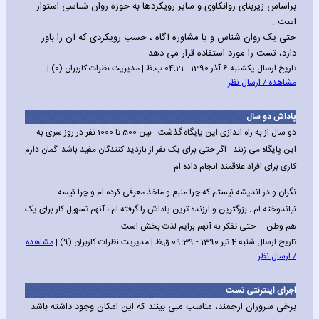
براساس زیربنای روانکاوی و سایر رویکردها به حوزه روان شناسی استوار
است .
حتی یک روان شناس و یا مشاوره آگاه ، حسب رویکردی که آن را باور
دارد، تست را مورد استفاده قرار می دهد.
تاریخ ارسال یکشنبه 6 آذر 1390 - 04:21 ب.ظ | مدیریت نظرات کاربران (0) |
مشاهده / ارسال نظر
پاداش دو سال
دو سال از به راه اندازی این پایگاه گذشت . بین 500 تا 1000 نفر در روز سری به
این پایگاه می زنند . اگر حتی برای یک نفر از بازدید کنندگان مفید باشد .گمان دارم
کاری برای افراد علاقمند انجام داده ام .
نگران و در اندیشه نیستم که چرا منبع و ماخذ معرفی کرده ام و چرا کیسه
نیاندوخته ام . بزرگترین و ارزنده ترین پاداش را گرفته ام ، آنهم تسهیل کار برای یک
هم وطن ... حتی تفکر به آنهم برایم لذت بخش است.
تاریخ ارسال شنبه 4 تیر 1390 - 09:39 ق.ظ | مدیریت نظرات کاربران (9) |
مشاهده
/ ارسال نظر
اجرای اینترنتی تست
برخی سروران ارجمند، مناسب مبی بینند که این امکان وجود داشته باشد