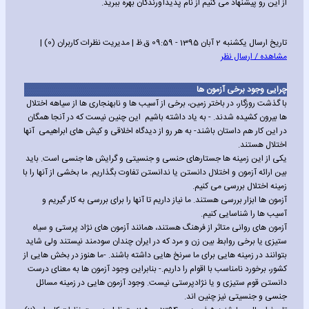
از این رو پیشنهاد می کنیم از نام پدیدآورندگان بهره ببرید.
تاریخ ارسال یکشنبه 2 آبان 1395 - 09:59 ق.ظ | مدیریت نظرات کاربران (0) |
مشاهده / ارسال نظر
چرایی وجود برخی آزمون ها
با گذشت روزگار، در باختر زمین، برخی از آسیب ها و نابهنجاری ها از سیاهه اختلال
ها بیرون کشیده شدند. - به یاد داشته باشیم این چنین نیست که در آنجا همگان
در این کار هم داستان باشند- به هر رو از دیدگاه اخلاقی و کیش های ابراهیمی آنها
اختلال هستند.
یکی از این زمینه ها جستارهای حنسی و جنسیتی و گرایش ها جنسی است. باید
بین ارائه آزمون و اختلال دانستن یا ندانستن تفاوت بگذاریم. ما بخشی از آنها را با
زمینه اختلال بررسی می کنیم.
آزمون ها ابزار بررسی هستند. ما نیاز داریم تا آنها را برای بررسی به کار گیریم و
آسیب ها را شناسایی کنیم.
آزمون های روانی متاثر از فرهنگ هستند، همانند آزمون های نژاد پرستی و سیاه
ستیزی یا برخی روابط بین زن و مرد که در ایران چندان سودمند نیستند ولی شاید
بتوانند در زمینه هایی برای ما سرنخ هایی داشته باشند. -ما هنوز در بخش هایی از
کشور، برخورد نامناسب با اقوام را داریم.- بنابراین وجود آزمون ها به معنای درست
دانستن قوم ستیزی و یا نژادپرستی نیست. وجود آزمون هایی در زمینه مسائل
جنسی و جنسیتی نیز چنین اند.