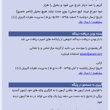
کریم را صد دینار خرج می شود و بخیل را هزار
دود دوزخ نبیند ایچ سخی/ بوی جنت نیابد هیچ بخیل (ناصر خسرو)
تاریخ ارسال دوشنبه 9 اسفند 1395 - 05:43 ق.ظ | مدیریت نظرات کاربران (0) |
مشاهده / ارسال نظر
بسته بودن دریافت دیدگاه
با باز بودن دریافت دیدگاه، انبوهی از رایانامه های اسپم دریافت می شد.
اگر رهنمودی را سودمند می دانید از گزینه مرکز تماس و یا نشانی
arian@arani.org
استفاده فرمایید.
ارانی
تاریخ ارسال یکشنبه 2 آبان 1395 - 10:04 ق.ظ | مدیریت نظرات کاربران (0) |
مشاهده / ارسال نظر
گریزی به جستجو در پایگاه
با افزایش شمار آزمون ها، یافتن آزمون با به کارگیری واژه های خود آزمون گستره
بزرگی از نتایج را به دست می دهد.زیرا یک واژه می تواند در ده ها آزمون دیده
شود.