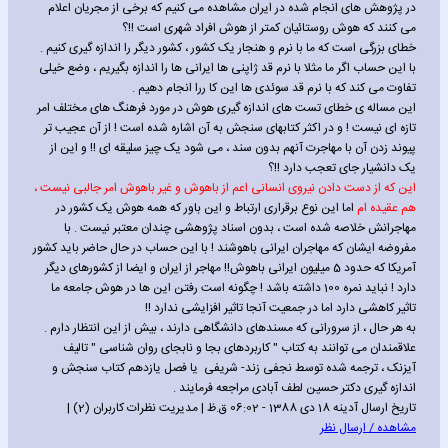
در پژوهش های انجام شده در ایران مشاهده می کنیم که برخی از مجریان اعلام
می کنند که هوش روستائیان کمتر از هوش افراد شهری است !!؟
خطای بزرگی است که ما با نرم و هنجار یک کشور ، کشور دیگر را اندازه گیری کنیم .
با این حساب اگر ما مثلا با نرم قد ژاپنی ها ایرانی ها را اندازه بگیریم ، وضع خیلی
تفاوت می کند که با نرم قد سوئدی ها این کا ررا انجام دهیم .
این مساله ی خطای تست های اندازه گیری هوش در مورد فرهنگ های مختلف امر
تازه ای نیست ! و در اکثر کتابهای سنجش به آن اشاره شده است ! از آن عجیب تر
پیوند زدن آن با مهاجرت آنهم بدون سند ، می شود یک چیز سلیقه ای !! و این از
یک دانشیار جای تعجب دارد !!؟
این که از دست دادن نیروی انسانی اعم از باهوش و غیر باهوش امر جالبی نیست ،
هم عقیده ام
اما این نوع برقراری ارتباط و این باور که همه هوش یک کشور در
مهاجرانش خلاصه شده است ، بدون اسناد پژوهشی چندان معتبر نیست . با
مفروضه ایشان که مهاجران ایرانی باهوشند ! با این حساب در حال حاضر باید کشور
آمریکا که حدود 5 میلیون ایرانی باهوش!! مهاجر از ایران و ایضا از کشورهای دیگر
دارد ! نباید نمره 100 داشته باشد ! چگونه است رفتن این ها در هوش جامعه ما
تاثیر کاهشی دارد اما در جمعیت آنجا تاثیر افزایشی ندارد !!
به هر حال ، از سرورانی که مسندهای دانشگاهی دارند ، بیش از این انتظار دارم .
علاقمندان می توانند به کتاب " کاربردهای بجا و نابجای روان شناسی " تالیف
آیزنک ، ترجمه شده توسط نجفی زند- شریفی یا فصل یازدهم کتاب سنجش و
اندازه گیری دکتر حسین لطف آبادی مراجعه فرمایند .
تاریخ ارسال آدینه 18 دی 1388 - 06:02 ق.ظ | مدیریت نظرات کاربران (2) |
مشاهده / ارسال نظر