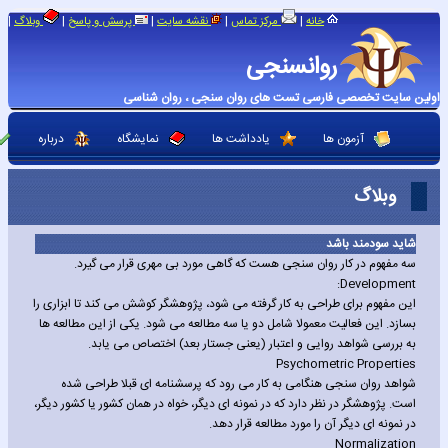
|
|
|
|
|
خانه
مرکز تماس
نقشه سایت
پرسش و پاسخ
وبلاگ
روانسنجی
اولین سایت تخصصی فارسی تست های روان سنجی ، روان شناسی
آزمون ها
یادداشت ها
نمایشگاه
درباره
وبلاگ
شاید سودمند باشد
سه مفهوم در کار روان سنجی هست که گاهی مورد بی مهری قرار می گیرد.
Development:
این مفهوم برای طراحی به کار گرفته می شود، پژوهشگر کوشش می کند تا ابزاری را
بسازد. این فعالیت معمولا شامل دو یا سه مطالعه می شود. یکی از این مطالعه ها
به بررسی شواهد روایی و اعتبار (یعنی جستار بعد) اختصاص می یابد.
Psychometric Properties
شواهد روان سنجی هنگامی به کار می رود که پرسشنامه ای قبلا طراحی شده
است. پژوهشگر در نظر دارد که در نمونه ای دیگر، خواه در همان کشور یا کشور دیگر،
در نمونه ای دیگر آن را مورد مطالعه قرار دهد.
Normalization