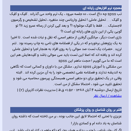
معجزه نرم افزارهای رایانه ای
تب spss چه داغ است ، ده جلسه میرود ، یک ترم واحد می گذراند . کلیک و کلیک
و کلیک . . . تحلیل عاملی ! تحلیل واریانس چند متغیره ، تحلیل تشخیص و رگرسیون
لاجستیک . . . فقط با کلیک موشواره !؟ و بعد کپی کردن از رساله عمرو زید !!؟ تو
گویی یکی از این بازی های رایانه ای است !؟
بازی است دیگر ، میانگین گرفتن از متغیر اسمی که نقل و نبات شده است . تا اخیرا
به یک پژوهش برخوردم که در یکی از فصلنامه های نامی به چاپ رسیده بود . تنم
لرزید . حضرات یک تست صد سوالی را به روی افراد به هنجار اجرا و تحلیل عاملی
کرده اند و یافته اند که اصلا این تست باید سی سوالی باشد و کلیدهایش هم این
است که ما می گوییم ! حجت ماهم این spss
من مشکلی با آموزش spss ندارم ، مشکل من با داوران و کسانی است که نگاهی
به اندیشه ندارند و فصلنامه علمی تخصصی خود را به آن مزین کرده اند . البته
وقتی در یک تحقیق برای دو متغیر اسمی همبستگی پیرسون محاسبه می شود و
تحقیق تایید می شود ، احتمالا مشکل از من است .
تاریخ ارسال دوشنبه 4 آبان 1388 - 01:52 ق.ظ | مدیریت نظرات کاربران (2) |
مشاهده / ارسال نظر
ظلم بر روان شناسان و روان پزشکان
عزیزی با لحنی که احتمالا لایق این جانب بوده ، بر من تاخته است که داشته روان
شناسان به باد داده ام و کسادی بازار !
اگر کار روان شناس را چنین بدانیم همان بهتر که دکه ماهم در کنار او دایر باشد . این