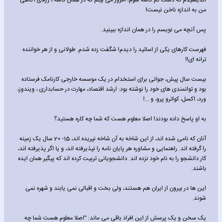
اندیشیدم که دست کم کاسه شوم! امروز می بینم که در همان کاسه ، ژرفای آگاهی
من به اندازه ناخن نیست!
پس آنچه می نویسم را در همان اندازه ببینید.
فهرست کارهای یکی از اساتید را دیدم! شگفت زده شدم. طولانی و از هر خواننده
ترانه ای!!
بیست سال پیش، جوانی برای استخدام در یک موسسه خارجی کارنامک فرستاده
بود و توانمندی های خود را نوشته بود: ارشد اقتصاد، مهارت در حسابداری ، ویندوز،
ورد، اکسل، کواترو پرو، و ...!
به او پاسخ داده بودند! اصلا معلوم هست که شما چه کاره هستید؟
آنان که نامی شده اند، از این شاخه به آن شاخه نپریده اند، 15- 20 سال یک زمینه
را گرفته اند. راهنمایی و مشاوره هر پایان نامه را نپذیرفته اند، و یا اگر پذیرفته اند،
کار دانشجو را به نام خود نزده اند. دانشجویانی تربیت کرده اند که پیگیر همان ایده
باشند.
این ها در بیرون از ایران هم هستند، ولی بخت و اقبالی نمی یابند و شهره نمی
شوند.
یک سخن و یک پرسش از این افراد باقی می ماند: "اصلا معلوم هست شما چه