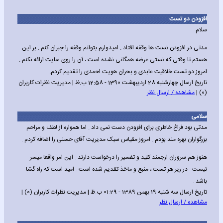
افزودن دو تست
سلام
مدتی در افزودن تست ها وقفه افتاد . امیدوارم بتوانم وقفه را جبران کنم . بر این
هستم تا وقتی که تستی عرضه همگانی نشده است ، آن را روی سایت ارائه نکنم .
امروز دو تست خلاقیت عابدی و بحران هویت احمدی را تقدیم کردم.
تاریخ ارسال چهارشنبه 28 اردیبهشت 1390 - 12:58 ب.ظ | مدیریت نظرات کاربران
(0) |
مشاهده / ارسال نظر
سلامی
مدتی بود فراغ خاطری برای افزودن دست نمی داد . اما همواره از لطف و مراحم
بزرگواران بهره مند بودم . امروز مقیاس سبک مدیریت آقای حسنی را اضافه کردم .
هنوز هم سروران ارجمند کلید و تفسیر را درخواست دارند . این امر واقعا میسر
نیست . در زیر هر تست ، منبع و ماخذ تقدیم شده است . امید است که راه گشا
باشد .
تاریخ ارسال سه شنبه 19 بهمن 1389 - 01:29 ب.ظ | مدیریت نظرات کاربران (0) |
مشاهده / ارسال نظر