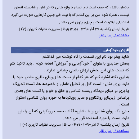
یادمان باشد ، که حیف است نام انسان با واژه هایی که در شان و شایسته انسان
نیست ، همراه شود. من بر این گمانم که با نیت خیر چنین کارهایی صورت می گیرد،
اما دنیای اینترنت است و چیزی پنهان نمی ماند .
تاریخ ارسال یکشنبه 27 آذر 1390 - 12:51 ق.ظ | مدیریت نظرات کاربران (2) |
مشاهده / ارسال نظر
افزودن خودآزمایی
شاید بهتر بود نام این قسمت را گاه نوشت می گذاشتم.
بخش جدیدی با عنوان " خودآزمایی و آموزش" اضافه کردم . باید تاکید کنم
که تست های این بخش ارزش بالینی چندانی ندارند .
به این نکته اشاره کنم که هر کدام از تست ها زیربنای نظری خاص خود را
دارد، برای مثال : تست کتل بر تحلیل عاملی و خصیصه ها، تست تحریک
پذیری بر مبنای دیدگاه زیست شناسی و خلق و خو و یا تست های بعدی
براساس زیربنای روانکاوی و سایر رویکردها به حوزه روان شناسی استوار
است .
حتی یک روان شناس و یا مشاوره آگاه ، حسب رویکردی که آن را باور
دارد، تست را مورد استفاده قرار می دهد.
تاریخ ارسال یکشنبه 6 آذر 1390 - 04:21 ب.ظ | مدیریت نظرات کاربران (0) |
مشاهده / ارسال نظر