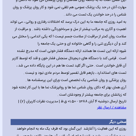
این ظلمی است که به جامعه روان شناسان و روان پزشکان می شود که دانش و
مهارت آنان در حد یک پزشک عمومی هم تلقی نمی شود و کار روان پزشک و روان
شناس را در حد خواندن یک تست می داند .
به امید روزی که جامعه ما به این درک برسد که اختلالات رفتاری و روانی ، می تواند
اهمیت و آثاری به مراتب بیشتر از سل و سرماخوردگی داشته باشد . و مراقبت از
سلامت روان کمتر از مراقبت از سلامت جسم نیست ! که یکی اندامی را مختل می
کند و آن دیگری تنی را و گاهی خانواده ای و حتی یک جامعه را
شیوه ارائه این تست ها همانند ارائه دستگاه فشار خونی است که مدرج نشده
است . قیاس کند با دستگاه های دیجیتال سنجش فشار خون و قند که توسط کاربر
آن قابل خواندن است . حتی اگر کلید تست ها هم در این پایگاه داده می شد ،
تست های استاندارد ، بازهم قابل تفسیر توسط مردم عادی نبود و نیست .
روان پزشکی و روان شناسی یک تخصص است ورای این پرسشنامه ها .
آری همان بهتر که دکان روان شناس نما ها و روانپزشک نما ها با این کار تخته شود
که زیانشان برای جامعه بیشتر از وجودشان است .
تاریخ ارسال دوشنبه 4 آبان 1388 - 01:50 ق.ظ | مدیریت نظرات کاربران (2) |
مشاهده / ارسال نظر
سخنی دیگر
روزی که این فعالیت را آغازشد این گمان بود که ظرف یک ماه به انجام خواهد