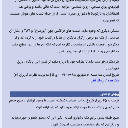
رسید و از آن پس باید در اندیشه اجرای آن لاین آن ها بود . اکنون با حجمی از
ابزارهای روان سنجی - روان شناسی- مواجه است که باقی مانده و برخی هم
انتقالشان به تار(وب) با دشواری همراه است . از آن جمله تست های هوش هستند
که تصویریند .
مشکل دیگری که وجود دارد ، تست های فرافکنی چون "رورشاخ" و TAT و امثال آن
هاست . از یک سو برخی از گران مایگان آن ها را در کتاب خود ارائه کرده اند و از
دیگر سو ، اهمیت بالینی آن هاست . نظر به این که ارائه آن ها در این سطح مفید
به نظر نمی رسد . لذا از ارائه آن ها پرهیز شد.
بار دیگر درخواست دارد تا نظرات خود را درباره مفید تر شدن این پایگاه ، دریغ
نفرمایید .
تاریخ ارسال سه شنبه 10 شهریور 1388 - 11:09 ق.ظ | مدیریت نظرات کاربران (2) |
مشاهده / ارسال نظر
پوزش از تاخیر
قریب به 45 روز از شروع به این فعالیت گذشته است . با وجود کوشش ، هنوز حجم
قابل توجهی از تست ها جهت ارائه وجود دارد که بایدارائه شوند .
هنوز طبقه بندی برایم یک دشواری است . یکی این که محتوا باعنوان جور دربیاید
و دیگراین که برای مخاطب دسترسی اسان تر شود .