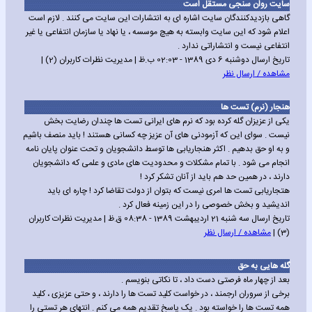
سایت روان سنجی مستقل است
گاهی بازدیدکنندگان سایت اشاره ای به انتشارات این سایت می کنند . لازم است
اعلام شود که این سایت وابسته به هیچ موسسه ، یا نهاد یا سازمان انتفاعی یا غیر
انتفاعی نیست و انتشاراتی ندارد .
تاریخ ارسال دوشنبه 6 دی 1389 - 02:03 ب.ظ | مدیریت نظرات کاربران (2) |
مشاهده / ارسال نظر
هنجار (نرم) تست ها
یکی از عزیزان گله کرده بود که نرم های ایرانی تست ها چندان رضایت بخش
نیست . سوای این که آزمودنی های آن عزیز چه کسانی هستند ! باید منصف باشیم
و به او حق بدهیم . اکثر هنجاریابی ها توسط دانشجویان و تحت عنوان پایان نامه
انجام می شود . با تمام مشکلات و محدودیت های مادی و علمی که دانشجویان
دارند ، در همین حد هم باید از آنان تشکر کرد !
هتجاریابی تست ها امری نیست که بتوان از دولت تقاضا کرد ! چاره ای باید
اندیشید و بخش خصوصی را در این زمینه فعال کرد .
تاریخ ارسال سه شنبه 21 اردیبهشت 1389 - 08:38 ق.ظ | مدیریت نظرات کاربران
(3) |
مشاهده / ارسال نظر
گله هایی به حق
بعد از چهار ماه فرصتی دست داد ، تا نکاتی بنویسم .
برخی از سروران ارجمند ، در خواست کلید تست ها را دارند ، و حتی عزیزی ، کلید
همه تست ها را خواسته بود . یک پاسخ تقدیم همه می کنم . انتهای هر تستی را