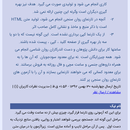
کاری انجام می شود و تولیدی صورت می گیرد. هدف نیز بهره
گیری دیگران است وگرنه این چنین ارائه نمی شد.
2-
آنچه در تارنمای روان سنجی انجام می شود، تولید متن
HTML
است
با ذکر منبع و ماخذ و نشانی کامل صاحب اثر.
3-
از یک تارنما کپی برداری نشده است. این گونه نیست که با دو یا
سه بار بهره گیری از صفحه کلید ، کپی ، پیست شده باشند.
ساعتها کار برای دانش پژوهان و دست اندرکاران روان شناسی انجام می
شود. همه چیزرایگان است .نه برای معدود سودجویان. که آن ها را به
همراه داروهای جنسی و ساعت مچی و فال روزانه به فروش برسانند. نه
برای معدود کسانی که می خواهند تارنمایی بسازند و آن را با آزمون های
تارنمای روان سنجی پر کنند.
تاریخ ارسال چهارشنبه 30 بهمن 1392 - 01:56 ق.ظ | مدیریت نظرات کاربران (1) |
مشاهده / ارسال نظر
نام نیک
برای این که آزمونی روی تارنما قرار گیرد، چیزی بیش از ده ساعت وقت می گیرد.
مراحل این گونه اند: جستجو، بررسی شواهد اعتبار و روایی، یافتن منابع نزدیک به
دست اول . پس از آن مراحل تایپ و آماده سازی است. زیراآزمون یا در میان متن