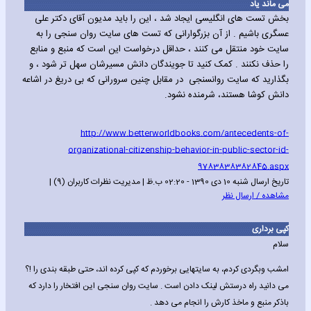
می ماند یاد
بخش تست های انگلیسی ایجاد شد ، این را باید مدیون آقای دکتر علی
عسگری باشیم . از آن بزرگوارانی که تست های سایت روان سنجی را به
سایت خود منتقل می کنند ، حداقل درخواست این است که منبع و منابع
را حذف نکنند . کمک کنید تا جویندگان دانش مسیرشان سهل تر شود ، و
بگذارید که سایت روانسنجی در مقابل چنین سرورانی که بی دریغ در اشاعه
دانش کوشا هستند، شرمنده نشود.
http://www.betterworldbooks.com/antecedents-of-
organizational-citizenship-behavior-in-public-sector-id-
9783838382845.aspx
تاریخ ارسال شنبه 10 دی 1390 - 02:20 ب.ظ | مدیریت نظرات کاربران (9) |
مشاهده / ارسال نظر
کپی برداری
سلام
امشب وبگردی کردم، به سایتهایی برخوردم که کپی کرده اند، حتی طبقه بندی را !؟
می دانید راه درستش لینک دادن است . سایت روان سنجی این افتخار را دارد که
باذکر منبع و ماخذ کارش را انجام می دهد .