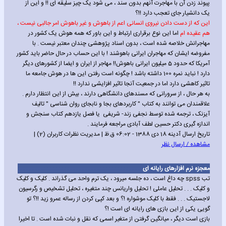
پیوند زدن آن با مهاجرت آنهم بدون سند ، می شود یک چیز سلیقه ای !! و این از
یک دانشیار جای تعجب دارد !!؟
این که از دست دادن نیروی انسانی اعم از باهوش و غیر باهوش امر جالبی نیست ،
هم عقیده ام
اما این نوع برقراری ارتباط و این باور که همه هوش یک کشور در
مهاجرانش خلاصه شده است ، بدون اسناد پژوهشی چندان معتبر نیست . با
مفروضه ایشان که مهاجران ایرانی باهوشند ! با این حساب در حال حاضر باید کشور
آمریکا که حدود 5 میلیون ایرانی باهوش!! مهاجر از ایران و ایضا از کشورهای دیگر
دارد ! نباید نمره 100 داشته باشد ! چگونه است رفتن این ها در هوش جامعه ما
تاثیر کاهشی دارد اما در جمعیت آنجا تاثیر افزایشی ندارد !!
به هر حال ، از سرورانی که مسندهای دانشگاهی دارند ، بیش از این انتظار دارم .
علاقمندان می توانند به کتاب " کاربردهای بجا و نابجای روان شناسی " تالیف
آیزنک ، ترجمه شده توسط نجفی زند- شریفی یا فصل یازدهم کتاب سنجش و
اندازه گیری دکتر حسین لطف آبادی مراجعه فرمایند .
تاریخ ارسال آدینه 18 دی 1388 - 06:02 ق.ظ | مدیریت نظرات کاربران (2) |
مشاهده / ارسال نظر
معجزه نرم افزارهای رایانه ای
تب spss چه داغ است ، ده جلسه میرود ، یک ترم واحد می گذراند . کلیک و کلیک
و کلیک . . . تحلیل عاملی ! تحلیل واریانس چند متغیره ، تحلیل تشخیص و رگرسیون
لاجستیک . . . فقط با کلیک موشواره !؟ و بعد کپی کردن از رساله عمرو زید !!؟ تو
گویی یکی از این بازی های رایانه ای است !؟
بازی است دیگر ، میانگین گرفتن از متغیر اسمی که نقل و نبات شده است . تا اخیرا