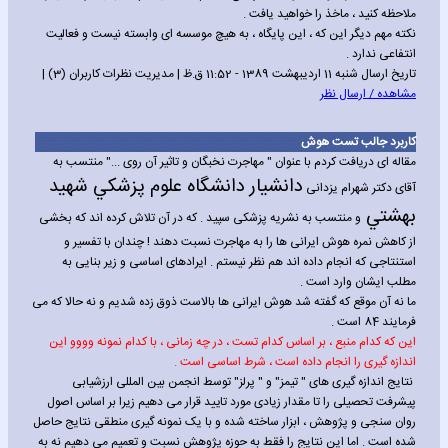
ملاحظه کنید ، ماخذ را خواهید یافت .
نکته مهم دیگر این که ، این پایگاه ، به هیچ موسسه ای وابسته نیست و فعالیت
انتفاعی ندارد .
تاریخ ارسال شنبه 11 اردیبهشت 1389 - 11:52 ق.ظ | مدیریت نظرات کاربران (3) |
مشاهده / ارسال نظر
کاربرد جالب تست هوش
مقاله ای دریافت کردم با عنوان " مهاجرت نخبگان و تاثیر آن روی ..." منتسب به
دانشيار دانشگاه علوم پزشکي شهيد
آقای دکتر شهرام یزدانی
بهشتي
و منتسب به نشریه پزشکی سپید . که در آن تلاش کرده اند که بخشی
از کاهش نمره هوش ایرانی ها را به مهاجرت نسبت دهند !
چندان با تفسیر و
استنتاجی که انجام داده اند هم نظر نیستم . ایرادهای اساسی و زیر بنایی به
مطلب ایشان وارد است .
ما نه آن موقع که گفته شد هوش ایرانی ها بالاست ذوق زده شدیم و نه حالا که می
فرمایند 84 است .
این که کدام منبع ، بر اساس کدام تست ، در چه زمانی ، با کدام نمونه وووو این
اندازه گیری را انجام داده است ، شرط اساسی است .
نتایج اندازه گیری های " تیمز" و " پرلز" توسط انجمن بین المللی ارزشیابی
پیشرفت تحصیلی را تا مقدار زیادی مورد تایید قرار می دهیم زیرا بر اساس اصول
روان سنجی و پژوهش ، ابزار ساخته شده و با یک نمونه گیری منطقی نتایج حاصل
شده است . اما این نتایج را فقط به حوزه پژوهش نسبت و تعمیم می دهیم نه به