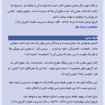
از نکات مهم دیگر بخش معرفی کتاب است که فرصت آن را نیافته ام ، به ویژه جا
داشت که کتاب هایی که تست های آن ها که درسایت آمده ، معرفی شوند . کلامی
جز پوزش و درخواست مهلت بیشتر ندارم .
تاریخ ارسال شنبه 3 مرداد 1388 - 10:54 ق.ظ | مدیریت نظرات کاربران (1) |
مشاهده / ارسال نظر
طبقه بندی
انسان موجودی یک بعدی نیست و بسادگی نمی توان یک بعد او را تحت عنوانی
مانند : اضطراب ، افسردگی ، خود پنداره و . . . بررسی کرد . از سویی این ویزگی ها
با هم یک هویت را می سازد که برخی آن را "شخصیت" نامیده اند !
اکثر آزمون هایی که در این پایگاه مطرح شده اند ، شایدتحت یک عنوان کلی به
نام "آزمون های شخصیت" دسته بندی شوند . کما این که هم آقای دکتر" گنجی" و
هم " لوئیس ژاندا" چنین کرده اند .
این پایگاه ناچار شد به نوعی طبقه بندی اقدام کند تا سهولت دسترسی ایجاد شود
. تردیدی نیست که این طبقه بندی نمی تواند خالی از اشکال باشد .
یاری شما در بهبود طبقه بندی موجب امتنان خواهد بود و خواهد شد .
تاریخ ارسال چهارشنبه 10 تیر 1388 - 05:48 ب.ظ | مدیریت نظرات کاربران (0) |