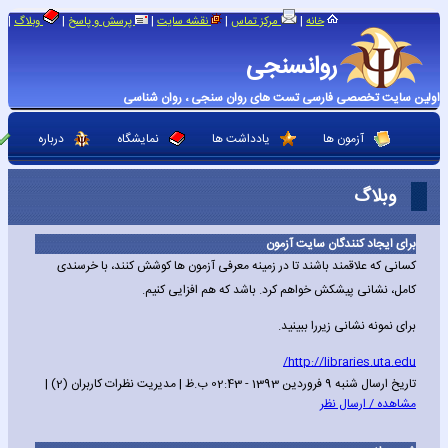
|
|
|
|
|
خانه
مرکز تماس
نقشه سایت
پرسش و پاسخ
وبلاگ
روانسنجی
اولین سایت تخصصی فارسی تست های روان سنجی ، روان شناسی
آزمون ها
یادداشت ها
نمایشگاه
درباره
وبلاگ
برای ایجاد کنندگان سایت آزمون
کسانی که علاقمند باشند تا در زمینه معرفی آزمون ها کوشش کنند، با خرسندی
کامل، نشانی پیشکش خواهم کرد. باشد که هم افزایی کنیم.
برای نمونه نشانی زیررا ببینید.
http://libraries.uta.edu/
تاریخ ارسال شنبه 9 فروردین 1393 - 02:43 ب.ظ | مدیریت نظرات کاربران (2) |
مشاهده / ارسال نظر