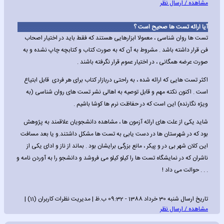
مشاهده / ارسال نظر
آیا ارائه تست ها صحیح است ؟
تست ها روان شناسی ، معمولا ابزارهایی هستند که فقط باید در اختیار اصحاب
فن قرار داشته باشد . مشروط به آن که به صورت کتاب و کتابچه چاپ نشده و به
صورت عرضه همگانی ، در اختیار عموم قرار نگرفته باشند .
اکثر تست هایی که ارائه شده ، به راحتی دربازار کتاب برای هر فردی قابل ابتیاع
است . اکنون نکته مهم و قابل توصیه به اهالی نشر تست های روان شناسی (به
ویژه نگارنده) این است که در حفاظت نرم ها کوشا باشیم .
شاید یکی از علت های ارائه آزمون ها ، مشاهده دانشجویان علاقمند به پژوهش
بود که در شهرستان ها در دست یابی به تست ها مشکل داشتند.و یا بعد مسافت
این کلان شهر بی در و پیکر ، مانع بزرگی برایشان بود . بماند از ناز و ادای یکی از
ناشران که در نمایشگاه تست ها را کیلو کیلو می فروشد و دانشجو را به آوردن نامه و
. . . حوالت می داد !
تاریخ ارسال شنبه 30 خرداد 1388 - 09:32 ب.ظ | مدیریت نظرات کاربران (11) |
مشاهده / ارسال نظر