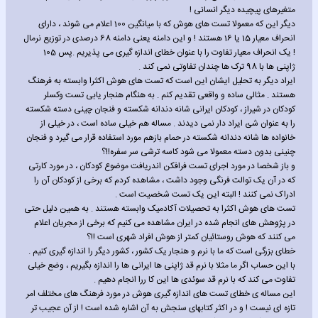
متغیرهای پیچیده دیگر انسانی !
دیگر این که معمولا تست های هوش که با میانگین 100 اعلام می شوند ، دارای
انحراف معیار 15 یا 16 هستند ! و این دامنه یعنی دامنه 68 درصدی در توزیع نرمال
! یک انحراف معیار تفاوت را با عنوان خطای اندازه گیری می پذیریم .پس 105
ژاپنی ها با 98 ترک ها چندان تفاوتی نمی کند .
ایراد دیگر به تحلیل ایشان این است که تست های هوش اکثرا وابسته به فرهنگ
هستند . مثالی ساده و واقعی تقدیم کنم . به هنگام هنجار یابی تست وکسلر
کودکان در شیراز ، کودکان ایرانی شانه دندانه شکسته و فنجان چینی دسته شکسته
را به عنوان شئ ایراد دار نمی دیدند . مساله هم خیلی ساده است ، در خیلی از
خانواده ها شانه دندانه شکسته در حمام بازهم مورد استفاده قرار می گیرد و فنجان
چنینی بدون دسته معمولا می شود کاسه ترشی سر سفره!!؟
و باز شخصا در مورد اجرای تست فرافکن اندریافت موضوع کودکان ، در مورد کارتی
که در آن یک توالت فرنگی وجود داشت ، مشاهده کردم که برخی از کودکان آن را
ادراک نمی کنند ! البته این یک تست شخصیت است .
تست های هوش اکثرا به تحصیلات آکادمیک وابسته هستند . به همین دلیل حتی
در پژوهش های انجام شده در ایران مشاهده می کنیم که برخی از مجریان اعلام
می کنند که هوش روستائیان کمتر از هوش افراد شهری است !!؟
خطای بزرگی است که ما با نرم و هنجار یک کشور ، کشور دیگر را اندازه گیری کنیم .
با این حساب اگر ما مثلا با نرم قد ژاپنی ها ایرانی ها را اندازه بگیریم ، وضع خیلی
تفاوت می کند که با نرم قد سوئدی ها این کا ررا انجام دهیم .
این مساله ی خطای تست های اندازه گیری هوش در مورد فرهنگ های مختلف امر
تازه ای نیست ! و در اکثر کتابهای سنجش به آن اشاره شده است ! از آن عجیب تر