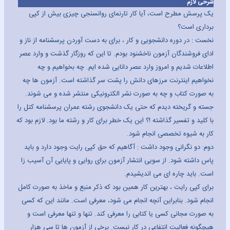
شرحی لازم
یک پرسش مطرح است، آیا کار تارنمای روانسنجی چیزی بیش از کپی
برداری است؟
نخست : در دوره دانشجویی و کار ، برای به دست آوردن پرسشنامه از ناز و
ادای فروشندگان آزمون ناخشنود بودم. تا این که روزگار گذشت و وارد عصر
اطلاعات شدیم و امروز وارد عصر دانایی شده ایم. چه بخواهیم و چه
نخواهیم اینترنت مرزهای دانش را پشت سر گذاشته است. آزمون ها چه
به صورت کتاب و چه به صورت نشر الکترونیکی منتشر شده و می شوند.
جسته و گریخته دیدم که حتی یک دانشجوی رشته عمران پرسشنامه کتل را
با کلید و تفسیر گذاشته !؟ این یک خطر برای کار و رشته ما بود. لازم بود که
کار به شیوه تخصصی انجام شود.
دوم: دو نگرانی وجود داشت : آگاهیم که حق کپی رایت وجود دارد و باید
پاس داشته شود. از سویی انتشار آزمون برای روایی و پایایی آن آسیب زا
است. باید چاره ای می اندیشیدم.
برای کپی رایت ، بهترین کار همین بود که ذکر منبع و ماخذ به صورت کامل
انجام شود. بنابراین آنچه انجام می شود، معرفی است. مانند این که کسی
به صورت مجانی کسی یا کتابی را معرفی کند. تنها و تنها معرفی است و
هیچگونه فعالیت انتفاعی در کار نیست. برخی از آزمون ها تا سی هزار