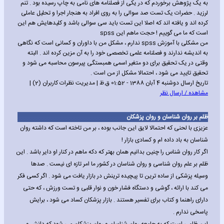
به یک پژوهش برخوردم که در یکی از فصلنامه های نامی به چاپ رسیده بود . تنم
لرزید . حضرات یک تست صد سوالی را به روی افراد به هنجار اجرا و تحلیل عاملی
کرده اند و یافته اند که اصلا این تست باید سی سوالی باشد و کلیدهایش هم این
است که ما می گوییم ! حجت ماهم این spss
من مشکلی با آموزش spss ندارم ، مشکل من با داوران و کسانی است که نگاهی
به اندیشه ندارند و فصلنامه علمی تخصصی خود را به آن مزین کرده اند . البته
وقتی در یک تحقیق برای دو متغیر اسمی همبستگی پیرسون محاسبه می شود و
تحقیق تایید می شود ، احتمالا مشکل از من است .
تاریخ ارسال دوشنبه 4 آبان 1388 - 01:52 ق.ظ | مدیریت نظرات کاربران (2) |
مشاهده / ارسال نظر
ظلم بر روان شناسان و روان پزشکان
عزیزی با لحنی که احتمالا لایق این جانب بوده ، بر من تاخته است که داشته روان
شناسان به باد داده ام و کسادی بازار !
اگر کار روان شناس را چنین بدانیم همان بهتر که دکه ماهم در کنار او دایر باشد . این
ظلم بر علم روان شناسی و روان شناسان در کشور ما امر تازه ای نیست . صدها
وسیله پزشکی از ساده ترین تا پیچیده ترینش در بازار یافت می شود . اگر کسی فکر
می کند با ارائه ، گوشی و دستگاه فشار خون و نوار قلبی و تست ورزش ، که حتی
دارای راهنما و کتاب برای تفسیر هستند . بازار پزشکان کساد می شود ، برایش
پاسخی ندارم .