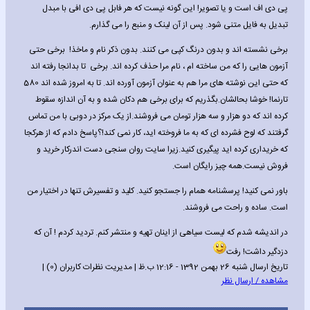
پی دی اف است و یا تصویر! این گونه نیست که هر فابل پی دی افی با مبدل
تبدیل به فایل متنی شود. پس از آن لینک و منبع را می گذارم.
برخی نشسته اند و بدون درنگ کپی می کنند. بدون ذکر نام و ماخذ! برخی حتی
آزمون هایی را که من ساخته ام ، نام مرا حذف کرده اند. برخی تا بدانجا رفته اند
که حتی این نوشته های مرا هم به عنوان آزمون آورده اند. تا به امروز شده اند 580
تارنما! خوشا بحالشان.بگذریم که برای برخی هم دکان شده و به آن اندازه سقوط
کرده اند که دو هزار و سه هزار تومان می فروشند.از یک مرکز در دوبی با من تماس
گرفتند که لوح فشرده ای که به ما فروخته اید، کار نمی کند!؟پاسخ دادم که از هرکجا
که خریداری کرده اید پیگیری کنید.زیرا سایت روان سنجی دست اندرکار خرید و
فروش نیست.همه چیز رایگان است.
باور نمی کنید! پرسشنامه همام را جستجو کنید. کلید و تفسیرش تنها در اختیار من
است. ساده و راحت می فروشند.
در اندیشه شدم که لیست سیاهی از اینان تهیه و منتشر کنم. تردید کردم ! آن که
دزدگیر داشت! رفت
تاریخ ارسال شنبه 26 بهمن 1392 - 12:16 ب.ظ | مدیریت نظرات کاربران (0) |
مشاهده / ارسال نظر