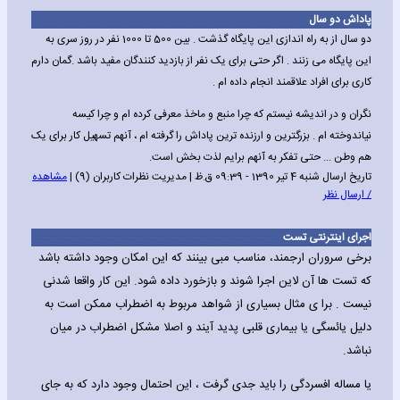
پاداش دو سال
دو سال از به راه اندازی این پایگاه گذشت . بین 500 تا 1000 نفر در روز سری به
این پایگاه می زنند . اگر حتی برای یک نفر از بازدید کنندگان مفید باشد .گمان دارم
کاری برای افراد علاقمند انجام داده ام .
نگران و در اندیشه نیستم که چرا منبع و ماخذ معرفی کرده ام و چرا کیسه
نیاندوخته ام . بزرگترین و ارزنده ترین پاداش را گرفته ام ، آنهم تسهیل کار برای یک
هم وطن ... حتی تفکر به آنهم برایم لذت بخش است.
تاریخ ارسال شنبه 4 تیر 1390 - 09:39 ق.ظ | مدیریت نظرات کاربران (9) |
مشاهده
/ ارسال نظر
اجرای اینترنتی تست
برخی سروران ارجمند، مناسب مبی بینند که این امکان وجود داشته باشد
که تست ها آن لاین اجرا شوند و بازخورد داده شود. این کار واقعا شدنی
نیست . برا ی مثال بسیاری از شواهد مربوط به اضطراب ممکن است به
دلیل یائسگی یا بیماری قلبی پدید آیند و اصلا مشکل اضطراب در میان
نباشد.
یا مساله افسردگی را باید جدی گرفت ، این احتمال وجود دارد که به جای