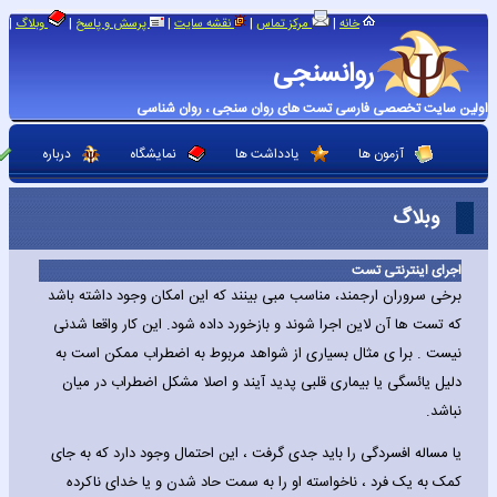
|
|
|
|
|
خانه
مرکز تماس
نقشه سایت
پرسش و پاسخ
وبلاگ
روانسنجی
اولین سایت تخصصی فارسی تست های روان سنجی ، روان شناسی
آزمون ها
یادداشت ها
نمایشگاه
درباره
وبلاگ
اجرای اینترنتی تست
برخی سروران ارجمند، مناسب مبی بینند که این امکان وجود داشته باشد
که تست ها آن لاین اجرا شوند و بازخورد داده شود. این کار واقعا شدنی
نیست . برا ی مثال بسیاری از شواهد مربوط به اضطراب ممکن است به
دلیل یائسگی یا بیماری قلبی پدید آیند و اصلا مشکل اضطراب در میان
نباشد.
یا مساله افسردگی را باید جدی گرفت ، این احتمال وجود دارد که به جای
کمک به یک فرد ، ناخواسته او را به سمت حاد شدن و یا خدای ناکرده