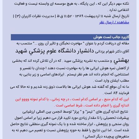
نکته مهم دیگر این که ، این پایگاه ، به هیچ موسسه ای وابسته نیست و فعالیت
انتفاعی ندارد .
تاریخ ارسال شنبه 11 اردیبهشت 1389 - 11:52 ق.ظ | مدیریت نظرات کاربران (3) |
مشاهده / ارسال نظر
کاربرد جالب تست هوش
مقاله ای دریافت کردم با عنوان " مهاجرت نخبگان و تاثیر آن روی ..." منتسب به
دانشيار دانشگاه علوم پزشکي شهيد
آقای دکتر شهرام یزدانی
بهشتي
و منتسب به نشریه پزشکی سپید . که در آن تلاش کرده اند که بخشی
از کاهش نمره هوش ایرانی ها را به مهاجرت نسبت دهند !
چندان با تفسیر و
استنتاجی که انجام داده اند هم نظر نیستم . ایرادهای اساسی و زیر بنایی به
مطلب ایشان وارد است .
ما نه آن موقع که گفته شد هوش ایرانی ها بالاست ذوق زده شدیم و نه حالا که می
فرمایند 84 است .
این که کدام منبع ، بر اساس کدام تست ، در چه زمانی ، با کدام نمونه وووو این
اندازه گیری را انجام داده است ، شرط اساسی است .
نتایج اندازه گیری های " تیمز" و " پرلز" توسط انجمن بین المللی ارزشیابی
پیشرفت تحصیلی را تا مقدار زیادی مورد تایید قرار می دهیم زیرا بر اساس اصول
روان سنجی و پژوهش ، ابزار ساخته شده و با یک نمونه گیری منطقی نتایج حاصل
شده است . اما این نتایج را فقط به حوزه پژوهش نسبت و تعمیم می دهیم نه به
متغیرهای پیچیده دیگر انسانی !