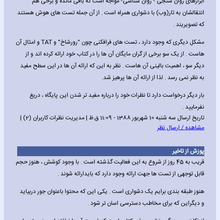
ابزارهای روان سنجی - روان شناسی- مواجه است که باقی مانده و برخی هم
انتقالشان به تار(وب) با دشواری همراه است . از آن جمله تست های هوش هستند
که تصویریند .
مشکل دیگری که وجود دارد ، تست های فرافکنی چون "رورشاخ" و TAT و امثال آن
هاست . از یک سو برخی از گران مایگان آن ها را در کتاب خود ارائه کرده اند و از
دیگر سو ، اهمیت بالینی آن هاست . نظر به این که ارائه آن ها در این سطح مفید
به نظر نمی رسد . لذا از ارائه آن ها پرهیز شد.
بار دیگر درخواست دارد تا نظرات خود را درباره مفید تر شدن این پایگاه ، دریغ
نفرمایید .
تاریخ ارسال سه شنبه 10 شهریور 1388 - 11:09 ق.ظ | مدیریت نظرات کاربران (2) |
مشاهده / ارسال نظر
پوزش از تاخیر
قریب به 45 روز از شروع به این فعالیت گذشته است . با وجود کوشش ، هنوز حجم
قابل توجهی از تست ها جهت ارائه وجود دارد که بایدارائه شوند .
هنوز طبقه بندی برایم یک دشواری است . یکی این که محتوا باعنوان جور دربیاید
و دیگراین که برای مخاطب دسترسی اسان تر شود .