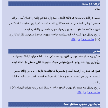
افزودن دو تست
سلام
مدتی در افزودن تست ها وقفه افتاد . امیدوارم بتوانم وقفه را جبران کنم . بر این
هستم تا وقتی که تستی عرضه همگانی نشده است ، آن را روی سایت ارائه نکنم .
امروز دو تست خلاقیت عابدی و بحران هویت احمدی را تقدیم کردم.
تاریخ ارسال چهارشنبه 28 اردیبهشت 1390 - 12:58 ب.ظ | مدیریت نظرات کاربران
(0) |
مشاهده / ارسال نظر
سلامی
مدتی بود فراغ خاطری برای افزودن دست نمی داد . اما همواره از لطف و مراحم
بزرگواران بهره مند بودم . امروز مقیاس سبک مدیریت آقای حسنی را اضافه کردم .
هنوز هم سروران ارجمند کلید و تفسیر را درخواست دارند . این امر واقعا میسر
نیست . در زیر هر تست ، منبع و ماخذ تقدیم شده است . امید است که راه گشا
باشد .
تاریخ ارسال سه شنبه 19 بهمن 1389 - 01:29 ب.ظ | مدیریت نظرات کاربران (0) |
مشاهده / ارسال نظر
سایت روان سنجی مستقل است