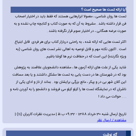
آیا ارائه تست ها صحیح است ؟
تست ها روان شناسی ، معمولا ابزارهایی هستند که فقط باید در اختیار اصحاب
فن قرار داشته باشد . مشروط به آن که به صورت کتاب و کتابچه چاپ نشده و به
صورت عرضه همگانی ، در اختیار عموم قرار نگرفته باشند .
اکثر تست هایی که ارائه شده ، به راحتی دربازار کتاب برای هر فردی قابل ابتیاع
است . اکنون نکته مهم و قابل توصیه به اهالی نشر تست های روان شناسی (به
ویژه نگارنده) این است که در حفاظت نرم ها کوشا باشیم .
شاید یکی از علت های ارائه آزمون ها ، مشاهده دانشجویان علاقمند به پژوهش
بود که در شهرستان ها در دست یابی به تست ها مشکل داشتند.و یا بعد مسافت
این کلان شهر بی در و پیکر ، مانع بزرگی برایشان بود . بماند از ناز و ادای یکی از
ناشران که در نمایشگاه تست ها را کیلو کیلو می فروشد و دانشجو را به آوردن نامه و
. . . حوالت می داد !
تاریخ ارسال شنبه 30 خرداد 1388 - 09:32 ب.ظ | مدیریت نظرات کاربران (11) |
مشاهده / ارسال نظر
گاه نوشت