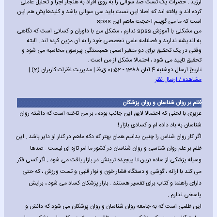
لرزید . حضرات یک تست صد سوالی را به روی افراد به هنجار اجرا و تحلیل عاملی
کرده اند و یافته اند که اصلا این تست باید سی سوالی باشد و کلیدهایش هم این
است که ما می گوییم ! حجت ماهم این spss
من مشکلی با آموزش spss ندارم ، مشکل من با داوران و کسانی است که نگاهی
به اندیشه ندارند و فصلنامه علمی تخصصی خود را به آن مزین کرده اند . البته
وقتی در یک تحقیق برای دو متغیر اسمی همبستگی پیرسون محاسبه می شود و
تحقیق تایید می شود ، احتمالا مشکل از من است .
تاریخ ارسال دوشنبه 4 آبان 1388 - 01:52 ق.ظ | مدیریت نظرات کاربران (2) |
مشاهده / ارسال نظر
ظلم بر روان شناسان و روان پزشکان
عزیزی با لحنی که احتمالا لایق این جانب بوده ، بر من تاخته است که داشته روان
شناسان به باد داده ام و کسادی بازار !
اگر کار روان شناس را چنین بدانیم همان بهتر که دکه ماهم در کنار او دایر باشد . این
ظلم بر علم روان شناسی و روان شناسان در کشور ما امر تازه ای نیست . صدها
وسیله پزشکی از ساده ترین تا پیچیده ترینش در بازار یافت می شود . اگر کسی فکر
می کند با ارائه ، گوشی و دستگاه فشار خون و نوار قلبی و تست ورزش ، که حتی
دارای راهنما و کتاب برای تفسیر هستند . بازار پزشکان کساد می شود ، برایش
پاسخی ندارم .
این ظلمی است که به جامعه روان شناسان و روان پزشکان می شود که دانش و