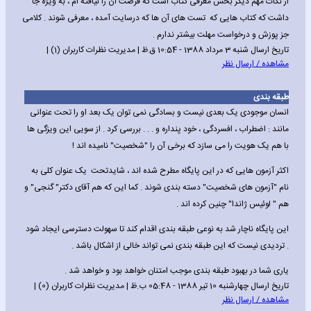
از نکات مهم دیگر بخش معرفی کتاب است که فرصت آن را نیافته ام ، به ویژه جا
داشت که کتاب هایی که تست های آن ها که درسایت آمده ، معرفی شوند . کلامی
جز پوزش و درخواست مهلت بیشتر ندارم .
تاریخ ارسال شنبه 3 مرداد 1388 - 10:54 ق.ظ | مدیریت نظرات کاربران (1) |
مشاهده / ارسال نظر
طبقه بندی
انسان موجودی یک بعدی نیست و بسادگی نمی توان یک بعد او را تحت عنوانی
مانند : اضطراب ، افسردگی ، خود پنداره و . . . بررسی کرد . از سویی این ویزگی ها
با هم یک هویت را می سازد که برخی آن را "شخصیت" نامیده اند !
اکثر آزمون هایی که در این پایگاه مطرح شده اند ، شایدتحت یک عنوان کلی به
نام "آزمون های شخصیت" دسته بندی شوند . کما این که هم آقای دکتر" گنجی" و
هم " لوئیس ژاندا" چنین کرده اند .
این پایگاه ناچار شد به نوعی طبقه بندی اقدام کند تا سهولت دسترسی ایجاد شود
. تردیدی نیست که این طبقه بندی نمی تواند خالی از اشکال باشد .
یاری شما در بهبود طبقه بندی موجب امتنان خواهد بود و خواهد شد .
تاریخ ارسال چهارشنبه 10 تیر 1388 - 05:48 ب.ظ | مدیریت نظرات کاربران (0) |
مشاهده / ارسال نظر