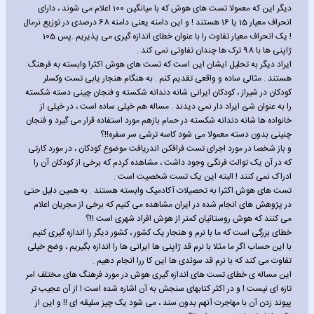
دیگر این که معمولا تست های هوش که با میانگین 100 اعلام می شوند ، دارای
انحراف معیار 15 یا 16 هستند ! و این دامنه یعنی دامنه 68 درصدی در توزیع نرمال
! یک انحراف معیار تفاوت را با عنوان خطای اندازه گیری می پذیریم .پس 105
ژاپنی ها با 98 ترک ها چندان تفاوتی نمی کند .
ایراد دیگر به تحلیل ایشان این است که تست های هوش اکثرا وابسته به فرهنگ
هستند . مثالی ساده و واقعی تقدیم کنم . به هنگام هنجار یابی تست وکسلر
کودکان در شیراز ، کودکان ایرانی شانه دندانه شکسته و فنجان چینی دسته شکسته
را به عنوان شئ ایراد دار نمی دیدند . مساله هم خیلی ساده است ، در خیلی از
خانواده ها شانه دندانه شکسته در حمام بازهم مورد استفاده قرار می گیرد و فنجان
چنینی بدون دسته معمولا می شود کاسه ترشی سر سفره!!؟
و باز شخصا در مورد اجرای تست فرافکن اندریافت موضوع کودکان ، در مورد کارتی
که در آن یک توالت فرنگی وجود داشت ، مشاهده کردم که برخی از کودکان آن را
ادراک نمی کنند ! البته این یک تست شخصیت است .
تست های هوش اکثرا به تحصیلات آکادمیک وابسته هستند . به همین دلیل حتی
در پژوهش های انجام شده در ایران مشاهده می کنیم که برخی از مجریان اعلام
می کنند که هوش روستائیان کمتر از هوش افراد شهری است !!؟
خطای بزرگی است که ما با نرم و هنجار یک کشور ، کشور دیگر را اندازه گیری کنیم .
با این حساب اگر ما مثلا با نرم قد ژاپنی ها ایرانی ها را اندازه بگیریم ، وضع خیلی
تفاوت می کند که با نرم قد سوئدی ها این کا ررا انجام دهیم .
این مساله ی خطای تست های اندازه گیری هوش در مورد فرهنگ های مختلف امر
تازه ای نیست ! و در اکثر کتابهای سنجش به آن اشاره شده است ! از آن عجیب تر
پیوند زدن آن با مهاجرت آنهم بدون سند ، می شود یک چیز سلیقه ای !! و این از