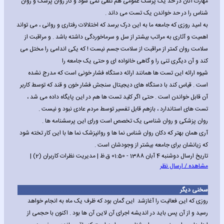
مهارت آنان در حد یک پزشک عمومی هم تلقی نمی شود و کار روان پزشک و روان
شناس را در حد خواندن یک تست می داند .
به امید روزی که جامعه ما به این درک برسد که اختلالات رفتاری و روانی ، می تواند
اهمیت و آثاری به مراتب بیشتر از سل و سرماخوردگی داشته باشد . و مراقبت از
سلامت روان کمتر از مراقبت از سلامت جسم نیست ! که یکی اندامی را مختل می
کند و آن دیگری تنی را و گاهی خانواده ای و حتی یک جامعه را
شیوه ارائه این تست ها همانند ارائه دستگاه فشار خونی است که مدرج نشده
است . قیاس کند با دستگاه های دیجیتال سنجش فشار خون و قند که توسط کاربر
آن قابل خواندن است . حتی اگر کلید تست ها هم در این پایگاه داده می شد ،
تست های استاندارد ، بازهم قابل تفسیر توسط مردم عادی نبود و نیست .
روان پزشکی و روان شناسی یک تخصص است ورای این پرسشنامه ها .
آری همان بهتر که دکان روان شناس نما ها و روانپزشک نما ها با این کار تخته شود
که زیانشان برای جامعه بیشتر از وجودشان است .
تاریخ ارسال دوشنبه 4 آبان 1388 - 01:50 ق.ظ | مدیریت نظرات کاربران (2) |
مشاهده / ارسال نظر
سخنی دیگر
روزی که این فعالیت را آغازشد این گمان بود که ظرف یک ماه به انجام خواهد
رسید و از آن پس باید در اندیشه اجرای آن لاین آن ها بود . اکنون با حجمی از