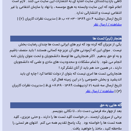
گاهی بازدیدکنندگان سایت اشاره ای به انتشارات این سایت می کنند . لازم است
اعلام شود که این سایت وابسته به هیچ موسسه ، یا نهاد یا سازمان انتفاعی یا غیر
انتفاعی نیست و انتشاراتی ندارد .
تاریخ ارسال دوشنبه 6 دی 1389 - 02:03 ب.ظ | مدیریت نظرات کاربران (2) |
مشاهده / ارسال نظر
هنجار (نرم) تست ها
یکی از عزیزان گله کرده بود که نرم های ایرانی تست ها چندان رضایت بخش
نیست . سوای این که آزمودنی های آن عزیز چه کسانی هستند ! باید منصف باشیم
و به او حق بدهیم . اکثر هنجاریابی ها توسط دانشجویان و تحت عنوان پایان نامه
انجام می شود . با تمام مشکلات و محدودیت های مادی و علمی که دانشجویان
دارند ، در همین حد هم باید از آنان تشکر کرد !
هتجاریابی تست ها امری نیست که بتوان از دولت تقاضا کرد ! چاره ای باید
اندیشید و بخش خصوصی را در این زمینه فعال کرد .
تاریخ ارسال سه شنبه 21 اردیبهشت 1389 - 08:38 ق.ظ | مدیریت نظرات کاربران
(3) |
مشاهده / ارسال نظر
گله هایی به حق
بعد از چهار ماه فرصتی دست داد ، تا نکاتی بنویسم .
برخی از سروران ارجمند ، در خواست کلید تست ها را دارند ، و حتی عزیزی ، کلید
همه تست ها را خواسته بود . یک پاسخ تقدیم همه می کنم . انتهای هر تستی را
ملاحظه کنید ، ماخذ را خواهید یافت .