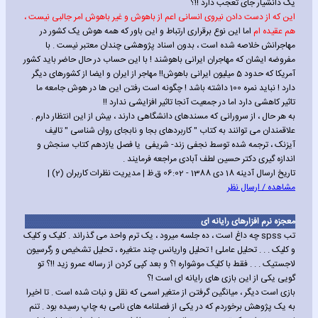
یک دانشیار جای تعجب دارد !!؟
این که از دست دادن نیروی انسانی اعم از باهوش و غیر باهوش امر جالبی نیست ،
هم عقیده ام
اما این نوع برقراری ارتباط و این باور که همه هوش یک کشور در
مهاجرانش خلاصه شده است ، بدون اسناد پژوهشی چندان معتبر نیست . با
مفروضه ایشان که مهاجران ایرانی باهوشند ! با این حساب در حال حاضر باید کشور
آمریکا که حدود 5 میلیون ایرانی باهوش!! مهاجر از ایران و ایضا از کشورهای دیگر
دارد ! نباید نمره 100 داشته باشد ! چگونه است رفتن این ها در هوش جامعه ما
تاثیر کاهشی دارد اما در جمعیت آنجا تاثیر افزایشی ندارد !!
به هر حال ، از سرورانی که مسندهای دانشگاهی دارند ، بیش از این انتظار دارم .
علاقمندان می توانند به کتاب " کاربردهای بجا و نابجای روان شناسی " تالیف
آیزنک ، ترجمه شده توسط نجفی زند- شریفی یا فصل یازدهم کتاب سنجش و
اندازه گیری دکتر حسین لطف آبادی مراجعه فرمایند .
تاریخ ارسال آدینه 18 دی 1388 - 06:02 ق.ظ | مدیریت نظرات کاربران (2) |
مشاهده / ارسال نظر
معجزه نرم افزارهای رایانه ای
تب spss چه داغ است ، ده جلسه میرود ، یک ترم واحد می گذراند . کلیک و کلیک
و کلیک . . . تحلیل عاملی ! تحلیل واریانس چند متغیره ، تحلیل تشخیص و رگرسیون
لاجستیک . . . فقط با کلیک موشواره !؟ و بعد کپی کردن از رساله عمرو زید !!؟ تو
گویی یکی از این بازی های رایانه ای است !؟
بازی است دیگر ، میانگین گرفتن از متغیر اسمی که نقل و نبات شده است . تا اخیرا
به یک پژوهش برخوردم که در یکی از فصلنامه های نامی به چاپ رسیده بود . تنم