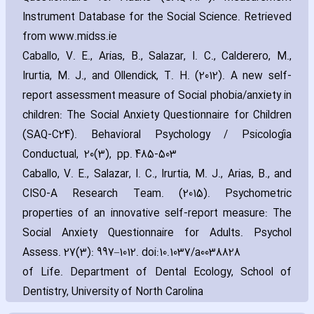
Instrument Database for the Social Science. Retrieved
from www.midss.ie
Caballo‚ V. E.‚ Arias‚ B.‚ Salazar‚ I. C.‚ Calderero‚ M.‚
Irurtia‚ M. J.‚ and Ollendick‚ T. H. (2012). A new self-
report assessment measure of Social phobia/anxiety in
children: The Social Anxiety Questionnaire for Children
(SAQ-C24). Behavioral Psychology / Psicología
Conductual‚ 20(3)‚ pp. 485-503
Caballo‚ V. E.‚ Salazar‚ I. C.‚ Irurtia‚ M. J.‚ Arias‚ B.‚ and
CISO-A Research Team. (2015). Psychometric
properties of an innovative self-report measure: The
Social Anxiety Questionnaire for Adults. Psychol
Assess. 27(3): 997–1012. doi:10.1037/a0038828
of Life. Department of Dental Ecology‚ School of
Dentistry‚ University of North Carolina