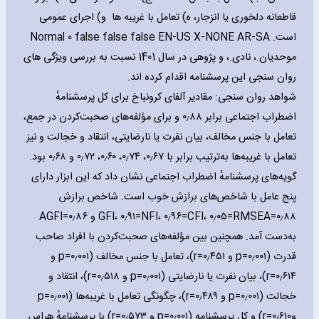
قاطعانه دلخوری یا انزجار، ه) تعامل با غریبه ها و) اجرای عمومی
است.
AR-SA
X-NONE
EN-US
false
false
false
0
Normal
موحدیان.، نادی.، و پژوهی در سال 1401 نسبت به بررسی ویژگی های
روان سنجی این پرسشنامه اقدام کرده اند.
شواهد روان سنجی: مقادیر آلفای کرونباخ برای کل پرسشنامهٔ
اضطراب اجتماعی برابر ۰٫۸۸ و برای مؤلفه‌های صحبت‌کردن در جمع،
تعامل با جنس مخالف، بیان نفرت یا نارضایتی، انتقاد و خجالت و نیز
تعامل با غریبه‌ها به‌ترتیب برابر با ۰٫۶۷، ۰٫۷۴، ۰٫۶۰، ۰٫۷۲ و ۰٫۶۸ بود.
گویه‌های پرسشنامهٔ اضطراب اجتماعی نشان داد که این ابزار دارای
پنج عامل با شاخص‌های برازش خوب است. شاخص برازش
۰٫۸۸=GFI، ۰٫۹۱=NFI، ۰٫۹۶=CFI، ۰٫۰۵=RMSEA و ۰٫۸۶=AGFI
به‌دست آمد. همچنین بین مؤلفه‌های صحبت‌کردن با افراد صاحب
قدرت (۰٫۰۰۱=p و ۰٫۴۵۱=r)، تعامل با جنس مخالف (۰٫۰۰۱=p و
۰٫۶۱۴=r)، بیان نفرت یا نارضایتی (۰٫۰۰۱=p و ۰٫۵۱۸=r)، انتقاد و
خجالت (۰٫۰۰۱=p و ۰٫۴۸۹=r)، چگونگی تعامل با غریبه‌ها (۰٫۰۰۱=p
و۰٫۶۱۰=r) و کل پرسشنامه (۰٫۰۰۱=p و ۰٫۵۷۳=r) با پرسشنامهٔ هراس