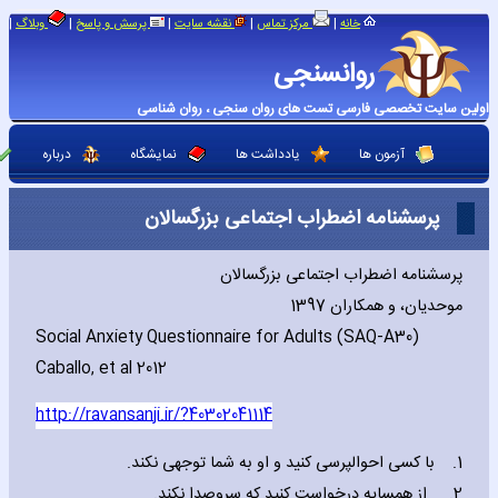
|
|
|
|
|
خانه
مرکز تماس
نقشه سایت
پرسش و پاسخ
وبلاگ
روانسنجی
اولین سایت تخصصی فارسی تست های روان سنجی ، روان شناسی
آزمون ها
یادداشت ها
نمایشگاه
درباره
پرسشنامه اضطراب اجتماعی بزرگسالان
پرسشنامه اضطراب اجتماعی بزرگسالان
موحدیان، و همکاران 1397
Social Anxiety Questionnaire for Adults (SAQ-A30)
Caballo‚ et al 2012
http://ravansanji.ir/?40302041114
1. با کسی احوالپرسی کنید و او به شما توجهی نکند.
2. از همسایه درخواست کنید که سروصدا نکند.