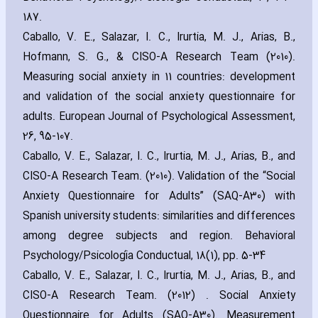
187.
Caballo‚ V. E.‚ Salazar‚ I. C.‚ Irurtia‚ M. J.‚ Arias‚ B.‚
Hofmann‚ S. G.‚ & CISO-A Research Team (2010).
Measuring social anxiety in 11 countries: development
and validation of the social anxiety questionnaire for
adults. European Journal of Psychological Assessment‚
26‚ 95-107.
Caballo‚ V. E.‚ Salazar‚ I. C.‚ Irurtia‚ M. J.‚ Arias‚ B.‚ and
CISO-A Research Team. (2010). Validation of the “Social
Anxiety Questionnaire for Adults” (SAQ-A30) with
Spanish university students: similarities and differences
among degree subjects and region. Behavioral
Psychology/Psicología Conductual‚ 18(1)‚ pp. 5-34
Caballo‚ V. E.‚ Salazar‚ I. C.‚ Irurtia‚ M. J.‚ Arias‚ B.‚ and
CISO-A Research Team. (2012) . Social Anxiety
Questionnaire for Adults (SAQ-A30). Measurement