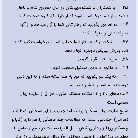
25. با همکاران یا همکلاسیهایتان در حال خوردن شام یا ناهار
باشید و از شما درخواست شود که از طرف کل گروه صحبت کنید.
26. به افرادی بگویید که رفتارشان شما را آزار میدهد و از آنها
بخواهید آن را متوقف کنند.
27. از شخصی که به نظر شما جذاب است، درخواست کنید که با
شما ورزش فیزیکی دونفره انجام دهد.
28. مورد انتقاد قرار بگیرید.
29. با مافوق یا فردی مسئول صحبت کنید.
30. به یک نفر بگویید که من به شما علاقه مندم و به این دلیل
دوست دارم شما را بیشتر بشناسم.
* ماده های 20 و 22 مشابه هستند. متن داخل [] از سایت روان
سنجی است.
شرح سایت روان سنجی: پرسشنامه جدیدی برای سنجش اضطراب
(هراس) اجتماعی است. که مطالعات چند فرهنگی را هم دارد (کابالو
و همکاران) ابزار دارای شش عامل الف) صحبت در جمع / تعامل با
معلمان، ب) تعامل با جنس مخالف، ج) انتقاد و شرمندگی، د) ابراز