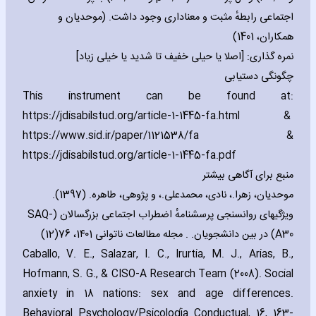
اجتماعی رابطهٔ مثبت و معناداری وجود داشت. (موحدیان و
همکاران، 1401)
نمره گذاری: [اصلا یا حیلی خفیف تا شدید یا خیلی زیاد]
چگونگی دستیابی
This instrument can be found at:
https://jdisabilstud.org/article-1-1445-fa.html &
https://www.sid.ir/paper/1121538/fa &
https://jdisabilstud.org/article-1-1445-fa.pdf
منبع برای آگاهی بیشتر
موحدیان، زهرا.، نادی، محمدعلی.، و پژوهی، طاهره. (1397).
ویژگیهای روانسنجی پرسشنامهٔ اضطراب اجتماعی بزرگسالان (SAQ-
A30) در بین دانشجویان. . مجله مطالعات ناتوانی 1۴۰1، 76(12)
Caballo‚ V. E.‚ Salazar‚ I. C.‚ Irurtia‚ M. J.‚ Arias‚ B.‚
Hofmann‚ S. G.‚ & CISO-A Research Team (2008). Social
anxiety in 18 nations: sex and age differences.
Behavioral Psychology/Psicología Conductual‚ 16‚ 163-