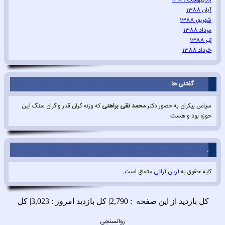
اردیبهشت 1389
آبان 1388
شهریور 1388
مرداد 1388
تیر 1388
خرداد 1388
گفتنی ها
سپاس بیکران به حضور دکتر
محمد نقی براهنی
که وزنه گران قدر و گران سنگ این
حوزه بود و هست .
.
کلیه حقوق به
آرین آرانی
متعلق است.
روانسنجی