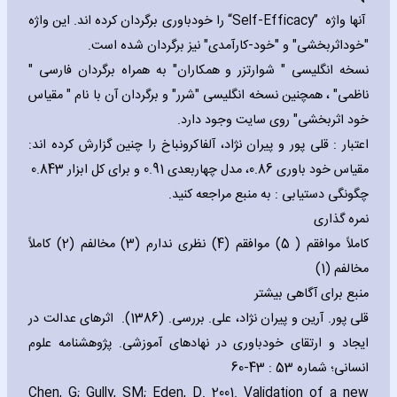
آنها واژه
“Self-Efficacy”
را خودباوری برگردان کرده اند. این واژه
"خوداثربخشی" و "خود-کارآمدی" نیز برگردان شده است.
نسخه انگلیسی " شوارتزر و همکاران" به همراه برگردان فارسی "
ناظمی" ، همچنین نسخه انگلیسی "شرر" و برگردان آن با نام " مقیاس
خود اثربخشی" روی سایت وجود دارد.
اعتبار : قلی پور و پیران نژاد، آلفاکرونباخ را چنین گزارش کرده اند:
مقیاس خود باوری 0.86، مدل چهاربعدی 0.91 و برای کل ابزار 0.843
چگونگی دستیابی : به منبع مراجعه کنید.
نمره گذاری
کاملاً موافقم ( 5) موافقم (4) نظری ندارم (3) مخالفم (2) کاملاً
مخالفم (1)
منبع برای آگاهی بیشتر
قلی پور. آرین و پیران نژاد، علی. بررسی. (1386). اثرهای عدالت در
ایجاد و ارتقای خودباوری در نهادهای آموزشی. پژوهشنامه علوم
انسانی؛ شماره 53 : 43-60
Chen‚ G; Gully‚ SM; Eden‚ D. 2001. Validation of a new