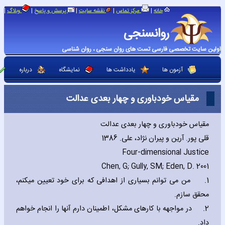
|
|
|
|
|
خانه
مرکز تماس
نقشه سایت
پرسش و پاسخ
وبلاگ
روانسنجی
اولین سایت تخصصی فارسی تست های روان سنجی ، روان شناسی
آزمون ها
یادداشت ها
نمایشگاه
درباره
مقیاس خودباوری و چهار بعدی عدالت
مقیاس خودباوری و چهار بعدی عدالت
قلی پور. آرین و پیران نژاد، علی. 1386
Four-dimensional Justice
Chen‚ G; Gully‚ SM; Eden‚ D. 2001
1.
من می توانم بسیاری از اهدافی که برای خود تعیین میکنم،
محقق سازم.
2.
در مواجهه با کارهای مشکل، اطمینان دارم آنها را انجام خواهم
داد.