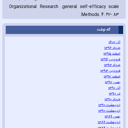
Organizational Research
general self-efficacy scale.
Methods. 4: 62- 83.
گاه نوشت
آذر 1402
خرداد 1396
اسفند 1395
فروردین 1394
خرداد 1393
فروردین 1393
اسفند 1392
بهمن 1392
آذر 1390
تیر 1390
خرداد 1390
اردیبهشت 1390
اردیبهشت 1390
بهمن 1389
اردیبهشت 1389