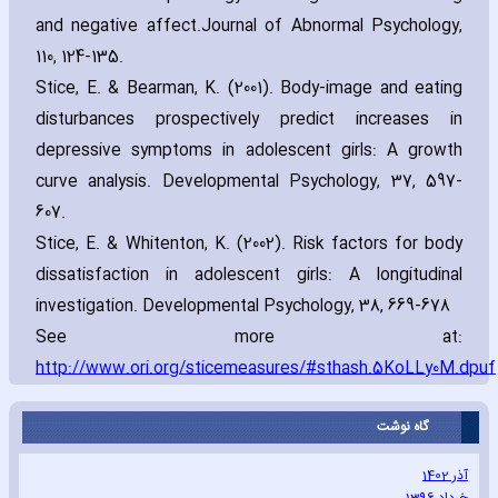
and negative affect.Journal of Abnormal Psychology‚
110‚ 124-135.
Stice‚ E. & Bearman‚ K. (2001). Body-image and eating
disturbances prospectively predict increases in
depressive symptoms in adolescent girls: A growth
curve analysis. Developmental Psychology‚ 37‚ 597-
607.
Stice‚ E. & Whitenton‚ K. (2002). Risk factors for body
dissatisfaction in adolescent girls: A longitudinal
investigation. Developmental Psychology‚ 38‚ 669-678
See more at:
http://www.ori.org/sticemeasures/#sthash.5KoLLy0M.dpuf
گاه نوشت
آذر 1402