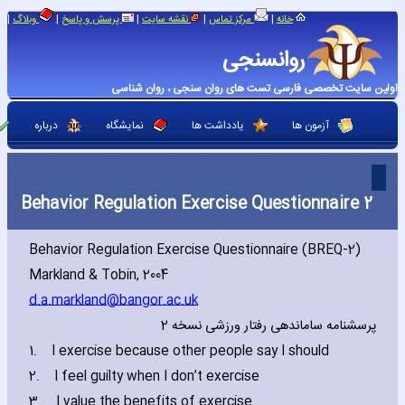
|
|
|
|
|
خانه
مرکز تماس
نقشه سایت
پرسش و پاسخ
وبلاگ
روانسنجی
اولین سایت تخصصی فارسی تست های روان سنجی ، روان شناسی
آزمون ها
یادداشت ها
نمایشگاه
درباره
Behavior Regulation Exercise Questionnaire 2
Behavior Regulation Exercise Questionnaire (BREQ-2)
Markland & Tobin‚ 2004
d.a.markland@bangor.ac.uk
پرسشنامه ساماندهی رفتار ورزشی نسخه 2
1.
I exercise because other people say I should
2.
I feel guilty when I don’t exercise
3.
I value the benefits of exercise