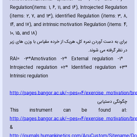
Regulation(items: 1‚ 6‚ 11‚ and 16)‚ Introjected Regulation
(items: 2‚ 7‚ and 13)‚ identified Regulation (items: 3‚ 8‚
14‚ and 17)‚ and intrinsic motivation Regulation (items: 4‚
10‚ 15‚ and 18)
برای به دست آوردن نمره کل، هریک از خرده مقیاس با وزن های زیر
در نظر گرفته می شوند.
RAI= -3*
Amotivation -2* External regulation -1*
Introjected regulation +2* Identified regulation +3*
Intrinsic regulation
http://pages.bangor.ac.uk/~pes004/exercise_motivation/br
چگونگی دستیابی
This instrument can be found at:
http://pages.bangor.ac.uk/~pes004/exercise_motivation/br
&
http://journals.humankinetics.com/AcuCustom/Sitename/