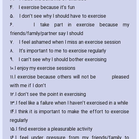
4.
I exercise because it’s fun
5.
I don’t see why I should have to exercise
6.
I take part in exercise because my
friends/family/partner say I should
7.
I feel ashamed when I miss an exercise session
8.
It’s important to me to exercise regularly
9.
I can’t see why I should bother exercising
10.
I enjoy my exercise sessions
11.
I exercise because others will not be
pleased
with me if I don’t
12.
I don’t see the point in exercising
13.
I feel like a failure when I haven’t exercised in a while
14.
I think it is important to make the effort to exercise
regularly
15.
I find exercise a pleasurable activity
16.
I feel under pressure from my friends/family to