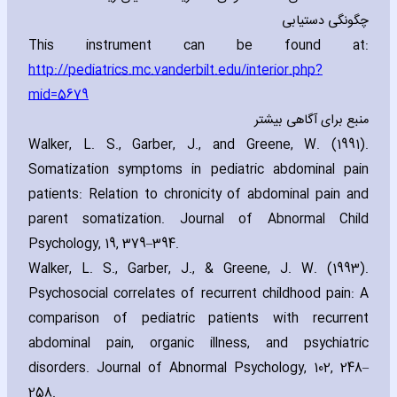
چگونگی دستیابی
This instrument can be found at:
http://pediatrics.mc.vanderbilt.edu/interior.php?
mid=5679
منبع برای آگاهی بیشتر
Walker‚ L. S.‚ Garber‚ J.‚ and Greene‚ W. (1991).
Somatization symptoms in pediatric abdominal pain
patients: Relation to chronicity of abdominal pain and
parent somatization. Journal of Abnormal Child
Psychology‚ 19‚ 379–394.
Walker‚ L. S.‚ Garber‚ J.‚ & Greene‚ J. W. (1993).
Psychosocial correlates of recurrent childhood pain: A
comparison of pediatric patients with recurrent
abdominal pain‚ organic illness‚ and psychiatric
disorders. Journal of Abnormal Psychology‚ 102‚ 248–
258.