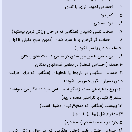
4.
احساس کمبود انرژی یا کندی
5.
کمر درد
6.
درد عضلانی
7.
سخت نفس کشیدن (هنگامی که در حال ورزش کردن نیستید)
8.
حملات گر گرفتن و یا سرد شدن (بدون هیچ دلیلی ناگهان
احساس داغی یا سرما کردن)
9.
بی حسی یا مور مور شدن در بعضی قسمت های بدنتان
10.
ضعف (احساس ضعف) در بعضی قسمتهای بدنتان
11.
احساس سنگینی در بازوها یا پاهایتان (هنگامی که برای حرکت
دادن بسیار سنگین حس می شوند)
12.
تهوع یا ناراحتی معده (اینگونه احساس کنید که انگار می خواهید
استفراغ کنید، یا ناراحتی معده دارید)
13.
یبوست (هنگامی که مدفوع کردن دشوار است
(
14.
مدفوع شل (روان) یا اسهال
15.
درد در معده یا شکم (معده درد)
16.
احساس طپش قلب (حتی هنگامی که در حال ورزش کردن