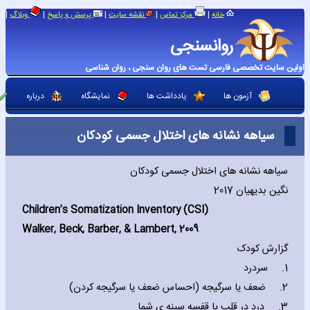
|
|
|
|
|
خانه
مرکز تماس
نقشه سایت
پرسش و پاسخ
وبلاگ
روانسنجی
اولین سایت تخصصی فارسی تست های روان سنجی ، روان شناسی
آزمون ها
یادداشت ها
نمایشگاه
درباره
سیاهه نشانه های اختلال جسمی کودکان
سیاهه نشانه های اختلال جسمی کودکان
نگین بدیهیان 2017
Children’s Somatization Inventory (
CSI)
Walker‚ Beck‚ Barber‚ & Lambert‚ 2009
گزارش کودک
1.
سردرد
2.
ضعف یا سرگیجه (احساس ضعف یا سرگیجه کردن)
3.
درد در قلب یا قفسه سینه ی شما