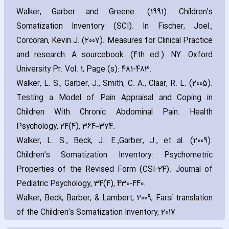
Walker‚ Garber and Greene. (1991). Children’s
Somatization Inventory (SCI). In Fischer‚ Joel.‚
Corcoran‚ Kevin J. (2007). Measures for Clinical Practice
and research: A sourcebook. (4th ed.). NY. Oxford
University Pr. Vol. 1‚ Page (s): 481-483.
Walker‚ L. S.‚ Garber‚ J.‚ Smith‚ C. A.‚ Claar‚ R. L. (2005).
Testing a Model of Pain Appraisal and Coping in
Children With Chronic Abdominal Pain. Health
Psychology‚ 24(4)‚ 364–374.
Walker‚ L. S.‚ Beck‚ J. E.‚Garber‚ J.‚ et al. (2009).
Children’s Somatization Inventory: Psychometric
Properties of the Revised Form (CSI-24). Journal of
Pediatric Psychology‚ 34(4)‚ 430-440.
Walker‚ Beck‚ Barber‚ & Lambert‚ 2009; Farsi translation
of the Children’s Somatization Inventory‚ 2017