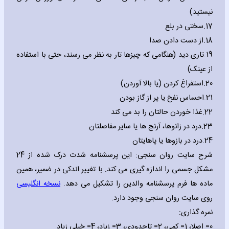
نیستید
(
17.
سختی در بلع
18.
از دست دادن صدا
19.
تاری دید (هنگامی که چیزها تار به نظر می رسند، حتی با استفاده
از عینک)
20.
استفراغ کردن (یا بالا آوردن)
21.
احساس نفخ یا پر از گاز بودن
22.
غذا خوردن حالتان را بد می کند
23.
درد در زانوها، آرنج ها یا سایر مفاصلتان
24.
درد در بازوها یا پاهایتان
شرح سایت روان سنجی: این پرسشنامه شدت درک شده از 24
مشکل جسمی را اندازه گیری می کند. با تغییر اندکی در ضمیر، همین
ماده ها فرم پرسشنامه والدین را تشکیل می دهد.
نسخه انگلیسی
روی سایت روان سنجی وجود دارد.
نمره گذاری:
0= اصلا، 1= کمی، 2= تاحدودی، 3= زیاد، 4= خیلی زیاد