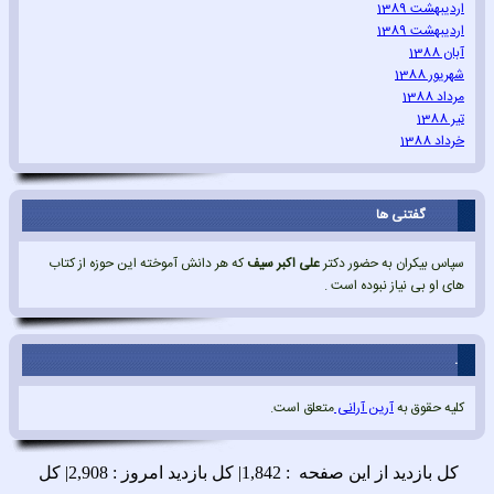
اردیبهشت 1389
اردیبهشت 1389
آبان 1388
شهریور 1388
مرداد 1388
تیر 1388
خرداد 1388
گفتنی ها
سپاس بیکران به حضور دکتر
علی اکبر سیف
که هر دانش آموخته این حوزه از کتاب
های او بی نیاز نبوده است .
.
کلیه حقوق به
آرین آرانی
متعلق است.