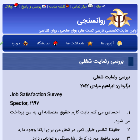
|
|
|
|
|
خانه
مرکز تماس
نقشه سایت
پرسش و پاسخ
وبلاگ
روانسنجی
اولین سایت تخصصی فارسی تست های روان سنجی ، روان شناسی
آزمون ها
یادداشت ها
نمایشگاه
درباره
بررسی رضایت شغلی
بررسی رضایت شغلی
برگردان: ابراهیم مرادی 2012
Job Satisfaction Survey
Spector‚ 1997
1.
احساس می کنم بابت کارم حقوق منصفانه ای به من پرداخت
می شود.
2.
حقیقتا شانس خیلی کمی در شغل من برای ارتقا وجود دارد.
3.
مدیر مافوق من در کارش شایستگی و توانایی دارد.