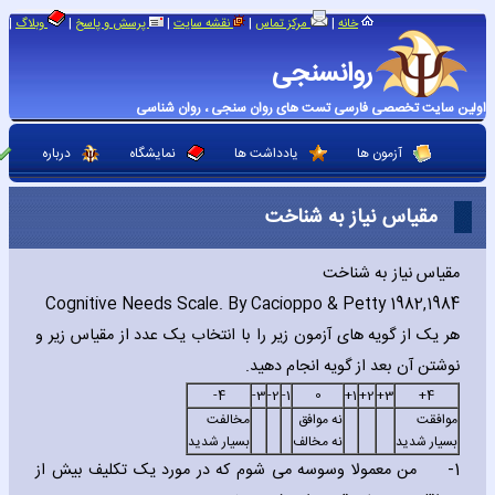
|
|
|
|
|
خانه
مرکز تماس
نقشه سایت
پرسش و پاسخ
وبلاگ
روانسنجی
اولین سایت تخصصی فارسی تست های روان سنجی ، روان شناسی
آزمون ها
یادداشت ها
نمایشگاه
درباره
مقیاس نیاز به شناخت
مقیاس نیاز به شناخت
Cognitive Needs Scale. By Cacioppo & Petty 1982‚1984
هر یک از گویه های آزمون زیر را با انتخاب یک عدد از مقیاس زیر و
نوشتن آن بعد از گویه انجام دهید.
4-
3-
2-
1-
0
1+
2+
3+
4+
موافقت
نه موافق
مخالفت
بسیار شدید
نه مخالف
بسیار شدید
1-
من معمولا وسوسه می شوم که در مورد یک تکلیف بیش از