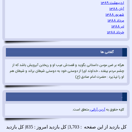
اردیبهشت 1389
آبان 1388
شهریور 1388
مرداد 1388
تیر 1388
خرداد 1388
گفتنی ها
هرکه بر ضرر مومن داستانی بگوید و قصدش عیب او و ریختن آبرویش باشد که از
چشم مردم بیفتد ، خداوند اورا از دوستی خود به دوستی شیطان براند و شیطان هم
او را نپذیرد : حضرت امام صادق (ع)
.
کلیه حقوق به
آرین آرانی
متعلق است.