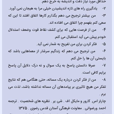
حداقل مورد نیاز دقت و اندیشه به خرج دهم.
2-
یادگیری راه های تازه اندیشیدن خیلی مرا به هیجان نمی آورد.
3-
من بیشتر ترجیح می دهم بگذارم کارها اتفاق افتند تا این که
سعی کنم بفهمم چرا اتفاق می افتاده اند.
4-
من از فرصت هایی که برای کشف نقاط قوت وضعف استدلال
خودم پیش می آید استقبال می کنم.
5-
فکر کردن برای من تفریح به شمار نمی آید.
6-
من ترجیح می دهم که زندگیم سرشار از معماهایی باشد که
بایستی آن ها را حل کنم.
7-
صرفا دانستن پاسخ به یک سوال و نه درک دلایل آن پاسخ
برایم کافی است.
8-
من از فکر کردن درباره یک مساله، حتی هنگامی هم که نتایج
تفکر من هیچ تاثیری بر پیامدهای آن مساله نداشته باشد، لذت می
برم .
چارلز اس. کارور و مایکل اف . شی یر . نظریه های شخصیت . ترجمه
احمد ورضوانی . معاونت فرهنگی آستان قدس رضوی . 1375