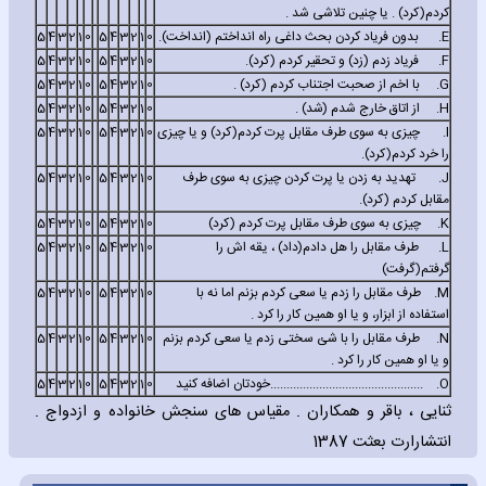
کردم(کرد) . یا چنین تلاشی شد .
E.
بدون فریاد کردن بحث داغی راه انداختم (انداخت).
0
1
2
3
4
5
0
1
2
3
4
5
F.
فریاد زدم (زد) و تحقیر کردم (کرد).
0
1
2
3
4
5
0
1
2
3
4
5
G.
با اخم از صحبت اجتناب کردم (کرد) .
0
1
2
3
4
5
0
1
2
3
4
5
H.
از اتاق خارج شدم (شد) .
0
1
2
3
4
5
0
1
2
3
4
5
I.
چیزی به سوی طرف مقابل پرت کردم(کرد) و یا چیزی
0
1
2
3
4
5
0
1
2
3
4
5
را خرد کردم(کرد).
J.
تهدید به زدن یا پرت کردن چیزی به سوی طرف
0
1
2
3
4
5
0
1
2
3
4
5
مقابل کردم (کرد).
K.
چیزی به سوی طرف مقابل پرت کردم (کرد)
0
1
2
3
4
5
0
1
2
3
4
5
L.
طرف مقابل را هل دادم(داد) ، یقه اش را
0
1
2
3
4
5
0
1
2
3
4
5
گرفتم(گرفت)
M.
طرف مقابل را زدم یا سعی کردم بزنم اما نه با
0
1
2
3
4
5
0
1
2
3
4
5
استفاده از ابزار، و یا او همین کار را کرد .
N.
طرف مقابل را با شئ سختی زدم یا سعی کردم بزنم
0
1
2
3
4
5
0
1
2
3
4
5
و یا او همین کار را کرد .
O.
...............................................خودتان اضافه کنید
0
1
2
3
4
5
0
1
2
3
4
5
ثنایی ، باقر و همکاران . مقیاس های سنجش خانواده و ازدواج .
انتشارارت بعثت 1387