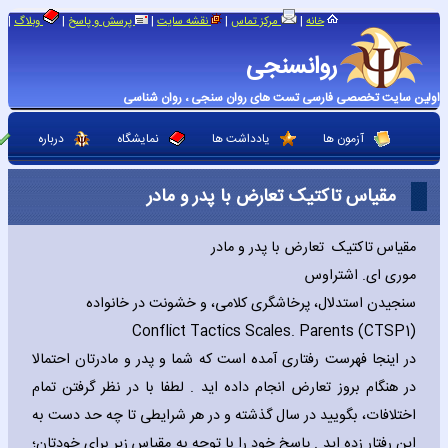
|
|
|
|
|
خانه
مرکز تماس
نقشه سایت
پرسش و پاسخ
وبلاگ
روانسنجی
اولین سایت تخصصی فارسی تست های روان سنجی ، روان شناسی
آزمون ها
یادداشت ها
نمایشگاه
درباره
مقیاس تاکتیک تعارض با پدر و مادر
مقیاس تاکتیک تعارض با پدر و مادر
موری ای. اشتراوس
سنجیدن استدلال، پرخاشگری کلامی، و خشونت در خانواده
Conflict Tactics Scales. Parents (CTSP1)
در اینجا فهرست رفتاری آمده است که شما و پدر و مادرتان احتمالا
در هنگام بروز تعارض انجام داده اید . لطفا با در نظر گرفتن تمام
اختلافات، بگویید در سال گذشته و در هر شرایطی تا چه حد دست به
این رفتار زده اید . پاسخ خود را با توجه به مقیاس زیر برای خودتان؛