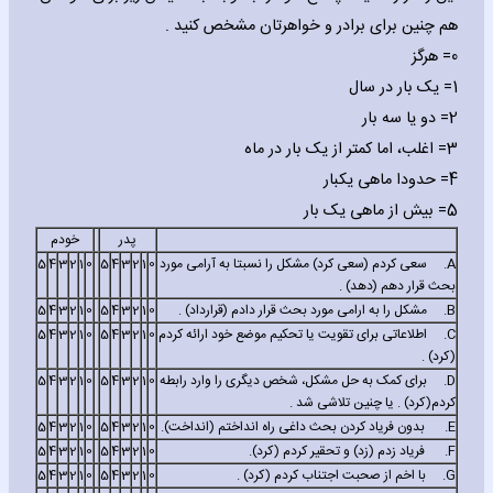
هم چنین برای برادر و خواهرتان مشخص کنید .
0= هرگز
1= یک بار در سال
2= دو یا سه بار
3= اغلب، اما کمتر از یک بار در ماه
4= حدودا ماهی یکبار
5= بیش از ماهی یک بار
پدر
خودم
A.
سعی کردم (سعی کرد) مشکل را نسبتا به آرامی مورد
0
1
2
3
4
5
0
1
2
3
4
5
بحث قرار دهم (دهد) .
B.
مشکل را به ارامی مورد بحث قرار دادم (قرارداد) .
0
1
2
3
4
5
0
1
2
3
4
5
C.
اطلاعاتی برای تقویت یا تحکیم موضع خود ارائه کردم
0
1
2
3
4
5
0
1
2
3
4
5
(کرد) .
D.
برای کمک به حل مشکل، شخص دیگری را وارد رابطه
0
1
2
3
4
5
0
1
2
3
4
5
کردم(کرد) . یا چنین تلاشی شد .
E.
بدون فریاد کردن بحث داغی راه انداختم (انداخت).
0
1
2
3
4
5
0
1
2
3
4
5
F.
فریاد زدم (زد) و تحقیر کردم (کرد).
0
1
2
3
4
5
0
1
2
3
4
5
G.
با اخم از صحبت اجتناب کردم (کرد) .
0
1
2
3
4
5
0
1
2
3
4
5