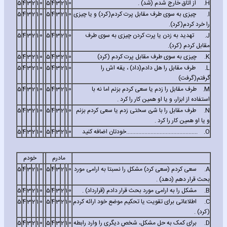
H.
از اتاق خارج شدم (شد) .
0
1
2
3
4
5
0
1
2
3
4
5
I.
چیزی به سوی طرف مقابل پرت کردم(کرد) و یا چیزی
0
1
2
3
4
5
0
1
2
3
4
5
را خرد کردم(کرد).
J.
تهدید به زدن یا پرت کردن چیزی به سوی طرف
0
1
2
3
4
5
0
1
2
3
4
5
مقابل کردم (کرد).
K.
چیزی به سوی طرف مقابل پرت کردم (کرد)
0
1
2
3
4
5
0
1
2
3
4
5
L.
طرف مقابل را هل دادم(داد) ، یقه اش را
0
1
2
3
4
5
0
1
2
3
4
5
گرفتم(گرفت)
M.
طرف مقابل را زدم یا سعی کردم بزنم اما نه با
0
1
2
3
4
5
0
1
2
3
4
5
استفاده از ابزار، و یا او همین کار را کرد .
N.
طرف مقابل را با شئ سختی زدم یا سعی کردم بزنم
0
1
2
3
4
5
0
1
2
3
4
5
و یا او همین کار را کرد .
O.
...............................................خودتان اضافه کنید
0
1
2
3
4
5
0
1
2
3
4
5
مادرم
خودم
A.
سعی کردم (سعی کرد) مشکل را نسبتا به ارامی مورد
0
1
2
3
4
5
0
1
2
3
4
5
بحث قرار دهم (دهد) .
B.
مشکل را به ارامی مورد بحث قرار دادم (قرارداد) .
0
1
2
3
4
5
0
1
2
3
4
5
C.
اطلاعاتی برای تقویت یا تحکیم موضع خود ارائه کردم
0
1
2
3
4
5
0
1
2
3
4
5
(کرد) .
D.
برای کمک به حل مشکل، شخص دیگری را وارد رابطه
0
1
2
3
4
5
0
1
2
3
4
5