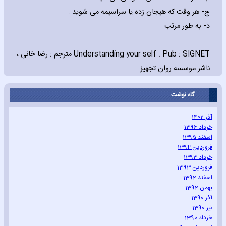
‌ج- هر وقت که هیجان زده یا سراسیمه می شوید .
‌د- به طور مرتب
Understanding your self . Pub : SIGNET مترجم : رضا خانی ،
ناشر موسسه روان تجهیز
گاه نوشت
آذر 1402
خرداد 1396
اسفند 1395
فروردین 1394
خرداد 1393
فروردین 1393
اسفند 1392
بهمن 1392
آذر 1390
تیر 1390
خرداد 1390