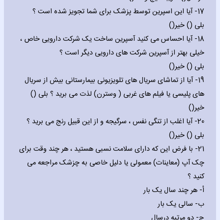
17- آیا این اسپرین توسط پزشک برای شما تجویز شده است ؟
بلی () خیر()
18- آیا احساس می کنید آسپرین ساخت یک شرکت دارویی خاص ،
خیلی بهتر از آسپرین شرکت های دارویی دیگر است ؟
بلی () خیر()
19- آیا از تماشای سریال های تلویزیونی بیمارستانی بیش از سریال
های پلیسی یا فیلم های غربی ( وسترن) لذت می برید ؟ بلی ()
خیر()
20- آیا اغلب از تنگی نفس ، سرگیجه و از این قبیل رنج می برید ؟
بلی () خیر()
21- با فرض این که دارای سلامت نسبی هستید ، هر چند وقت برای
چک آپ (معاینات) معمولی یا دلیل خاصی به چزشک مراجعه می
کنید ؟
‌أ- هر چند سال یک بار
‌ب- سالی یک بار
‌ج- دو مرتبه درسال