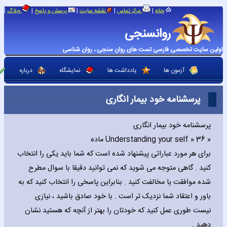
|
|
|
|
|
خانه
مرکز تماس
نقشه سایت
پرسش و پاسخ
وبلاگ
روانسنجی
اولین سایت تخصصی فارسی تست های روان سنجی ، روان شناسی
آزمون ها
یادداشت ها
نمایشگاه
درباره
پرسشنامه خود بیمار انگاری
پرسشنامه خود بیمار انگاری
« Understanding your self » 36 ماده
برای هر مورد عباراتی پیشنهاد شده است که شما باید یکی را انتخاب
کنید . گاهی متوجه می شوید که نمی توانید دقیقا با سوال مطرح
شده موافقت یا مخالفت کنید . بنابراین پاسخی را انتخاب کنید که به
باور و اعتقاد شما نزدیک تر است . با خود صادق باشید ، نیازی
نیست طوری عمل کنید که خودتان را بهتر از آنچه که هستید نشان
دهید .