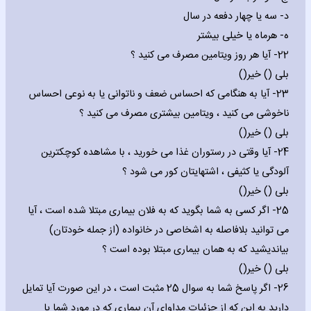
‌د- سه یا چهار دفعه در سال
‌ه- هرماه یا خیلی بیشتر
22- آیا هر روز ویتامین مصرف می کنید ؟
بلی () خیر()
23- آیا به هنگامی که احساس ضعف و ناتوانی یا به نوعی احساس
ناخوشی می کنید ، ویتامین بیشتری مصرف می کنید ؟
بلی () خیر()
24- آیا وقتی در رستوران غذا می خورید ، با مشاهده کوچکترین
آلودگی یا کثیفی ، اشتهایتان کور می شود ؟
بلی () خیر()
25- اگر کسی به شما بگوید که به فلان بیماری مبتلا شده است ، آیا
می توانید بلافاصله به اشخاصی در خانواده (از جمله خودتان)
بیاندیشید که به همان بیماری مبتلا بوده است ؟
بلی () خیر()
26- اگر پاسخ شما به سوال 25 مثبت است ، در این صورت آیا تمایل
دارید به این که از جزئیات مداوای آن بیماری که در مورد شما یا