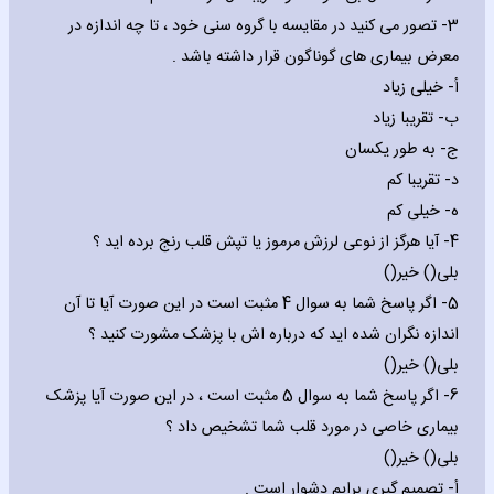
3- تصور می کنید در مقایسه با گروه سنی خود ، تا چه اندازه در
معرض بیماری های گوناگون قرار داشته باشد .
‌أ- خیلی زیاد
‌ب- تقریبا زیاد
‌ج- به طور یکسان
‌د- تقریبا کم
‌ه- خیلی کم
4- آیا هرگز از نوعی لرزش مرموز یا تپش قلب رنج برده اید ؟
بلی() خیر()
5- اگر پاسخ شما به سوال 4 مثبت است در این صورت آیا تا آن
اندازه نگران شده اید که درباره اش با پزشک مشورت کنید ؟
بلی() خیر()
6- اگر پاسخ شما به سوال 5 مثبت است ، در این صورت آیا پزشک
بیماری خاصی در مورد قلب شما تشخیص داد ؟
بلی() خیر()
‌أ- تصمیم گیری برایم دشوار است .