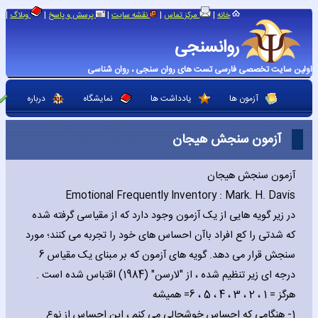
|
|
|
|
|
خانه
مرکز تماس
نقشه سایت
پرسش و پاسخ
وبلاگ
روانسنجی
اولین سایت تخصصی فارسی تست های روان سنجی ، روان شناسی
آزمون ها
یادداشت ها
نمایشگاه
درباره
آزمون سنجش هیجان
آزمون سنجش هیجان
Emotional Frequently Inventory : Mark. H. Davis
در زیر گویه هایی از یک آزمون وجود دارد که از مقیاسی گرفته شده
که شدتی را کع افراد باآن احساس های خود را تجربه می کنند؛ مورد
سنجش قرار می دهد. گویه های آزمون که بر مبنای یک مقیاس 6
درجه ای زیر تنظیم شده ، از "لارسن" (1984) اقتباس شده است .
هرگز = 1 ، 2 ، 3 ، 4 ، 5 ، 6= همیشه
1- هنگامی که احساس خوشحالی می کنم ، این احساس از نوع