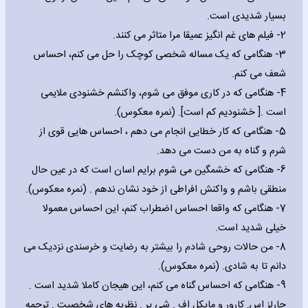
بسیار شدیدی است.
2- فیلم های غم انگیز عمیقا مرا متاثر می کنند.
3- هنگامی که یک مساله شخصی کوچک را حل می کنم، احساس
شعف می کنم.
4- هنگامی که در کاری موفق می شوم، واکنشم خشنودی ملایمی
است .[ خشنودیم کم است]. (نمره معکوس).
5- هنگامی که کار خطایی انجام می دهم ، احساس هایی قوی از
شرم و گناه به من دست می دهد.
6- هنگامی که خشمگین می شوم برایم اسان است که در عین حال
منطقی باشم و واکنش افراطی از خود نشان ندهم . (نمره معکوس).
7- هنگامی که واقعا احساس اضطراب کنم، این احساس معمولا
خیلی شدید است.
8- من حالات روحی شادم را بیشتر به رضایت و خرسندی نزدیک می
دانم تا به شادی. (نمره معکوس).
9- هنگامی که احساس گناه می کنم، این هیجان کاملا شدید است .
چارلز اس. کارور و مایکل اف . شی یر . نظریه های شخصیت . ترجمه