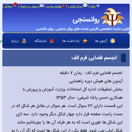
|
|
|
|
|
خانه
مرکز تماس
نقشه سایت
پرسش و پاسخ
وبلاگ
روانسنجی
اولین سایت تخصصی فارسی تست های روان سنجی ، روان شناسی
آزمون ها
یادداشت ها
نمایشگاه
درباره
تجسم فضایی فرم الف
تجسم فضایی فرم الف : زمان 7 دقیقه
آزمون های هوش دوره راهنمایی
بخش تحقیقات اداره کل امتحانات وزارت آموزش و پرورش با
همکاری حسن پاشا شریفی– سال 1353
این قسمت دارای 22 سوال است. هر سوال در مقابل هر شکل که در
سمت راست صفحه قرار دارد چهار شکل دیگر وجود دارد. سه تای
این شکل ها طوری است که به هر طرف آن ها را بچرخانیم مانند
شکل اولی نمی شود. فقط یکی از این شکل ها است که اگر آن را به