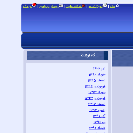
|
|
|
|
|
خانه
مرکز تماس
نقشه سایت
پرسش و پاسخ
وبلاگ
گاه نوشت
آذر 1402
خرداد 1396
اسفند 1395
فروردین 1394
خرداد 1393
فروردین 1393
اسفند 1392
بهمن 1392
آذر 1390
تیر 1390
خرداد 1390