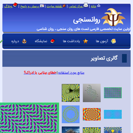
|
|
|
|
|
خانه
مرکز تماس
نقشه سایت
پرسش و پاسخ
وبلاگ
روانسنجی
اولین سایت تخصصی فارسی تست های روان سنجی ، روان شناسی
آزمون ها
یادداشت ها
نمایشگاه
درباره
گالری تصاویر
منابع مورد استفاده
|
خطای بینایی یا ادراک؟