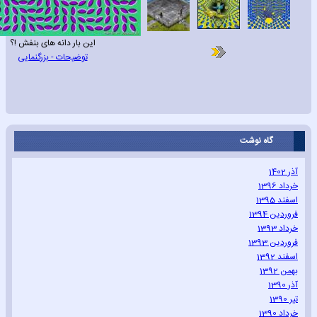
این بار دانه های بنفش !؟
توضیحات - بزرگنمایی
گاه نوشت
آذر 1402
خرداد 1396
اسفند 1395
فروردین 1394
خرداد 1393
فروردین 1393
اسفند 1392
بهمن 1392
آذر 1390
تیر 1390
خرداد 1390