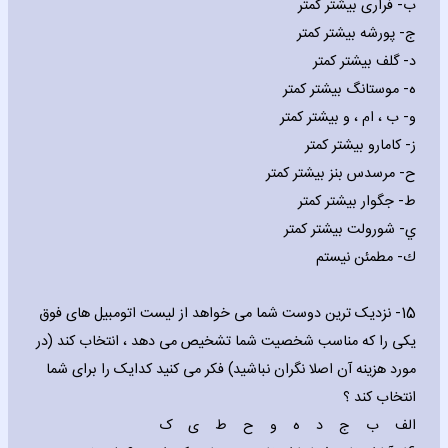
‌ب- فراری بیشتر کمتر
‌ج- پورشه بیشتر کمتر
‌د- گلف بیشتر کمتر
‌ه- موستانگ بیشتر کمتر
‌و- ب ، ام ، و بیشتر کمتر
‌ز- کامارو بیشتر کمتر
‌ح- مرسدس بنز بیشتر کمتر
‌ط- جگوار بیشتر کمتر
‌ي- شورولت بیشتر کمتر
‌ك- مطمئن نیستم
15- نزدیک ترین دوست شما می خواهد از لیست اتومبیل های فوق
یکی را که مناسب شخصیت شما تشخیص می دهد ، انتخاب کند (در
مورد هزینه آن اصلا نگران نباشید) فکر می کنید کدایک را برای شما
انتخاب کند ؟
الف ب ج د ه و ح ط ی ک