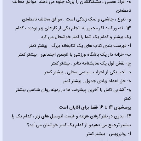
‌ه- افراد عصبی ، مشکلاتشان را بزرگ جلوه می دهند .موافق مخالف
نامطمئن
‌و- تنوع ، چاشنی و نمک زندگی است . موافق مخالف نامطمئن
13- تصور کنید اگر مجبور به انجام یکی از کارهای زیر بودید ، کدام
یک بیشتر و کدام یک شما را کمتر خوشحال می کرد .
‌أ- فهرست بندی کتاب های یک کتابخانه بزرگ . بیشتر کمتر
‌ب- خزانه دار یک باشگاه ورزشی یا انجمن اجتماعی . بیشتر کمتر
‌ج- نقش اول یک نمایشنامه تئاتر . بیشتر کمتر
‌د- احیا یکی از احزاب سیاسی محلی . بیشتر کمتر
‌ه- حل تعداد زیادی جدول . بیشتر کمتر
‌و- آشنایی کامل با آخرین پیشرفت ها در زمینه روان شناسی بیشتر
کمتر
پرسشهای 14 تا 16 فقط برای آقایان است .
14- بدون در نظر گرفتن هزینه و قیمت اتومبیل های زیر ، کدام یک را
بیشتر ترجیح می دهیدو از کدام یک کمتر خوشتان می آید؟
‌أ- رولزرویس . بیشتر کمتر