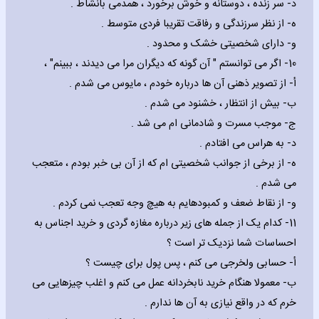
‌د- سر زنده ، دوستانه و خوش برخورد ، همدمی بانشاط .
‌ه- از نظر سرزندگی و رفاقت تقریبا فردی متوسط .
‌و- دارای شخصیتی خشک و محدود .
10- اگر می توانستم " آن گونه که دیگران مرا می دیدند ، ببینم" ،
‌أ- از تصویر ذهنی آن ها درباره خودم ، مایوس می شدم .
‌ب- بیش از انتظار ، خشنود می شدم .
‌ج- موجب مسرت و شادمانی ام می شد .
‌د- به هراس می افتادم .
‌ه- از برخی از جوانب شخصیتی ام که از آن بی خبر بودم ، متعجب
می شدم .
‌و- از نقاط ضعف و کمبودهایم به هیچ وجه تعجب نمی کردم .
11- کدام یک از جمله های زیر درباره مغازه گردی و خرید اجناس به
احساسات شما نزدیک تر است ؟
‌أ- حسابی ولخرجی می کنم ، پس پول برای چیست ؟
‌ب- معمولا هنگام خرید نابخردانه عمل می کنم و اغلب چیزهایی می
خرم که در واقع نیازی به آن ها ندارم .