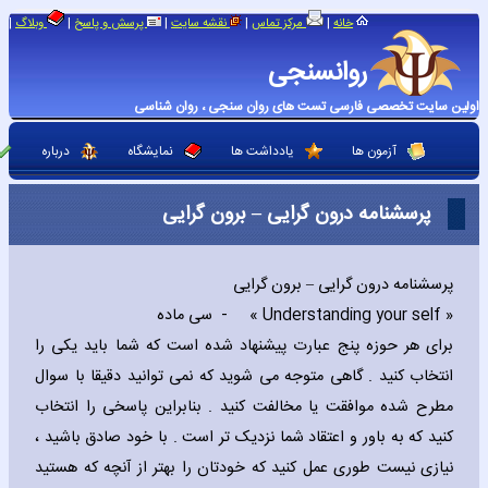
|
|
|
|
|
خانه
مرکز تماس
نقشه سایت
پرسش و پاسخ
وبلاگ
روانسنجی
اولین سایت تخصصی فارسی تست های روان سنجی ، روان شناسی
آزمون ها
یادداشت ها
نمایشگاه
درباره
پرسشنامه درون گرایی – برون گرایی
پرسشنامه درون گرایی – برون گرایی
« Understanding your self » - سی ماده
برای هر حوزه پنج عبارت پیشنهاد شده است که شما باید یکی را
انتخاب کنید . گاهی متوجه می شوید که نمی توانید دقیقا با سوال
مطرح شده موافقت یا مخالفت کنید . بنابراین پاسخی را انتخاب
کنید که به باور و اعتقاد شما نزدیک تر است . با خود صادق باشید ،
نیازی نیست طوری عمل کنید که خودتان را بهتر از آنچه که هستید