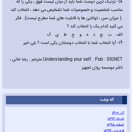
18- نزدیک ترین دوست شما باید از میان لیست فوق ، یکی را که
مناسب شخصیت و خصوصیات شما تشخیص می دهد ، انتخاب کند
.( میزان سن ، توانایی ها یا قابلیت های شما مطرح نیست) . فکر
می کنید کدام یک را انتخاب کند ؟
الف ب ج د ه و ح ط ی ک
19- آیا انتخاب شما با انتخاب دوستتان یکی است ؟ بلی خیر
Understanding your self . Pub : SIGNET مترجم : رضا خانی ،
ناشر موسسه روان تجهیز
گاه نوشت
آذر 1402
خرداد 1396
اسفند 1395
فروردین 1394