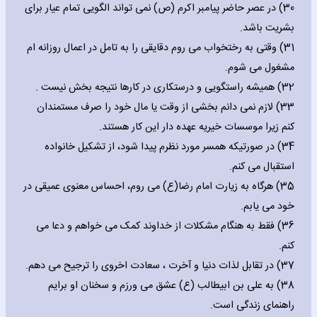
30) در عصر حاضر پیامبر اکرم (ص) نمی تواند الگویی تمام عیار برای
بشریت باشد.
31) وقتی به رختخواب می روم دقایقی را به تامل در اعمال روزانه ام
مشغول می شوم.
32) همیشه راستگویی و درستکاری در کارها نتیجه بخش نیست .
33) لازم نمی دانم بخشی از وقت یا مال خود را صرف مستمندان
کنم زیرا موسسات خیریه عهده دار این کار هستند.
34) در صورتیکه همسر مورد نظرم پیدا شود، از تشکیل خانواده
استقبال می کنم.
35) هرگاه به زیارت امام رضا(ع) می روم، احساس معنوی عمیقی در
خود می یابم.
36) فقط به هنگام مشکلات از خداوند کمک می خواهم و دعا می
کنم.
37) در تقابل لذات دنیا و آخرت ، سعادت اخروی را ترجیح می دهم.
38) به علی بن ابیطالب (ع) عشق می ورزم و سخنان او برایم
راهنمای زندگی است.