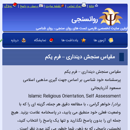
|
|
|
|
|
خانه
مرکز تماس
نقشه سایت
پرسش و پاسخ
وبلاگ
روانسنجی
اولین سایت تخصصی فارسی تست های روان سنجی ، روان شناسی
آزمون ها
یادداشت ها
نمایشگاه
درباره
مقیاس سنجش دینداری – فرم یکم
مقیاس سنجش دینداری – فرم یکم
پرسشنامه خود شناسی بر اساس جهت گیری مذهبی اسلامی
مسعود آذربایجانی
Islamic Religious Orientation‚ Self Assessment
برادر/ خواهر گرامی ، با مطالعه دقیق هر جمله، گزینه ای را که با
وضعیت فعلی خود منطبق می یابید، در پاسخنامه علامت بزنید. هیچ
جمله ای را بدون پاسخ نگذارید و تنها یک پاسخ را انتخاب کنید،
نخستین پاسخی که به ذهن شما خطور می کند مورد نظر است .