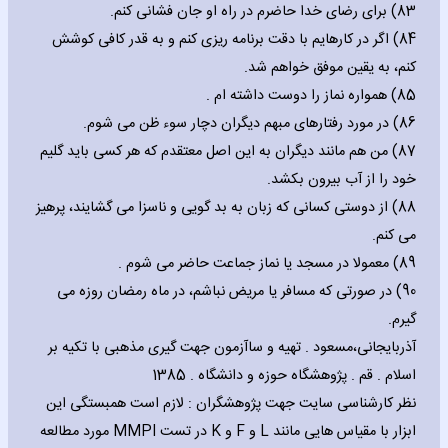
83) برای رضای خدا حاضرم در راه او جان فشانی کنم.
84) اگر در کارهایم با دقت برنامه ریزی کنم و به قدر کافی کوشش
کنم، به یقین موفق خواهم شد.
85) همواره نماز را دوست داشته ام .
86) در مورد رفتارهای مبهم دیگران دچار سوء ظن می شوم.
87) من هم مانند دیگران به این اصل معتقدم که هر کسی باید گلیم
خود را از آب بیرون بکشد.
88) از دوستی کسانی که زبان به بد گویی و ناسزا می گشایند، پرهیز
می کنم.
89) معمولا در مسجد یا نماز جماعت حاضر می شوم .
90) در صورتی که مسافر یا مریض نباشم، در ماه رمضان روزه می
گیرم.
آذربایجانی،مسعود . تهیه و ساآزمون جهت گیری مذهبی با تکیه بر
اسلام . قم . پژوهشگاه حوزه و دانشگاه . 1385
نظر کارشناسی سایت جهت پژوهشگران : لازم است همبستگی این
ابزار با مقیاس هایی مانند L و F و K در تست MMPI مورد مطالعه