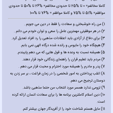
کاملا مخالفم= 0 تا %25 تا حدودی مخالفم= %26 تا %50 تا حدودی
موافقم= %51 تا %75 و کاملا موافقم = %76 تا %100
1) من راه خوشبختی و سعادت را فقط در دین می جویم .
2) در هر موفقیتی مهمترین عامل را سعی و توان خودم می دانم .
3) برای دفاع از آزادی باید اعتقادات مذهبی را رد افراد تعدیل کرد.
4) هیچگاه خود را مایوس و رانده شده درگاه الهی نمی بابم.
5) همیشه نسبت به وعده ها و قول هایی که می دهم پایبندم.
6) مردم باید تعلیم قران را راهنمای زندگانی خود قرار دهند.
7) پدر و مادرم را همیشه مورد احترام و محبت قرار می دهم .
8) اغلب پرداختن به امور شخصی را در زمان فراغت ، بر سر زدن به
دوستان ترجیح می دهم.
9) لزومی ندارد همسر مورد انتخاب من حتما مذهبی باشد.
10) دین اسلام کاملترین برنامه ها را برای سعادت انسان ارائه کرده
است.
11) مایل هستم شناخت خود را از آفریدگار جهان بیشتر کنم.