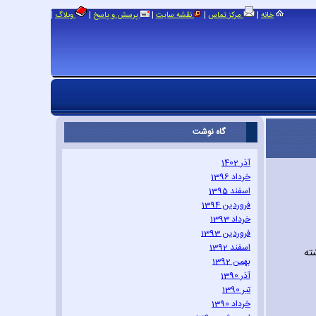
|
|
|
|
|
خانه
مرکز تماس
نقشه سایت
پرسش و پاسخ
وبلاگ
گاه نوشت
آذر 1402
خرداد 1396
اسفند 1395
فروردین 1394
خرداد 1393
فروردین 1393
اسفند 1392
ته
بهمن 1392
آذر 1390
تیر 1390
خرداد 1390