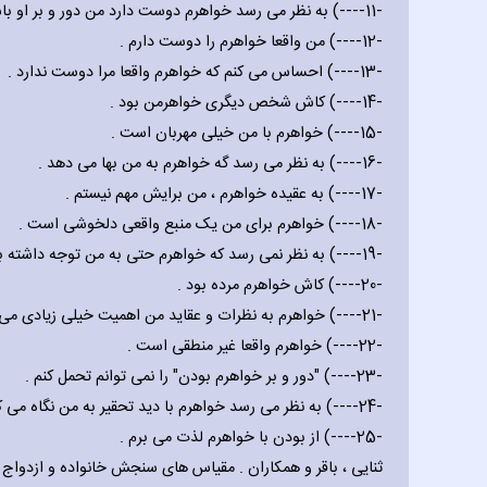
-‎--‎--11) به نظر می رسد خواهرم دوست دارد من دور و بر او باشم .
-‎--‎--12) من واقعا خواهرم را دوست دارم .
-‎--‎--13) احساس می کنم که خواهرم واقعا مرا دوست ندارد .
-‎--‎--14) کاش شخص دیگری خواهرمن بود .
-‎--‎--15) خواهرم با من خیلی مهربان است .
-‎--‎--16) به نظر می رسد گه خواهرم به من بها می دهد .
-‎--‎--17) به عقیده خواهرم ، من برایش مهم نیستم .
-‎--‎--18) خواهرم برای من یک منبع واقعی دلخوشی است .
-‎--‎--19) به نظر نمی رسد که خواهرم حتی به من توجه داشته باشد .
-‎--‎--20) کاش خواهرم مرده بود .
-‎--‎--21) خواهرم به نظرات و عقاید من اهمیت خیلی زیادی می دهد .
-‎--‎--22) خواهرم واقعا غیر منطقی است .
-‎--‎--23) "دور و بر خواهرم بودن" را نمی توانم تحمل کنم .
-‎--‎--24) به نظر می رسد خواهرم با دید تحقیر به من نگاه می کند .
-‎--‎--25) از بودن با خواهرم لذت می برم .
ثنایی ، باقر و همکاران . مقیاس های سنجش خانواده و ازدواج . ان