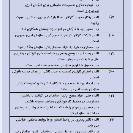
ب : توجیه دلاول تصمیمات سازمانی برای کارکنان امری
غیرضروری
است .
17)
الف : رفتار مدیر با کارکنان صرفا باید در چارچوب اداری صورت
پذیرد.
ب : مدیر باید با کارکنان در انجام وظایفشان همکاری کند.
18)
الف : شرکت کارکنان در امور تصمیم گیری سازمان امری ضروری
است .
ب : مسئولیت باید به افراد سطوح بالای سازمان واگذار شود.
19)
الف : رسیدگی به وضع رفاهی و خواسته های کارکنان مهمترین
علل پیشرفت در سازمان است.
ب : حصول هدفهای سازمانی مقدم بر همه امور است .
20)
الف : احترام کارکنان نسبت به مدیر ناشی از اعمال قدرت قانونی
است .
ب : ایجاد روابط صمیمی با کارکنان تنش ها و تعارضات را در
سازمان به حداقل می رساند.
21)
الف : حتی افراد سطح پایین سازمان می توانند با داشتن
مسئولیت در محیط کار جوابگوی وظایف محوله باشند.
ب : بسیاری از مردم را باید تحت نظارت دقیق وادار به رسیدن
به اهداف سازمان کرد.
22)
الف : تاثیر پذیری در روابط انسان ی با روابط عاطفی افزایش
می یابد.
ب : تاثیر پذیری در روابط انسانی با منطقی شدن افزایش می