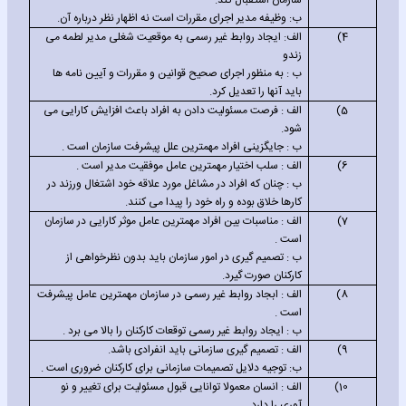
سازمان استقبال کند.
ب: وظیفه مدیر اجرای مقررات است نه اظهار نظر درباره آن.
4)
الف: ایجاد روابط غیر رسمی به موقعیت شغلی مدیر لطمه می
زندو
ب : به منظور اجرای صحیح قوانین و مقررات و آیین نامه ها
باید آنها را تعدیل کرد.
5)
الف : فرصت مسئولیت دادن به افراد باعث افزایش کارایی می
شود.
ب : جایگزینی افراد مهمترین علل پیشرفت سازمان است .
6)
الف : سلب اختیار مهمترین عامل موفقیت مدیر است .
ب : چنان که افراد در مشاغل مورد علاقه خود اشتغال ورزند در
کارها خلاق بوده و راه خود را پیدا می کنند.
7)
الف : مناسبات بین افراد مهمترین عامل موثر کارایی در سازمان
است .
ب : تصمیم گیری در امور سازمان باید بدون نظرخواهی از
کارکنان صورت گیرد.
8)
الف : ابجاد روابط غیر رسمی در سازمان مهمترین عامل پیشرفت
است .
ب : ایجاد روابط غیر رسمی توقعات کارکنان را بالا می برد .
9)
الف : تصمیم گیری سازمانی باید انفرادی باشد.
ب: توجیه دلایل تصمیمات سازمانی برای کارکنان ضروری است .
10)
الف : انسان معمولا توانایی قبول مسئولیت برای تغییر و نو
آوری را دارد .