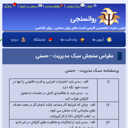
|
|
|
|
|
خانه
مرکز تماس
نقشه سایت
پرسش و پاسخ
وبلاگ
روانسنجی
اولین سایت تخصصی فارسی تست های روان سنجی ، روان شناسی
آزمون ها
یادداشت ها
نمایشگاه
درباره
مقیاس سنجش سبک مدیریت - حسنی
پرسشنامه سبک مدیریت - حسنی
1)
الف : مدیر باید اختیارات اجرایی و قدرت قانونی را تنها در
دست خود نگه دارد.
ب : مدیر باید با علاقمندی کامل در جلسات با حضور
کارکنان ظرکت کند.
2)
الف : چنان که شرایط کار مساعد باشد انجام کار در جعت هدف
های سازمانی لذت بخش می شود .
ب: اغلب کارکنان ذاتا از کار گریزانند.
3)
الف : مدیر باید از ابتکارات و خلاقیت های کارکنان در امر اداره