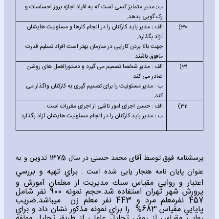
ب: مدیر متمایز کسی است که به افراد اجازه بروز احساسات و
رک گویی بدهد.
30)
الف : مدیر باید کارکنان را در انجام کارها و مسئولیت هایشان
آزاد بگذارد.
جهت بالا بردن کارایی در سازمان بهتر است افراد تسلیم قدرت
مافوق باشند.
31)
الف : مدیر شخصا تصمیم می گیرد و دستورالعمل های روشن
صادر می کند.
ب : مدیر مسئولیت را برای تصمیم گیری به کارکنان واگذار می
کند.
32)
الف : حسن اجرای امور ناشی از اجرای مقررات است .
ب : مدیر باید کارکنان را در انجام مسئولیت هایشان آزاد بگذارد
.
پرسشنامه فوق توسط آقای محمد حسنی در سال 1375 تدوین و به
براي تهيه و بررسي
عنوان پایان نامه هنجار یابی شده است .
اعتبار و روايي مقياس سبك مديريت از معلمان آموزش و
پرورش شهر تهران استفاده شد.حجم نمونه 900 نفر شامل
457 نفرمعلم مرد و 443 نفر معلم زن
ميباشد.ضريب
پايايي مقياس 683%
را براي نمونه مذكور نشان داد و براي
روايي مقياس از روش تحليل عاملي از طريق تحليل مولفه