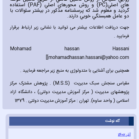
هاي اصلي
(PC)
و روش محورهاي اصلي
(PAF)
استفاده
گرديد و معلوم شد كه پرسشنامه مذكور در بيشتر سئوالات با
دو عامل همبستگي خوبي دارند.
جهت دریافت اطلاعات بیشتر می توانید با نشانی زیر ارتباط برقرار
فرمایید .
Mohamad hassan Hassani
]
[mohamadhassan.hassani@yahoo.com
همچنین برای آشنایی با متدولوژی به منبع زیر مراجعه فرمایید .
مقیاس سنجش سبک مدیریت
(M.S.S)
. پژوهش مشترک مرکز
پژوهشهای مدیریت ( مرکز آموزش مدیریت دولتی) ، دانشگاه ازاد
اسلامی ( واحد ساوه). تهران : مرکز آموزش مدیریت دولتی . 1379
گاه نوشت
آذر 1402