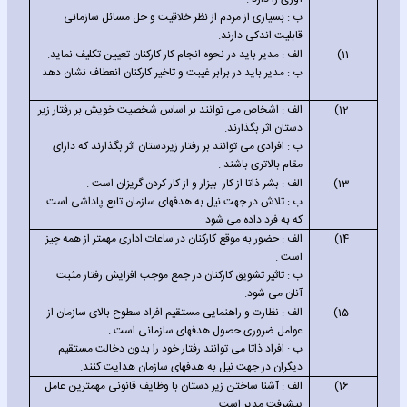
ب : بسیاری از مردم از نظر خلاقیت و حل مسائل سازمانی
قابلیت اندکی دارند.
11)
الف : مدیر باید در نحوه انجام کار کارکنان تعیین تکلیف نماید.
ب : مدیر باید در برابر غیبت و تاخیر کارکنان انعطاف نشان دهد
.
12)
الف : اشخاص می توانند بر اساس شخصیت خویش بر رفتار زیر
دستان اثر بگذارند.
ب : افرادی می توانند بر رفتار زیردستان اثر بگذارند که دارای
مقام بالاتری باشند .
13)
الف : بشر ذاتا از کار
بیزار و از کار کردن گریزان است .
ب : تلاش در جهت نیل به هدفهای سازمان تابع پاداشی است
که به فرد داده می شود.
14)
الف : حضور به موقع کارکنان در ساعات اداری مهمتر از همه چیز
است .
ب : تاثیر تشویق کارکنان در جمع موجب افزایش رفتار مثبت
آنان می شود.
15)
الف : نظارت و راهنمایی مستقیم افراد سطوح بالای سازمان از
عوامل ضروری حصول هدفهای سازمانی است .
ب : افراد ذاتا می توانند رفتار خود را بدون دخالت مستقیم
دیگران در جهت نیل به هدفهای سازمان هدایت کنند.
16)
الف : آشنا ساختن زیر دستان با وظایف قانونی مهمترین عامل
پیشرفت مدیر است.