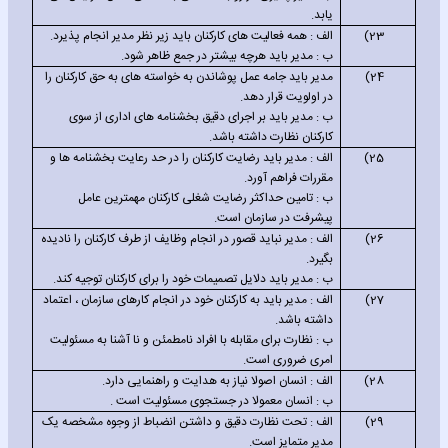
یابد.
23)
الف : همه فعالیت های کارکنان باید زیر نظر مدیر انجام پذیرد.
ب : مدیر باید هرچه بیشتر در جمع ظاهر شود.
24)
مدیر باید جامه عمل پوشاندن به خواسته های به حق کارکنان را
در اولویت قرار دهد.
ب : مدیر باید بر اجرای دقیق بخشنامه های اداری از سوی
کارکنان نظارت داشته باشد.
25)
الف : مدیر باید رضایت کارکنان را در حد رعایت بخشنامه ها و
مقررات فراهم آورد.
ب : تامین حداکثر رضایت شغلی کارکنان مهمترین عامل
پیشرفت در سازمان است.
26)
الف : مدیر نباید قصور در انجام وظایف از طرف کارکنان را نادیده
بگیرد.
ب : مدیر باید دلایل تصمیمات خود را برای کارکنان توجیه کند.
27)
الف : مدیر باید به کارکنان خود در انجام کارهای سازمان ، اعتماد
داشته باشد.
ب : نظارت برای مقابله با افراد نامطمئن و نا آشنا به مسئولیت
امری ضروری است.
28)
الف : انسان اصولا نیاز به هدایت و راهنمایی دارد.
ب : انسان معمولا در جستجوی مسئولیت است .
29)
الف : تحت نظارت دقیق و داشتن انضباط از وجوه مشخصه یک
مدیر متمایز است.