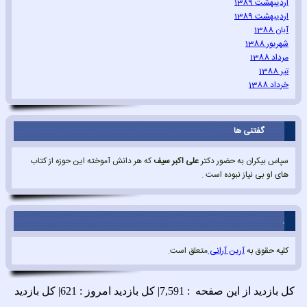
اردیبهشت 1389
اردیبهشت 1389
آبان 1388
شهریور 1388
مرداد 1388
تیر 1388
خرداد 1388
گفتنی ها
سپاس بیکران به حضور دکتر
علی اکبر سیف
که هر دانش آموخته این حوزه از کتاب
های او بی نیاز نبوده است .
.
کلیه حقوق به
آرین آرانی
متعلق است.