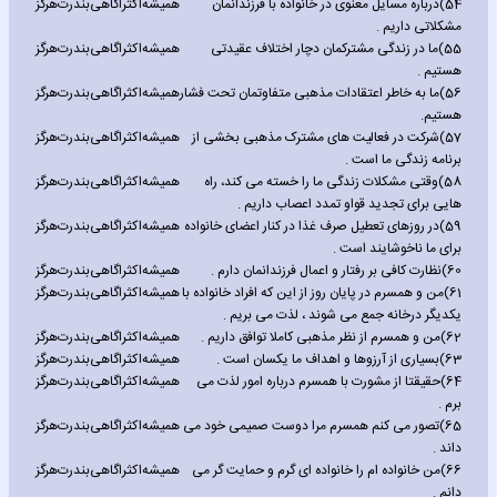
54)
درباره مسایل معنوی در خانواده با فرزندانمان
همیشه
اکثرا
گاهی
بندرت
هرگز
مشکلاتی داریم .
55)
ما در زندگی مشترکمان دچار اختلاف عقیدتی
همیشه
اکثرا
گاهی
بندرت
هرگز
هستیم .
56)
ما به خاطر اعتقادات مذهبی متفاوتمان تحت فشار
همیشه
اکثرا
گاهی
بندرت
هرگز
هستیم.
57)
شرکت در فعالیت های مشترک مذهبی بخشی از
همیشه
اکثرا
گاهی
بندرت
هرگز
برنامه زندگی ما است .
58)
وقتی مشکلات زندگی ما را خسته می کند، راه
همیشه
اکثرا
گاهی
بندرت
هرگز
هایی برای تجدید قواو تمدد اعصاب داریم .
59)
در روزهای تعطیل صرف غذا در کنار اعضای خانواده
همیشه
اکثرا
گاهی
بندرت
هرگز
برای ما ناخوشایند است .
60)
نظارت کافی بر رفتار و اعمال فرزندانمان دارم .
همیشه
اکثرا
گاهی
بندرت
هرگز
61)
من و همسرم در پایان روز از این که افراد خانواده با
همیشه
اکثرا
گاهی
بندرت
هرگز
یکدیگر درخانه جمع می شوند ، لذت می بریم .
62)
من و همسرم از نظر مذهبی کاملا توافق داریم .
همیشه
اکثرا
گاهی
بندرت
هرگز
63)
بسیاری از آرزوها و اهداف ما یکسان است .
همیشه
اکثرا
گاهی
بندرت
هرگز
64)
حقیقتا از مشورت با همسرم درباره امور لذت می
همیشه
اکثرا
گاهی
بندرت
هرگز
برم .
65)
تصور می کنم همسرم مرا دوست صمیمی خود می
همیشه
اکثرا
گاهی
بندرت
هرگز
داند .
66)
من خانواده ام را خانواده ای گرم و حمایت گر می
همیشه
اکثرا
گاهی
بندرت
هرگز
دانم .