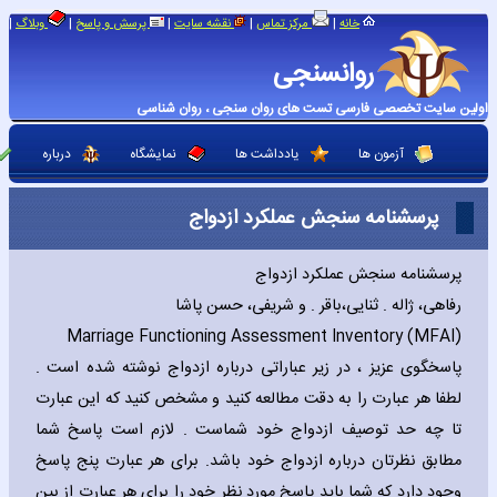
|
|
|
|
|
خانه
مرکز تماس
نقشه سایت
پرسش و پاسخ
وبلاگ
روانسنجی
اولین سایت تخصصی فارسی تست های روان سنجی ، روان شناسی
آزمون ها
یادداشت ها
نمایشگاه
درباره
پرسشنامه سنجش عملکرد ازدواج
پرسشنامه سنجش عملکرد ازدواج
رفاهی، ژاله . ثنایی،باقر . و شریفی، حسن پاشا
Marriage Functioning Assessment Inventory (MFAI)
پاسخگوی عزیز ، در زیر عباراتی درباره ازدواج نوشته شده است .
لطفا هر عبارت را به دقت مطالعه کنید و مشخص کنید که این عبارت
تا چه حد توصیف ازدواج خود شماست . لازم است پاسخ شما
مطابق نظرتان درباره ازدواج خود باشد. برای هر عبارت پنج پاسخ
وجود دارد که شما باید پاسخ مورد نظر خود را برای هر عبارت از بین