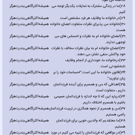
گذاشته می شود.
28)
ما در زندگی مشترک به تمایلات یکدیگر توجه می
همیشه
اکثرا
گاهی
بندرت
هرگز
کنیم.
29)
در خانواده ما وظایف هر فرد مشخص است.
همیشه
اکثرا
گاهی
بندرت
هرگز
30)
خانواده من پذیرای نظرات متفاوت اعضای خانواده
همیشه
اکثرا
گاهی
بندرت
هرگز
هست.
31)
اعضای خانواده ام به نظرات و احساس های من
همیشه
اکثرا
گاهی
بندرت
هرگز
توجهی ندارند.
32)
اعضای خانواده ام به بیان نظرات مخالف با نظرات
همیشه
اکثرا
گاهی
بندرت
هرگز
خود واکنش منفی نشان می دهند .
33)
درخانواده ما، خودداری از انجام وظایف
همیشه
اکثرا
گاهی
بندرت
هرگز
نابخشودنی است .
34)
قانون خانواده ما این است:"احساسات خود را بر
همیشه
اکثرا
گاهی
بندرت
هرگز
زبان نیاورید".
35)
اهدافی که من و همسرم برای آینده فرزندانمان
همیشه
اکثرا
گاهی
بندرت
هرگز
داریم ، متفاوت است .
36)
درباره این که تا چه اندازه با فرزندانمان صمیمی
همیشه
اکثرا
گاهی
بندرت
هرگز
باشیم با همسرم اختلاف داریم .
37)
من و همسرم از نحوه همکاری در تربیت فرزندانمان
همیشه
اکثرا
گاهی
بندرت
هرگز
راضی هستیم.
38)
ما معتقدیم که والدین خوبی برای فرزندانمان
همیشه
اکثرا
گاهی
بندرت
هرگز
هستیم.
39)
در مواقعی که فرزندانمان را تنبیه می کنیم در مورد
همیشه
اکثرا
گاهی
بندرت
هرگز