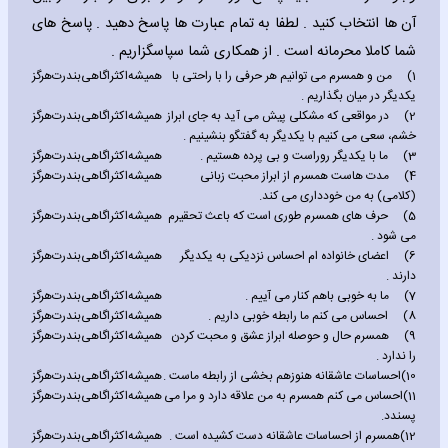
آن ها انتخاب کنید . لطفا به تمام عبارت ها پاسخ دهید . پاسخ های
شما کاملا محرمانه است . از همکاری شما سپاسگزاریم .
1)
من و همسرم می توانیم هر حرفی را با راحتی با
همیشه
اکثرا
گاهی
بندرت
هرگز
یکدیگر در میان بگذاریم .
2)
در مواقعی که مشکلی پیش می آید به جای ابراز
همیشه
اکثرا
گاهی
بندرت
هرگز
خشم، سعی می کنیم با یکدیگر به گفتگو بنشینیم .
3)
ما با یکدیگر روراست و بی پرده هستیم .
همیشه
اکثرا
گاهی
بندرت
هرگز
4)
مدت هاست همسرم از ابراز محبت زبانی
همیشه
اکثرا
گاهی
بندرت
هرگز
(کلامی) به من خودداری می کند.
5)
حرف های همسرم طوری است که باعث تحقیرم
همیشه
اکثرا
گاهی
بندرت
هرگز
می شود .
6)
اعضای خانواده ام احساس نزدیکی به یکدیگر
همیشه
اکثرا
گاهی
بندرت
هرگز
دارند .
7)
ما به خوبی باهم کنار می آییم .
همیشه
اکثرا
گاهی
بندرت
هرگز
8)
احساس می کنم ما رابطه خوبی داریم .
همیشه
اکثرا
گاهی
بندرت
هرگز
9)
همسرم حال و حوصله ابراز عشق و محبت کردن
همیشه
اکثرا
گاهی
بندرت
هرگز
را ندارد .
10)
احساسات عاشقانه هنوزهم بخشی از رابطه ماست .
همیشه
اکثرا
گاهی
بندرت
هرگز
11)
احساس می کنم همسرم به من علاقه دارد و مرا می
همیشه
اکثرا
گاهی
بندرت
هرگز
پسندد.
12)
همسرم از احساسات عاشقانه دست کشیده است .
همیشه
اکثرا
گاهی
بندرت
هرگز