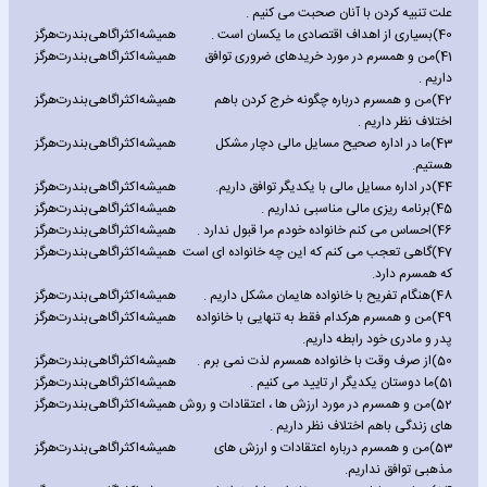
علت تنبیه کردن با آنان صحبت می کنیم .
40)
بسیاری از اهداف اقتصادی ما یکسان است .
همیشه
اکثرا
گاهی
بندرت
هرگز
41)
من و همسرم در مورد خریدهای ضروری توافق
همیشه
اکثرا
گاهی
بندرت
هرگز
داریم .
42)
من و همسرم درباره چگونه خرج کردن باهم
همیشه
اکثرا
گاهی
بندرت
هرگز
اختلاف نظر داریم .
43)
ما در اداره صحیح مسایل مالی دچار مشکل
همیشه
اکثرا
گاهی
بندرت
هرگز
هستیم.
44)
در اداره مسایل مالی با یکدیگر توافق داریم.
همیشه
اکثرا
گاهی
بندرت
هرگز
45)
برنامه ریزی مالی مناسبی نداریم .
همیشه
اکثرا
گاهی
بندرت
هرگز
46)
احساس می کنم خانواده خودم مرا قبول ندارد .
همیشه
اکثرا
گاهی
بندرت
هرگز
47)
گاهی تعجب می کنم که این چه خانواده ای است
همیشه
اکثرا
گاهی
بندرت
هرگز
که همسرم دارد.
48)
هنگام تفریح با خانواده هایمان مشکل داریم .
همیشه
اکثرا
گاهی
بندرت
هرگز
49)
من و همسرم هرکدام فقط به تنهایی با خانواده
همیشه
اکثرا
گاهی
بندرت
هرگز
پدر و مادری خود رابطه داریم.
50)
از صرف وقت با خانواده همسرم لذت نمی برم .
همیشه
اکثرا
گاهی
بندرت
هرگز
51)
ما دوستان یکدیگر ار تایید می کنیم .
همیشه
اکثرا
گاهی
بندرت
هرگز
52)
من و همسرم در مورد ارزش ها ، اعتقادات و روش
همیشه
اکثرا
گاهی
بندرت
هرگز
های زندگی باهم اختلاف نظر داریم .
53)
من و همسرم درباره اعتقادات و ارزش های
همیشه
اکثرا
گاهی
بندرت
هرگز
مذهبی توافق نداریم.