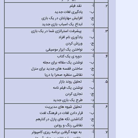
2.
‌أ-
نقد فیلم
‌ب-
یادگیری لغات جدید
‌ج-
افزایش مهارتتان در یک بازی
‌د-
ابداع یک اسباب بازی جدید
3.
‌أ-
پیشرفت استراتژی شما در یک بازی
‌ب-
یادآوری نام افراد
‌ج-
ورزش کردن
‌د-
نواختن یک ایزار موسیقی
4.
‌أ-
دوره ی یک کتاب
‌ب-
نوشتن یک مقاله برای مجله
‌ج-
ساختن قفسه های جدید برای منزل
‌د-
نقاشی منظره صحرا یا دریا
5.
‌أ-
تحلیل روند بازار
‌ب-
نوشتن یک فیلم نامه
‌ج-
نجاری کردن
‌د-
طرح یک بازی جدید
6.
‌أ-
تحلیل شیوه های مدیریت
‌ب-
قرار دادن لغات در فرهنگ لغت
‌ج-
گذاشتن تکه های پازل در کنارهم
‌د-
نقاشی رنگ و روغن
7.
‌أ-
به عهده گرفتن برنامه ریزی کامپیوتر