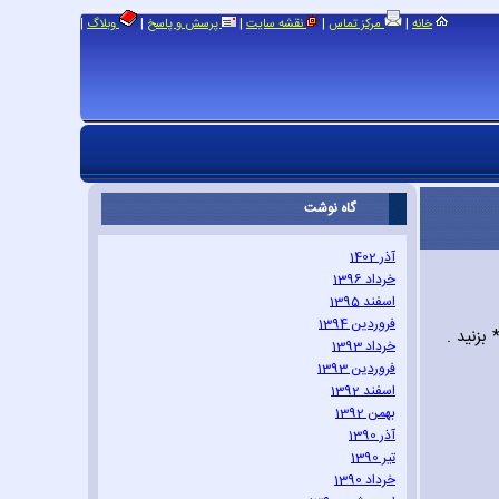
|
|
|
|
|
خانه
مرکز تماس
نقشه سایت
پرسش و پاسخ
وبلاگ
گاه نوشت
آذر 1402
خرداد 1396
اسفند 1395
فروردین 1394
* بزنید .
خرداد 1393
فروردین 1393
اسفند 1392
بهمن 1392
آذر 1390
تیر 1390
خرداد 1390