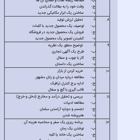
‌ب-
مطالعه ریشه لغات و معنای آن ها
‌ج-
وقت خود را به بطالت گذراندن
‌د-
ساختن یک ابزار مکانیکی جدید
8.
‌أ-
تحلیل ارزش تولید
‌ب-
توصیف یک محصول جدید با کلمات
‌ج-
فروش یک محصول جدید در فروشگاه
‌د-
کشیدن تصویر یک محصول جدید
9.
‌أ-
توضیح منطق یک نظریه
‌ب-
طرح یک آگهی تجاری
‌ج-
کار با چوب و سفال
‌د-
ساختن یک داستان
10.
‌أ-
خرید کردن از بازار
‌ب-
مطالعه درباره مردان و زنان مشهور
‌ج-
اداره برج کنترل ترافیک
‌د-
قالب گیری با گچ و سفال
11.
‌أ-
بررسی و تحلیل درآمد و مخارج (دخل و خرج)
‌ب-
مطالعه ادبیات
‌ج-
تجسم و دوباره آراستن مبلمان
‌د-
هنرپیشه شدن
12.
‌أ-
برنامه ریزی یک سفر و محاسبه هزینه آن
‌ب-
نوشتن یک رمان
‌ج-
ساختن یک خانه یا کلبه