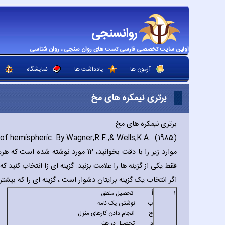
روانسنجی
اولین سایت تخصصی فارسی تست های روان سنجی ، روان شناسی
آزمون ها
یادداشت ها
نمایشگاه
برتری نیمکره های مخ
برتری نیمکره های مخ
 of hemispheric. By Wagner‚R.F.‚& Wells‚K.A. (1985)
موارد زیر را با دقت بخوانید، 12 مورد
فقط یکی از گزینه ها را علامت بزنید. گزینه ای زا انتخاب کنید ک
اگر انتخاب یک گزینه برایتان دشوار است ، گزینه ای را که بیشت
1.
‌أ-
تحصیل منطق
‌ب-
نوشتن یک نامه
‌ج-
انجام دادن کارهای منزل
‌د-
تحصیل در هنر