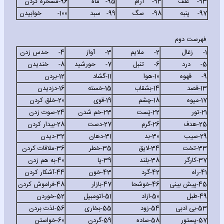
93-
علف
94-
آرام
95-
ماه
96-
مسخره کردن
97-
پنبه
98-
سگ
99-
سبد
100-
خوابیدن
فهرست دوم
1-
زغال
2-
ملایم
3-
آواز
4-
حدس زدن
5-
درد
6-
تنبل
7-
حورشید
8-
خندیدن
9-
قهوه
10-
هوا
11-
گشاد
12-
بردن
13-
قصد
14-
بشقاب
15-
خسته
16-
دزدیدن
17-
میوه
18-
چشم
19-
قوی
20-
خلق کردن
21-
تور
22-
پَست
23-
خم شدن
24-
سوت زدن
25-
هدف
26-
گرم
27-
دست
28-
بیدار کردن
29-
سیب
30-
بد
31-
دهان
32-
دیدن
33-
تخت
34-
لایق
35-
خطر
36-
ملاقات کردن
37-
کارگر
38-
بلند
39-
پا
40-
به هم زدن
41-
راه
42-
گرد
43-
خون
44-
آشکار کردن
45-
پیش بینی
46-
خوشحا
47-
بازار
48-
فراموش کردن
49-
طبل
50-
ازاد
51-
اتومبیل
52-
خوردن
53-
بی ادبی
54-
زود
55-
بخاری
56-
لذت بردن
57-
پستور
58-
ساده
59-
گردن
60-
خواستن