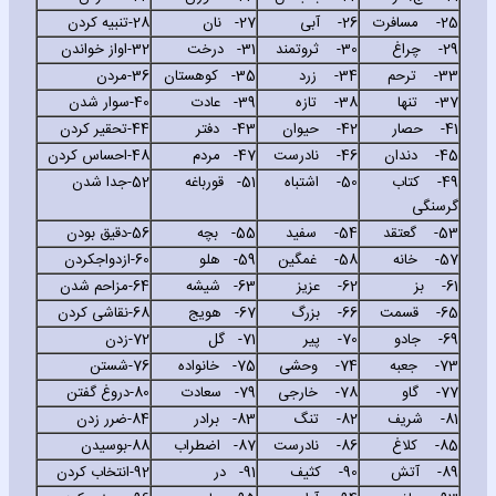
25-
مسافرت
26-
آبی
27-
نان
28-
تنبیه کردن
29-
چراغ
30-
ثروتمند
31-
درخت
32-
اواز خواندن
33-
ترحم
34-
زرد
35-
کوهستان
36-
مردن
37-
تنها
38-
تازه
39-
عادت
40-
سوار شدن
41-
حصار
42-
حیوان
43-
دفتر
44-
تحقیر کردن
45-
دندان
46-
نادرست
47-
مردم
48-
احساس کردن
49-
کتاب
50-
اشتباه
51-
قورباغه
52-
جدا شدن
گرسنگی
53-
گعتقد
54-
سفید
55-
بچه
56-
دقیق بودن
57-
خانه
58-
غمگین
59-
هلو
60-
ازدواجکردن
61-
بز
62-
عزیز
63-
شیشه
64-
مزاحم شدن
65-
قسمت
66-
بزرگ
67-
هویج
68-
نقاشی کردن
69-
جادو
70-
پیر
71-
گل
72-
زدن
73-
جعبه
74-
وحشی
75-
خانواده
76-
شستن
77-
گاو
78-
خارجی
79-
سعادت
80-
دروغ گفتن
81-
شریف
82-
تنگ
83-
برادر
84-
ضرر زدن
85-
کلاغ
86-
نادرست
87-
اضطراب
88-
بوسیدن
89-
آتش
90-
کثیف
91-
در
92-
انتخاب کردن