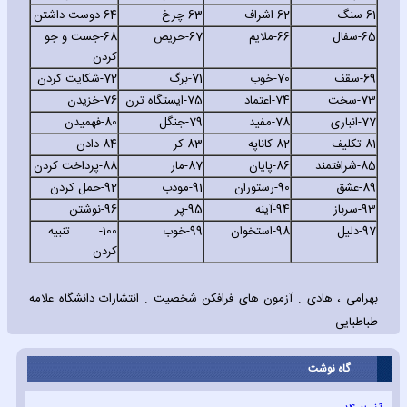
61-
سنگ
62-
اشراف
63-
چرخ
64-
دوست داشتن
65-
سفال
66-
ملایم
67-
حریص
68-
جست و جو
کردن
69-
سقف
70-
خوب
71-
برگ
72-
شکایت کردن
73-
سخت
74-
اعتماد
75-
ایستگاه ترن
76-
خزیدن
77-
انباری
78-
مفید
79-
جنگل
80-
فهمیدن
81-
تکلیف
82-
کاناپه
83-
کر
84-
دادن
85-
شرافتمند
86-
پایان
87-
مار
88-
پرداخت کردن
89-
عشق
90-
رستوران
91-
مودب
92-
حمل کردن
93-
سرباز
94-
آینه
95-
پر
96-
نوشتن
97-
دلیل
98-
استخوان
99-
خوب
100-
تنبیه
کردن
بهرامی ، هادی . آزمون های فرافکن شخصیت . انتشارات دانشگاه علامه
طباطبایی
گاه نوشت