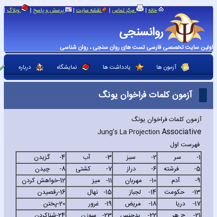
|
|
|
|
|
خانه
مرکز تماس
نقشه سایت
پرسش و پاسخ
وبلاگ
روانسنجی
اولین سایت تخصصی فارسی تست های روان سنجی ، روان شناسی
آزمون ها
یادداشت ها
نمایشگاه
درباره
آزمون کلمات فراخوان یونگ
آزمون کلمات فراخوان یونگ
Associative
Jung’s La Projection
فهرست اول
1-
سر
2-
سبز
3-
آب
4-
گزیدن
5-
فرشته
6-
دراز
7-
کشتی
8-
چیدن
9-
آدم
10-
مهربان
11-
میز
12-
خواهش کردن
13-
حکومت
14-
لجباز
15-
نهال
16-
رقصیدن
17-
دریا
18-
مریض
19-
غرور
20-
پختن
21-
ج.هر
22-
بدجنس
23-
سوزن
24-
شناکردن