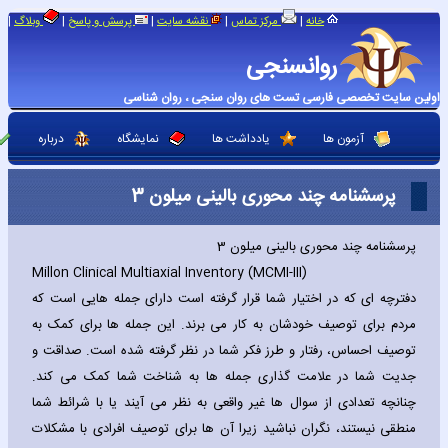
|
|
|
|
|
خانه
مرکز تماس
نقشه سایت
پرسش و پاسخ
وبلاگ
روانسنجی
اولین سایت تخصصی فارسی تست های روان سنجی ، روان شناسی
آزمون ها
یادداشت ها
نمایشگاه
درباره
پرسشنامه چند محوری بالینی میلون 3
پرسشنامه چند محوری بالینی میلون 3
Millon Clinical Multiaxial Inventory (MCMI-III)
دفترچه ای که در اختیار شما قرار گرفته است دارای جمله هایی است که
مردم برای توصیف خودشان به کار می برند. این جمله ها برای کمک به
توصیف احساس، رفتار و طرز فکر شما در نظر گرفته شده است. صداقت و
جدیت شما در علامت گذاری جمله ها به شناخت شما کمک می کند.
چنانچه تعدادی از سوال ها غیر واقعی به نظر می آیند یا با شرائط شما
منطقی نیستند، نگران نباشید زیرا آن ها برای توصیف افرادی با مشکلات