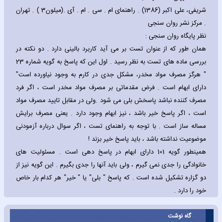
شریفی، علی اکبر (1386) . راهنمای ام . سی . ام . آی .(میلون3 ) . تهران
. مرکز نشر روان سنجی
نظر پایگاه روان سنجی :
همان طور که از عنوان تست بر می آید کاربرد بالینی دارد . دو نکته در
بررسی ماده های تست به نظر رسید . اول این که پاسخ به گویه شماره 23
" هرگز مصرف مواد مخدر، مشکل جدی در کارم به وجود نیاورده است"
دارای ابهام است . فرض مقدماتی بر مصرف مواد مخدر است ، اگر فرد
مصرف کننده نباشد پاسخش بلی می شود .ولی در مقابل تایید مصرف مواد
است ، اگر پاسخ خیر باشد ، نیز ابهام وجود دارد . یعنی مصرف برایش
مساله ساز است . با توجه به راهنمای تست ، اگر سوال درباره آزمودنی
موضوعیت نداشته باشد ، باید پاسخ خیر بزند !
همینطور گویه 101 دارای ابهام در پاسخ دهی است . مسئولیت های
خانوادگی را جدی نمی گیرم ، ولی باید آنها را جدی بگیرم . این گویه نیز از
دو گزاره تشکیل شده است . که پاسخ " بلی" یا " خیر" هر کدام بار خاص
خود را دارد .
گاه نوشت