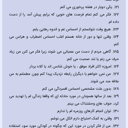
121.
یکی دوبار در هفته پرخوری می کنم.
122.
فکر می کنم تمام فرصت های خوبی که برایم پیش آمد را از دست
داده ام.
123.
هیچ وقت نتوانستم از احساس غم و اندوه رهایی یابم.
124.
وقتی تنها و دور از خانه هستم اغلب احساس اضطراب و هراس می
کنم.
125.
گاهی مردم از دست من عصبانی می شوند زیرا فکر می کنن من زیاد
حرف می زنم یا تند صحبت می کنم.
126.
امروزه اکثر افراد موفق ، یا خوش شانس اند یا کلاه بردار.
127.
من نمی خواهم با دیگران رابطه نزدیک پیدا کنم چون مطمئنم به من
علاقه مند می شوند.
128.
بدون علت مشخصی احساس افسردگی می کنم.
129.
بعد از سالها همچنان در مورد حادثه ای که واقعا زندگی ام را تهدید می
کرد، خواب های وحشتناک می بینم.
130.
توان انجام کارهای روزمره ام را ندارم.
131.
وقتی به کمک احتیاج دارم الکل می نوشم.
132.
من از فکر کردن در مورد این که چگونه در کودکی مورد سوء استفاده