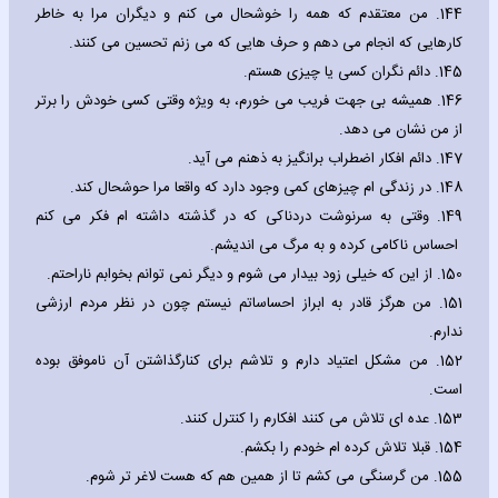
144.
من معتقدم که همه را خوشحال می کنم و دیگران مرا به خاطر
کارهایی که انجام می دهم و حرف هایی که می زنم تحسین می کنند.
145.
دائم نگران کسی یا چیزی هستم.
146.
همیشه بی جهت فریب می خورم، به ویژه وقتی کسی خودش را برتر
از من نشان می دهد.
147.
دائم افکار اضطراب برانگیز به ذهنم می آید.
148.
در زندگی ام چیزهای کمی وجود دارد که واقعا مرا حوشحال کند.
149.
وقتی به سرنوشت دردناکی که در گذشته داشته ام فکر می کنم
احساس ناکامی کرده و به مرگ می اندیشم.
150.
از این که خیلی زود بیدار می شوم و دیگر نمی توانم بخوابم ناراحتم.
151.
من هرگز قادر به ابراز احساساتم نیستم چون در نظر مردم ارزشی
ندارم.
152.
من مشکل اعتیاد دارم و تلاشم برای کنارگذاشتن آن ناموفق بوده
است.
153.
عده ای تلاش می کنند افکارم را کنترل کنند.
154.
قبلا تلاش کرده ام خودم را بکشم.
155.
من گرسنگی می کشم تا از همین هم که هست لاغر تر شوم.