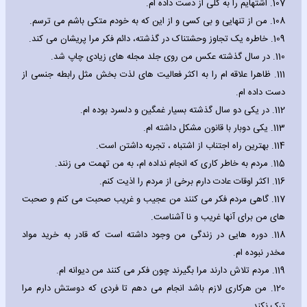
107.
اشتهایم را به کلی از دست داده ام.
108.
من از تنهایی و بی کسی و از این که به خودم متکی باشم می ترسم.
109.
خاطره یک تجاوز وحشتناک در گذشته، دائم فکر مرا پریشان می کند.
110.
در سال گذشته عکس من روی جلد مجله های زیادی چاپ شد.
111.
ظاهرا علاقه ام را به اکثر فعالیت های لذت بخش مثل رابطه جنسی از
دست داده ام.
112.
در یکی دو سال گذشته بسیار غمگین و دلسرد بوده ام.
113.
یکی دوبار با قانون مشکل داشته ام.
114.
بهترین راه اجتناب از اشتباه ، تجربه داشتن است.
115.
مردم به خاطر کاری که انجام نداده ام، به من تهمت می زنند.
116.
اکثر اوقات عادت دارم برخی از مردم را اذیت کنم.
117.
گاهی مردم فکر می کنند من عجیب و غریب صحبت می کنم و صحبت
های من برای آنها غریب و نا آشناست.
118.
دوره هایی در زندگی من وجود داشته است که قادر به خرید مواد
مخدر نبوده ام.
119.
مردم تلاش دارند مرا بگیرند چون فکر می کنند من دیوانه ام.
120.
من هرکاری لازم باشد انجام می دهم تا فردی که دوستش دارم مرا
ترک نکند.