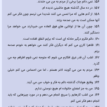
156.
نمی دانم چرا برخی از مردم به من می خندند.
157.
در ده سال گذشته هیچ ماشینی ندیده ام.
158.
از آدم هایی که مرا لمس می کنند شدیدا می ترسم چون فکر می کنم
آنها ممکن است به من صدمه بزنند.
159.
چون آن ها از توانایی های فوق العاده من خبردارند می خواهد مرا
دستگیر کنند.
160.
دائم فکرم درگیر حادثه ای است که برایم اتفاق افتاده است.
161.
ظاهرا کاری می کنم که دیگران فکر کنند می خواهم به خودم صدمه
بزنم.
162.
اغلب آن قدر غرق افکارم می شوم که متوجه نمی شوم اطرافم چه می
گذرد.
163.
مردم به من می گویند لاغر هستم ، اما من احساس می کنم خیلی
چاقم.
164.
وقایع هولناک گذشته دائم به فکر و خواب من می آیند.
165.
من به جز اعضای خانواده ام هیچ دوستی ندارم.
166.
من اغلب کارهایم را سریع انجام می دهم و در مورد چیزهایی که باید
انجام دهم فکر نمی کنم.