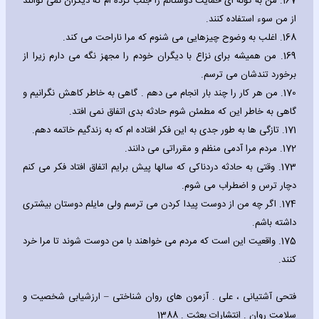
167.
من به گونه ای حمایت دوستانم را جلب کرده ام که دیگران نمی توانند
از من سوء استفاده کنند.
168.
اغلب به وضوح چیزهایی می شنوم که مرا ناراحت می کند.
169.
من همیشه برای نزاع با دیگران خودم را مجهز نگه می دارم زیرا از
برخورد تندشان می ترسم.
170.
من هر کار را چند بار انجام می دهم . گاهی به خاطر کاهش نگرانیم و
گاهی به خاطر این که مطمئن شوم حادثه بدی اتفاق نمی افتد.
171.
تازگی ها به طور جدی به این فکر افتاده ام که به زندگیم خاتمه دهم.
172.
مردم مرا آدمی منظم و مقرراتی می دانند.
173.
وقتی به حادثه دردناکی که سالها پیش برایم اتفاق افتاد فکر می کنم
دچار ترس و اضطراب می شوم.
174.
اگر چه من از دوست پیدا کردن می ترسم ولی مایلم دوستان بیشتری
داشته باشم.
175.
واقعیت این است که مردم می خواهند با من دوست شوند تا مرا خرد
کنند.
فتحی آشتیانی ، علی . آزمون های روان شناختی – ارزشیابی شخصیت و
سلامت روان . انتشارات بعثت . 1388