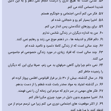
56.
مدتی است که هیچ کاری را درست انجام نمی دهم و به این دلیل
شدیدا احساس گناه می کنم.
57.
فکر می کنم آدمی اجتماعی و خونگرم هستم.
58.
اخیرا بسیار کم رو و خجالتی شده ام.
59.
برای روزهای تنگدستی پس انداز می کنم.
60.
من به اندازه دیگران در زندگی شانس ندارم.
61.
دائم افکار و اندیشه ها ، در ذهنم موج می زنند و رهایم نمی کنند.
62.
چند سالی است که از زندگی کاملا دلسرد و ناامید شده ام.
63.
چند سالی است که افراد زیادی در مورد زندگی خصوصی ام جاسوسی
می کنند.
64.
نمی دانم چرا ولی گاهی حرفهای بد می زنم، صرفا برای این که دیگران
را رنجیده خاطر کنم.
65.
در سال گذشته، بیش از 30 بار بر فراز اقیانوس اطلس پرواز کرده ام.
66.
در گذشته اعتیاد به مواد مخدر باعث شده شغلم را از دست بدهم.
67.
فکر های مهمی در سر دارم که مردم این زمانه آن را نمی فهمند.
68.
اخیرا مجبورم بدون دلیل در مورد چیزی مکررا فکر کنم.
69.
از اکثر موقعیت های اجتماعی دوری می کنم زیرا می ترسم مردم از من
انتقاد کنند یا مرا طرد کنند.