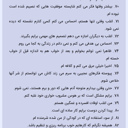
70.
بیشتر وقتها فکر می کنم شایسته موفقیت هایی که نصیبم شده است
نبوده ام.
71.
اغلب وقتی تنها هستم، احساس می کنم کسی کنارم نشسته که دیده
نمی شود.
72.
اغلب به دیگران اجازه می دهم تصمیم های مهمی برایم بگیرند.
73.
احساس بی هدفی می کنم و نمی دانم در زندگی به کجا می روم.
74.
ظاهرا نمی توانم بخوابم و بعد از خواب هم به اندازه قبل از خواب
خسته ام.
75.
اخیرا خیلی عرق می کنم و کلافه ام.
76.
پیوسته فکرهای عجیبی به سرم می زند کاش می توانستم از شر آنها
خلاص شوم.
77.
حتی وقتی بیدارم متوجه آدم هایی که دور و برم هستند، نمی شوم.
78.
برایم مشکل است که بر هوس مشروب خواری خود غلبه کنم.
79.
من اغلب اوقات افسرده و غمگین هستم.
80.
پیدا کردن دوست برایم کار ساده ای است.
81.
از سوء استفاده ای که در کودکی از من شده شرمنده ام.
82.
همیشه نگرانم که کارهایم خوب برنامه ریزی و تنظیم باشد.