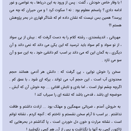
! با وقار خاص خودش ، گفت : پس از ورود به این دریاها ، به غواصی و غور
ادامه دادی ؟ پاسخم معلوم بود : نه ! سکوت کرد ! و من حیران که چه می
پرسد؟ همین بس نیست که نشان داده ام که شناگر قهاری در بحر پژوهش
هستم !؟
مهربانی ، اندیشمندی ، رشته کلام را به دست گرفت که : بیش از بی سواد
، از نو سواد و کم سواد باید ترسید که این یکی می داند که نمی داند و آن
دیگری ، به گمان این که می داند بر اسب کم دانشی خود ، به این سو و آن
سو می تازد .
سخن را خوش نوایی ، پی گرفت که : دانش هر آدمی همانند حجم
محدودی آب است ، این حجم آب می تواند ، یرکه ای شود ، با عمق کم .
اگرچه چشم نواز است ، اما بادی و تابش افتابی ... چه خوش آن که آبش ،
حوضچه ای باشد ، قدحی باشد که تشنه ای را سیراب کند !
به خروش آمدم ، ضرباتی سهمگین و مهلک بود ... ارادت داشتم و طاقت
نداشتم . بر اسب نا آرام سخن نشستم و تاختم که : آنچه کردم ، نشانه توانم
است ، نشانه مرارت و خون دل خوردن است ، پا گذاشتم در بحرهایی که
تاکنون کسی به آنها پا نگذاشت و پس از آن هم کسی نکوشید !