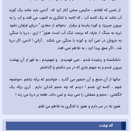
از نفس که افتادم ، حکیمی سخن آغاز کرد که : آدمی باید مانند یک کوزه
آب باشد نه یک کاسه آب ، که کاسه با تلنگری به اشوب می افتد و آب را به
بیرون میریزد و کوزه پابرجا و برقرار . بخوانم از سعدی " دریای فراوان نشود
تیره به سنگ / عارف که برنجد تنگ آب است هنوز" ! اری ، دریا با سنگی
به خروش در نمی آید و کوزه با سنگی می شکند . آرانی ! آدمی اگر دریا
شد ، اگر عمق پیدا کرد ، به تلاطم نمی افتد .
دلشکسته و رنجیده شدم ، نمی فهمیدم . و نفهمیدم ، به قهر از آن بهشت
بیرون شدم و به جهنم بادی که در سر داشتم پا گذاشتم .
سالها از آن جمع و آن حضور می گذرد ، خواستم که برکه نباشم ،حوضچه
شوم ، کاسه ای شدم ! دیدم که چه حجم اندکی دارم . آری برکه یک
انگشتی ، حجم و عمقش را نمی بیند و نمی داند، طعنه بر دریا می زند !
هنوز باد در سر دارم و هنوز با تلنگری به تلاطم می افتم .
گاه نوشت