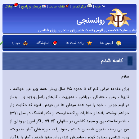
|
|
|
|
|
خانه
مرکز تماس
نقشه سایت
پرسش و پاسخ
وبلاگ
روانسنجی
اولین سایت تخصصی فارسی تست های روان سنجی ، روان شناسی
آزمون ها
یادداشت ها
نمایشگاه
درباره
کاسه شدم
سلام
برای مقدمه عرض کنم که تا حدود 25 سال پیش همه چیز می خواندم ،
تاریخ ، رمان ، جغرافی ، ریاضی ، مدیریت ، کارهای راسل و ژید و ... و باز
در ایام جوانی ، خود را مرد همه میدان ها می دیدم . آنچه که حکایت وار
خواهم نوشت، یادها و خاطرات پراکنده ایست از دکتر افشنگ در سال 1371
، غلامرضا منتصری و مجید کاشفی در سالهای 74-79 . اگر امروز بهره ای از
من می رسد، مدیون ناصحان هستم . خود را به حوزه های آمار، مدیریت،
روان شناسی محدود کردم ، حاصلش شد؛ روان سنج شدنم ، آمار را با آمار