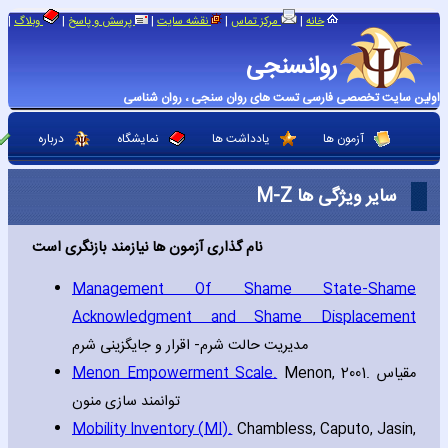
|
|
|
|
|
خانه
مرکز تماس
نقشه سایت
پرسش و پاسخ
وبلاگ
روانسنجی
اولین سایت تخصصی فارسی تست های روان سنجی ، روان شناسی
آزمون ها
یادداشت ها
نمایشگاه
درباره
سایر ویژگی ها M-Z
نام گذاری آزمون ها نیازمند بازنگری است
Management Of Shame State-Shame
Acknowledgment and Shame Displacement
مدیریت حالت شرم- اقرار و جایگزینی شرم
Menon Empowerment Scale.
Menon‚ 2001. مقیاس
توانمند سازی منون
Mobility Inventory (MI).
Chambless‚ Caputo‚ Jasin‚