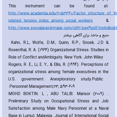
This instrument can be found at:
http://www.academia.edu/2053360/Factor_structure_of_th
related_tension_index_among_social_workers
&
http://www.sosyalarastirmalar.com/cilt2/sayi9pdf/mohdbokt
منبع و ماخذ برای آگاهی بیشتر
Kahn‚ R.L‚ Wolfe‚ D.M.‚ Quinn‚ R.P.‚ Snoek‚ J.D &
Rosenthal‚ R. A. (1964) Organizational Stress: Studies in
Role of Conflict and
Ambiguity. New York: John Wiley
Rogers‚ R. E.‚ Li‚ E. Y.‚ & Ellis‚ R. (1994). Perceptions of
organizational stress among female ex‎ecutives in the
U.S. government: An
exploratory study.Public
Personnel Management‚23; 593-609.
MOHD BOKTI
. N. L ‚ ABU TALIB. Mansor (2009).
Preliminary Study on Occupational Stress and Job
Satisfaction among Male Navy Personnel at a Naval
Base in Lumut‚ Malaysia. Journal of International Social